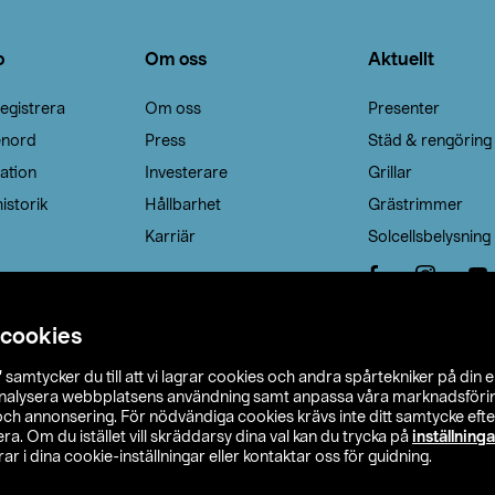
o
Om oss
Aktuellt
egistrera
Om oss
Presenter
enord
Press
Städ & rengöring
ation
Investerare
Grillar
istorik
Hållbarhet
Grästrimmer
Karriär
Solcellsbelysning
 cookies
”
samtycker du till att vi lagrar cookies och andra spårtekniker på din 
analysera webbplatsens användning samt anpassa våra marknadsförings
 och annonsering. För nödvändiga cookies krävs inte ditt samtycke ef
a. Om du istället vill skräddarsy dina val kan du trycka på
inställninga
r i dina cookie-inställningar eller kontaktar oss för guidning.
s Ohlson
Köpvillkor
Privacy statement
Klubbvillkor
H