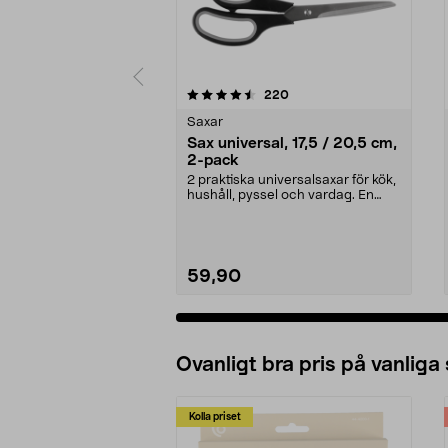
5 av 5 stjärnor
4.5 av 5 stjärnor
recensioner
220
Saxar
Sax universal, 17,5 / 20,5 cm,
2-pack
2 praktiska universalsaxar för kök,
hushåll, pyssel och vardag. En
smalare sax f...
59,90
Ovanligt bra pris på vanliga
Kolla priset