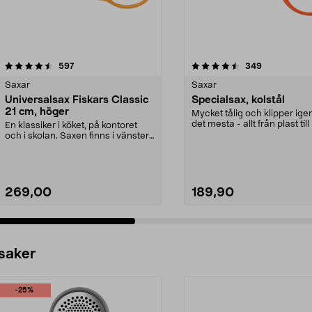
4.5 av 5 stjärnor
recensioner
4.5 av 5 stjärnor
recensioner
597
349
Saxar
Saxar
Universalsax Fiskars Classic
Specialsax, kolstål
21 cm, höger
Mycket tålig och klipper ig
det mesta - allt från plast till
En klassiker i köket, på kontoret
Passar ...
och i skolan. Saxen finns i vänster-
och höger...
269,00
189,90
 saker
-25%