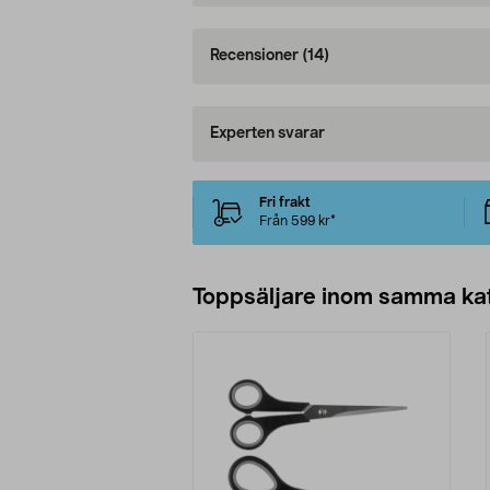
Recensioner
(14)
Experten svarar
Fri frakt
Från 599 kr*
Toppsäljare inom samma ka