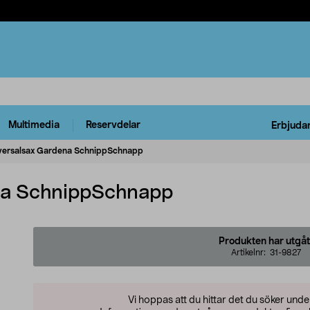
Multimedia
Reservdelar
Erbjuda
versalsax Gardena SchnippSchnapp
na SchnippSchnapp
Produkten har utgåt
Artikelnr:
31-9827
Vi hoppas att du hittar det du söker und