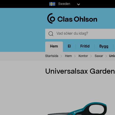
Select
Sweden
market
Hem
El
Fritid
Bygg
Startsida
Hem
Kontor
Saxar
Uni
Universalsax Garde