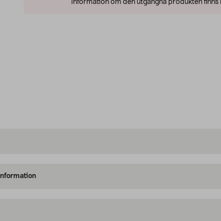
Information om den utgångna produkten finns l
information