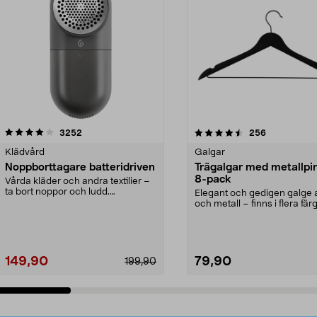
4.5av 5 stjärnor
recensioner
4.0av 5 stjärnor
recensioner
3252
256
Klädvård
Galgar
Noppborttagare batteridriven
Trägalgar med metallpi
8-pack
Vårda kläder och andra textilier –
ta bort noppor och ludd.
Elegant och gedigen galge a
Noppborttagaren fräs...
och metall – finns i flera färg
Galge med sv...
149,90
79,90
199,90
Lägg i varukorg
Lägg i varukorg