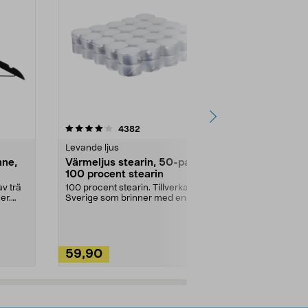
4.5av 5 stjärnor
recensioner
4.5
4382
2
Levande ljus
Rengöringsm
nne,
Värmeljus stearin, 50-pack,
Bikarbonat
100 procent stearin
Ett allsidigt 
städning och 
v trä
100 procent stearin. Tillverkade i
ute. Städa med
er.
Sverige som brinner med en
vacker och sotfri ...
59,90
49,90
Lägg i varukorg
Lägg