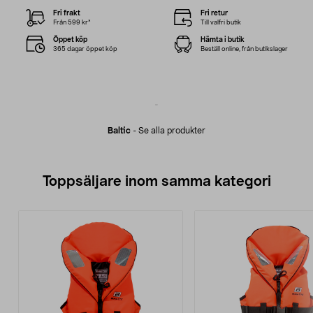
Fri frakt
Fri retur
Från 599 kr*
Till valfri butik
Öppet köp
Hämta i butik
365 dagar öppet köp
Beställ online, från butikslager
Baltic
-
Se alla produkter
Toppsäljare inom samma kategori