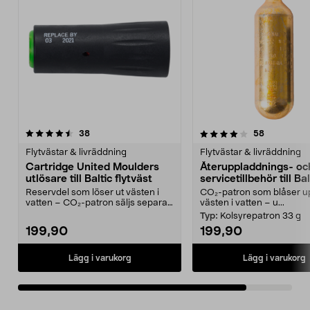
4.0av 5 stjärnor
recensioner
recensione
38
58
Flytvästar & livräddning
Flytvästar & livräddning
Cartridge United Moulders
Återuppladdnings- oc
utlösare till Baltic flytväst
servicetillbehör till Bal
Winner 150/165
Reservdel som löser ut västen i
CO₂-patron som blåser u
vatten – CO₂-patron säljs separat.
västen i vatten – u...
Utlösare till...
Typ:
Kolsyrepatron 33 g
199,90
199,90
Lägg i varukorg
Lägg i varukorg