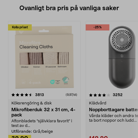
Ovanligt bra pris på vanliga saker
Kolla priset
-25%
4.0av 5 stjärnor
recensioner
4.5av 5 stjärnor
recensio
3813
3252
(9,97/st)
Köksrengöring & disk
Klädvård
Mikrofiberduk 32 x 31 cm, 4-
Noppborttagare batter
pack
Vårda kläder och andra tex
ta bort noppor och ludd.
Aftonbladets "självklara favorit” i
Noppborttagaren fräs...
test av d...
Utförande:
Grå/beige