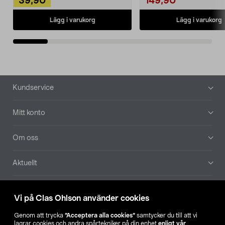
39,90
149,90
Lägg i varukorg
Lägg i varukorg
Sidfot
Kundservice
Mitt konto
Om oss
Aktuellt
Våra bolag
Vi på Clas Ohlson använder cookies
Hitta butik
Genom att trycka
”Acceptera alla cookies”
samtycker du till att vi
lagrar cookies och andra spårtekniker på din enhet
enligt vår