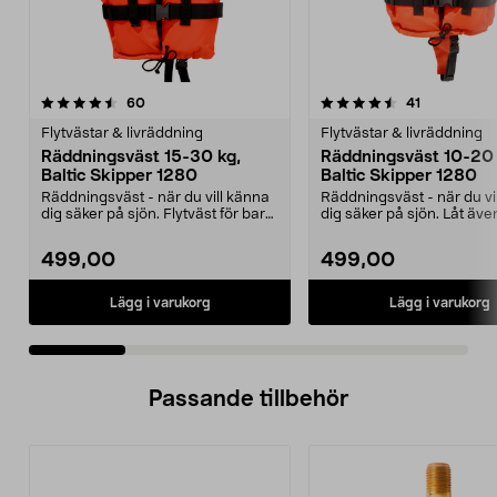
4.5 av 5 stjärnor
recensioner
4.5 av 5 stjärnor
recensioner
60
41
Flytvästar & livräddning
Flytvästar & livräddning
Räddningsväst 15-30 kg,
Räddningsväst 10-20 
Baltic Skipper 1280
Baltic Skipper 1280
Räddningsväst - när du vill känna
Räddningsväst - när du vi
dig säker på sjön. Flytväst för barn
dig säker på sjön. Låt äve
mellan 15...
yngsta vara med...
499,00
499,00
Lägg i varukorg
Lägg i varukorg
Passande tillbehör