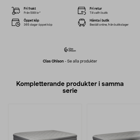
Fri frakt
Fri retur
Från 599 kr*
Till valfri butik
Öppet köp
Hämta i butik
365 dagar öppet köp
Beställ online, från butikslager
Clas Ohlson
-
Se alla produkter
Kompletterande produkter i samma
serie