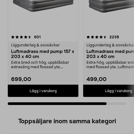
4.5av 5 stjärnor
recensioner
recensio
601
2238
Liggunderlag & sovsäckar
Liggunderlag & sovsäcka
Luftmadrass med pump 157 x
Luftmadrass med pum
203 x 40 cm
203 x 40 cm
Extra bred och hög, uppblåsbar
Extra hög, uppblåsbar ex
extrasäng med flossad yta.
med flossad yta. Luftma
Luftmadrass 157 x 203 ...
inbyggd, elektr...
699,00
499,00
Lägg i varukorg
Lägg i varukorg
Toppsäljare inom samma kategori