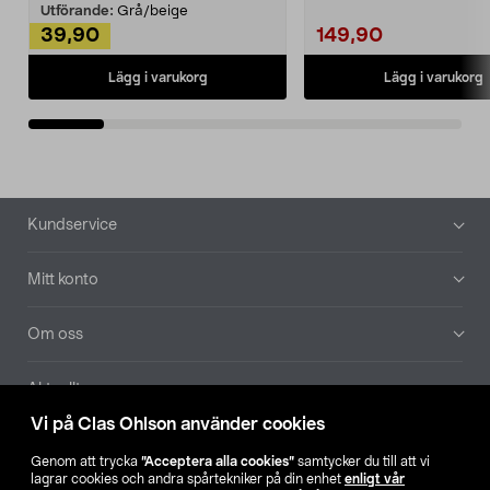
Utförande:
Grå/beige
39,90
149,90
Lägg i varukorg
Lägg i varukorg
Sidfot
Kundservice
Mitt konto
Om oss
Aktuellt
Vi på Clas Ohlson använder cookies
Våra bolag
Genom att trycka
”Acceptera alla cookies”
samtycker du till att vi
lagrar cookies och andra spårtekniker på din enhet
enligt vår