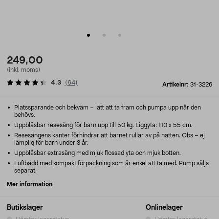
249,00
(inkl. moms)
4.3
(
64
)
Artikelnr:
31-3226
Platssparande och bekväm – lätt att ta fram och pumpa upp när den
behövs.
Uppblåsbar resesäng för barn upp till 50 kg. Liggyta: 110 x 55 cm.
Resesängens kanter förhindrar att barnet rullar av på natten. Obs – ej
lämplig för barn under 3 år.
Uppblåsbar extrasäng med mjuk flossad yta och mjuk botten.
Luftbädd med kompakt förpackning som är enkel att ta med. Pump säljs
separat.
Mer information
Butikslager
Onlinelager