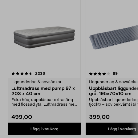
4.0 av 5 stjärnor
recensioner
4.5 av 5 stjärnor
recensione
2238
89
Liggunderlag & sovsäckar
Liggunderlag & sovsäcka
Luftmadrass med pump 97 x
Uppblåsbart liggunde
203 x 40 cm
grå, 195×70×10 cm
Extra hög, uppblåsbar extrasäng
Uppblåsbart liggunderlag
med flossad yta. Luftmadrass med
tjockt) – sov bekvämt i täl
inbyggd, elektr...
läger m.m. Ligg...
499,00
399,00
Lägg i varukorg
Lägg i varukorg