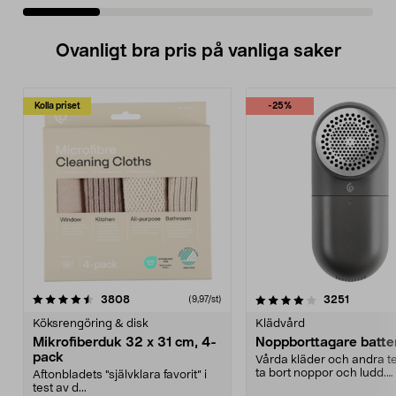
Ovanligt bra pris på vanliga saker
Kolla priset
-25%
4.0av 5 stjärnor
recensioner
4.5av 5 stjärnor
recensio
3808
3251
(9,97/st)
Köksrengöring & disk
Klädvård
Mikrofiberduk 32 x 31 cm, 4-
Noppborttagare batter
pack
Vårda kläder och andra tex
ta bort noppor och ludd.
Aftonbladets "självklara favorit” i
Noppborttagaren fräs...
test av d...