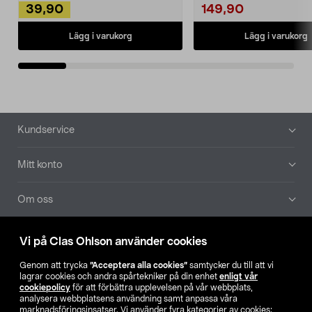
39,90
149,90
Lägg i varukorg
Lägg i varukorg
Sidfot
Kundservice
Mitt konto
Om oss
Aktuellt
Vi på Clas Ohlson använder cookies
Genom att trycka
”Acceptera alla cookies”
samtycker du till att vi
Våra bolag
lagrar cookies och andra spårtekniker på din enhet
enligt vår
cookiepolicy
för att förbättra upplevelsen på vår webbplats,
analysera webbplatsens användning samt anpassa våra
Hitta butik
marknadsföringsinsatser. Vi använder fyra kategorier av cookies: