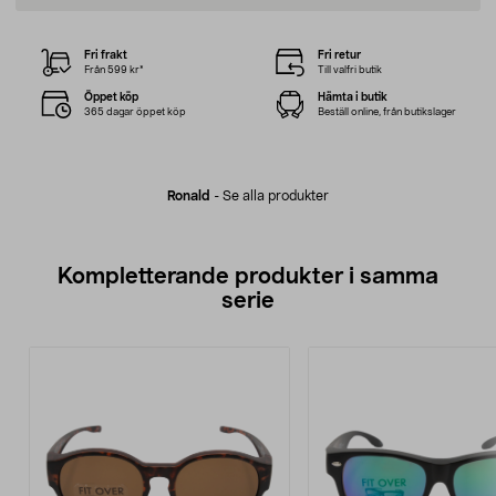
Fri frakt
Fri retur
Från 599 kr*
Till valfri butik
Öppet köp
Hämta i butik
365 dagar öppet köp
Beställ online, från butikslager
Ronald
-
Se alla produkter
Kompletterande produkter i samma
serie