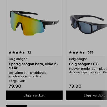
4.5 av 5 stjärnor
recensioner
4.0 av 5 stjärnor
recension
32
585
Solglasögon
Solglasögon
Sportglasögon barn, cirka 5-
Solglasögon OTG
10 år
Fit over-modell som plac
dina vanliga glasögon. Per
Bekväma och skyddande
ta fram i ...
solglasögon för aktiva ...
Färg:
Svart
79,90
79,90
Lägg i varukorg
Lägg i varukorg