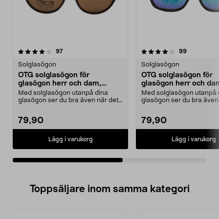
4.0av 5 stjärnor
recensioner
3.5av 5 stjärnor
recensione
97
99
Solglasögon
Solglasögon
OTG solglasögon för
OTG solglasögon för
glasögon herr och dam,
glasögon herr och da
bruna
svarta
Med solglasögon utanpå dina
Med solglasögon utanpå 
glasögon ser du bra även när det
glasögon ser du bra även
är soligt. Solglasö...
är soligt. Solglasö...
79,90
79,90
Lägg i varukorg
Lägg i varukorg
Toppsäljare inom samma kategori