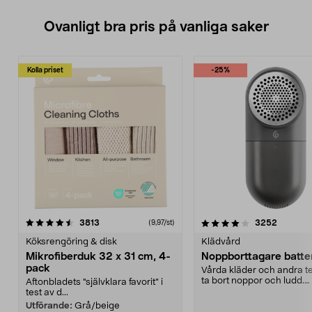
Ovanligt bra pris på vanliga saker
Kolla priset
-25%
4.0av 5 stjärnor
recensioner
4.5av 5 stjärnor
recensio
3813
3252
(9,97/st)
Köksrengöring & disk
Klädvård
Mikrofiberduk 32 x 31 cm, 4-
Noppborttagare batter
pack
Vårda kläder och andra tex
ta bort noppor och ludd.
Aftonbladets "självklara favorit” i
Noppborttagaren fräs...
test av d...
Utförande:
Grå/beige