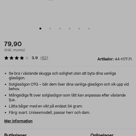
79,90
(inkl. moms)
3.9
(
62
)
Artikelnr:
44-1177-71
Se bra i växlande skugga och solighet utan att byta dina vanliga
glasögon.
Solglasögon OTG – bär dem över dina vanliga glasögon och vik upp vid
behov.
Mångsidiga fit over solglasögon som lätt kan anpassas efter växlande
ljus.
Lätta bågar med en vikt på endast 34 gram.
Färg: svart. Unisexmodell, passar herr och dam.
Mer information
Butikslager
Onlinelager