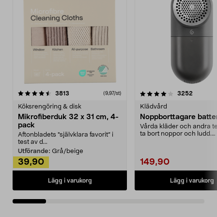
4.0av 5 stjärnor
recensioner
4.5av 5 stjärnor
recensio
3813
3252
(9,97/st)
Köksrengöring & disk
Klädvård
Mikrofiberduk 32 x 31 cm, 4-
Noppborttagare batter
pack
Vårda kläder och andra tex
ta bort noppor och ludd.
Aftonbladets "självklara favorit” i
Noppborttagaren fräs...
test av d...
Utförande:
Grå/beige
39,90
149,90
Lägg i varukorg
Lägg i varukorg