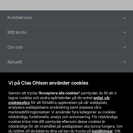
Sidfot
Kundservice
Mitt konto
Om oss
Aktuellt
Våra bolag
Vi på Clas Ohlson använder cookies
Hitta butik
Genom att trycka
”Acceptera alla cookies”
samtycker du till att vi
lagrar cookies och andra spårtekniker på din enhet
enligt vår
cookiepolicy
för att förbättra upplevelsen på vår webbplats,
SE
NO
FI
analysera webbplatsens användning samt anpassa våra
marknadsföringsinsatser. Vi använder fyra kategorier av cookies:
nödvändiga, funktionella, analys och annonsering. För nödvändiga
cookies krävs inte ditt samtycke eftersom dessa cookies är
nödvändiga för att innehållet på webbplatsen ska kunna fungera. Om
du istället vill skräddarsy dina val kan du trycka på
inställningar
. Ditt