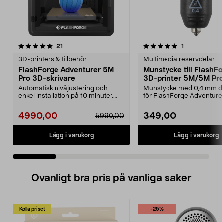
5.0 av 5 stjärnor
recensioner
recensioner
21
1
0.0 av 5 stjärnor
3D-printers & tillbehör
Multimedia reservdelar
FlashForge Adventurer 5M
Munstycke till FlashF
Pro 3D-skrivare
3D-printer 5M/5M Pr
Automatisk nivåjustering och
Munstycke med 0,4 mm d
enkel installation på 10 minuter.
för FlashForge Adventur
FlashForge Advent...
skrivare. För 3D-utsk...
4990,00
349,00
5990,00
Lägg i varukorg
Lägg i varukorg
Ovanligt bra pris på vanliga saker
Kolla priset
-25%