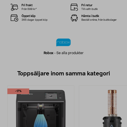
Fri frakt
Fri retur
Från 599 kr*
Till valfri butik
Öppet köp
Hämta i butik
365 dagar öppet köp
Beställ online, från butikslager
Robox
-
Se alla produkter
Toppsäljare inom samma kategori
-17%