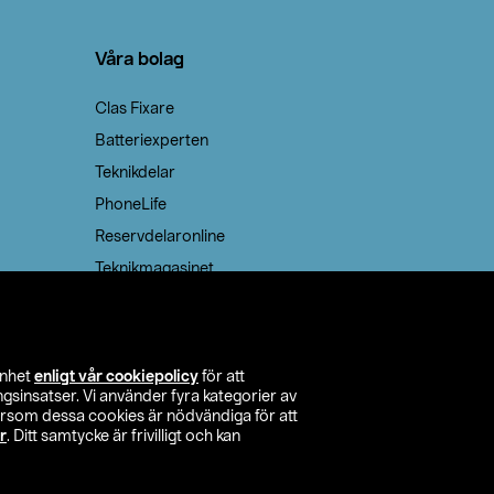
Våra bolag
Clas Fixare
Batteriexperten
Teknikdelar
PhoneLife
Reservdelaronline
Teknikmagasinet
enhet
enligt vår cookiepolicy
för att
insatser. Vi använder fyra kategorier av
tersom dessa cookies är nödvändiga för att
r
. Ditt samtycke är frivilligt och kan
itta butik