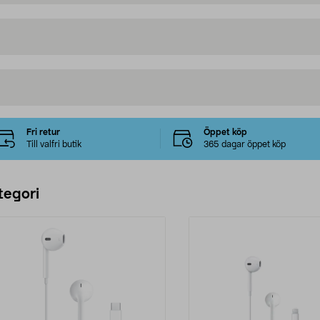
Fri retur
Öppet köp
Till valfri butik
365 dagar öppet köp
tegori