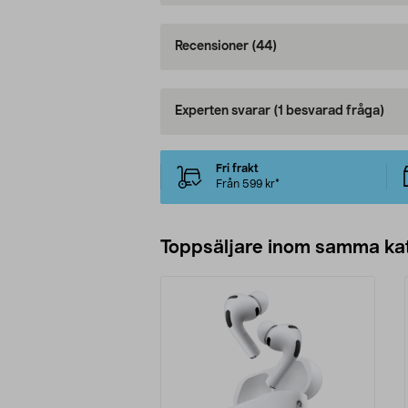
Recensioner
(44)
Experten svarar
(1 besvarad fråga)
Fri frakt
Från 599 kr*
Toppsäljare inom samma ka