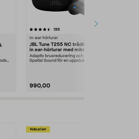
4.0 av 5 stjärnor
recensioner
4.5
195
5
In-ear hörlurar
In-ear hörlur
,
JBL Tune T255 NC trådlösa
Sony WF-C5
in ear-hörlurar med mikrofon,
ear hörlura
svart
Adaptiv brusreducering och
11 timmars ba
pods
Spatial Sound för en uppslukande
ytterligare 11 
ljudupplevelse. JBL ...
Färg:
Svart
990,00
490,00
Kolla priset
Multibuy