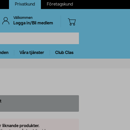
Privatkund
Företagskund
Välkommen
Logga in/Bli medlem
nden
Våra tjänster
Club Clas
t
er
liknande produkter.