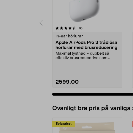
5 av 5 stjärnor
4.5 av 5 stjärnor
recensioner
78
In-ear hörlurar
Apple AirPods Pro 3 trådlösa
hörlurar med brusreducering
Maximal tystnad – dubbelt så
effektiv brusreducering som
föregångaren. Apple Air...
2599,00
Ovanligt bra pris på vanliga
Kolla priset