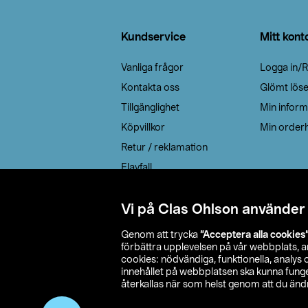
Sidfot
Kundservice
Mitt kont
Vanliga frågor
Logga in/R
Kontakta oss
Glömt lös
Tillgänglighet
Min inform
Köpvillkor
Min orderh
Retur / reklamation
Elavfall
Cookie policy
Leveransalternativ
Vi på Clas Ohlson använder
Genom att trycka
”Acceptera alla cookies
förbättra upplevelsen på vår webbplats, 
cookies: nödvändiga, funktionella, analys
innehållet på webbplatsen ska kunna funger
återkallas när som helst genom att du ändra
© 2026 Cla