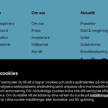
o
Om oss
Aktuellt
egistrera
Om oss
Presenter
enord
Press
Städ & rengöring
ation
Investerare
Grillar
istorik
Hållbarhet
Grästrimmer
Karriär
Solcellsbelysning
 cookies
”
samtycker du till att vi lagrar cookies och andra spårtekniker på din 
analysera webbplatsens användning samt anpassa våra marknadsförings
 och annonsering. För nödvändiga cookies krävs inte ditt samtycke ef
a. Om du istället vill skräddarsy dina val kan du trycka på
inställninga
r i dina cookie-inställningar eller kontaktar oss för guidning.
s Ohlson
Köpvillkor
Privacy statement
Klubbvillkor
H