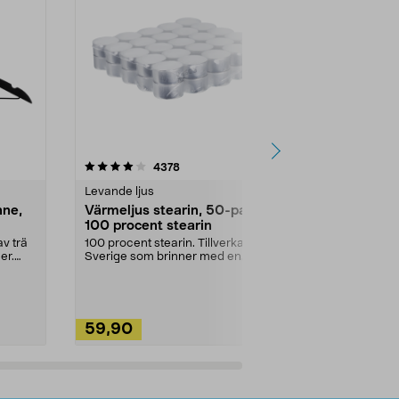
4.5av 5 stjärnor
recensioner
4.5
4378
2
Levande ljus
Rengöringsm
nne,
Värmeljus stearin, 50-pack,
Bikarbonat
100 procent stearin
Ett allsidigt 
städning och 
v trä
100 procent stearin. Tillverkade i
ute. Städa med
er.
Sverige som brinner med en
vacker och sotfri ...
59,90
49,90
Lägg i varukorg
Lägg