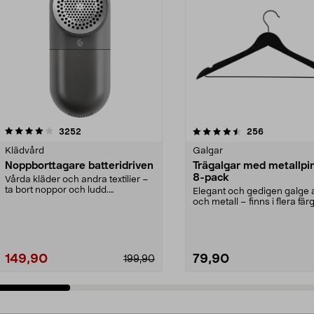
4.5av 5 stjärnor
recensioner
4.0av 5 stjärnor
recensioner
3252
256
Klädvård
Galgar
Noppborttagare batteridriven
Trägalgar med metallpi
8-pack
Vårda kläder och andra textilier –
ta bort noppor och ludd.
Elegant och gedigen galge a
Noppborttagaren fräs...
och metall – finns i flera färg
Galge med sv...
149,90
79,90
199,90
Lägg i varukorg
Lägg i varukorg