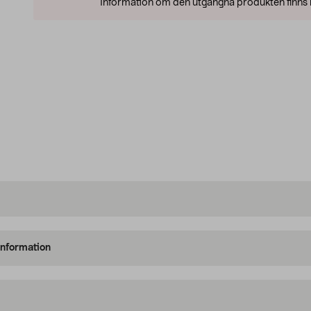
Information om den utgångna produkten finns l
information