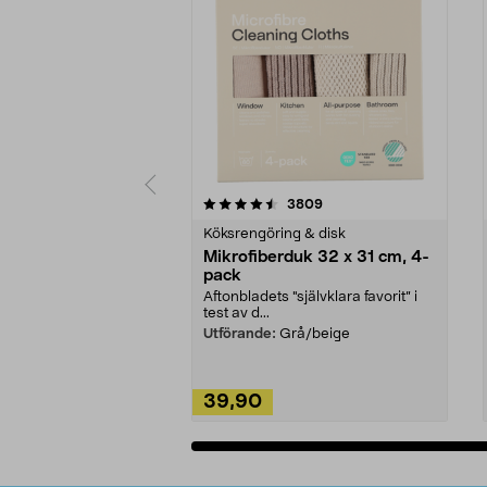
5av 5 stjärnor
4.0av 5 stjärnor
recensioner
3809
Köksrengöring & disk
Mikrofiberduk 32 x 31 cm, 4-
pack
Aftonbladets "självklara favorit” i
test av d...
Utförande:
Grå/beige
39,90
Lägg i varukorg