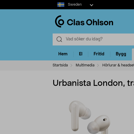
Select
Sweden
market
Hem
El
Fritid
Bygg
Startsida
Multimedia
Hörlurar & headse
Urbanista London, tr