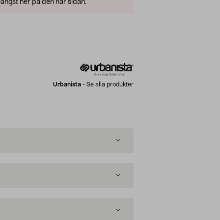
ängst ner på den här sidan.
Urbanista
-
Se alla produkter