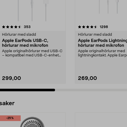
4.5 av 5 stjärnor
recensioner
4.5 av 5 stjärnor
recensioner
353
1298
Hörlurar med sladd
Hörlurar med sladd
Apple EarPods USB-C,
Apple EarPods Lightning
hörlurar med mikrofon
hörlurar med mikrofon
Apple originalhörlurar med USB-C
Apple originalhörlurar med
– kompatibel med USB-C-enheter
lightningkontakt. Apple Ear
med iOS 10 eller...
Lightning – maximerad...
299,00
269,00
 saker
-25%