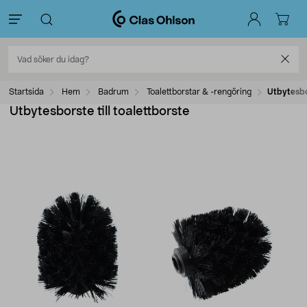
Startsida
Hem
Badrum
Toalettborstar & -rengöring
Utbytesbor
Utbytesborste till toalettborste