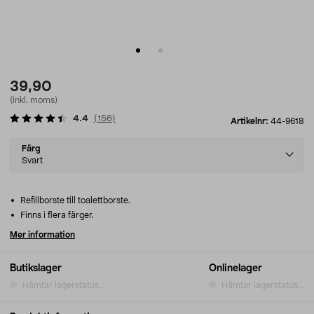
39,90
(inkl. moms)
4.4
(
156
)
Artikelnr:
44-9618
Select
Färg
variant
Svart
Refillborste till toalettborste.
Finns i flera färger.
Mer information
Butikslager
Onlinelager
Hämtar lagerstatus...
Hämtar lagerstatus...