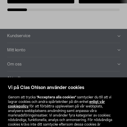
Sidfot
Kundservice
Mitt konto
Om oss
Aktuellt
Vi på Clas Ohlson använder cookies
Våra bolag
Genom att trycka
”Acceptera alla cookies”
samtycker du till att vi
lagrar cookies och andra spårtekniker på din enhet
enligt vår
Hitta butik
cookiepolicy
för att förbättra upplevelsen på vår webbplats,
analysera webbplatsens användning samt anpassa våra
marknadsföringsinsatser. Vi använder fyra kategorier av cookies:
nödvändiga, funktionella, analys och annonsering. För nödvändiga
SE
NO
FI
cookies krävs inte ditt samtycke eftersom dessa cookies är