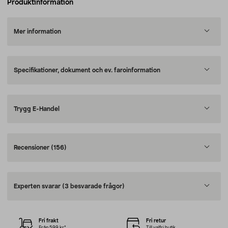
Produktinformation
Mer information
Specifikationer, dokument och ev. faroinformation
Trygg E-Handel
Recensioner
(156)
Experten svarar
(3 besvarade frågor)
Fri frakt
Fri retur
Från 599 kr*
Till valfri butik