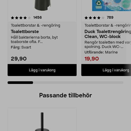
4.0 av 5 stjärnor
recensioner
4.0 av 5 stjärnor
recension
1456
789
Toalettborstar & -rengöring
Toalettborstar & -rengöri
Toalettborste
Duck Toalettrengöring
Clean, WC-block
Håll bakterierna borta, byt
toaborste ofta. F...
Rengör toaletten med var
spolning. Duck WC-...
Färg:
Svart
Utförande:
Marine
29,90
19,90
Lägg i varukorg
Lägg i varukorg
Passande tillbehör