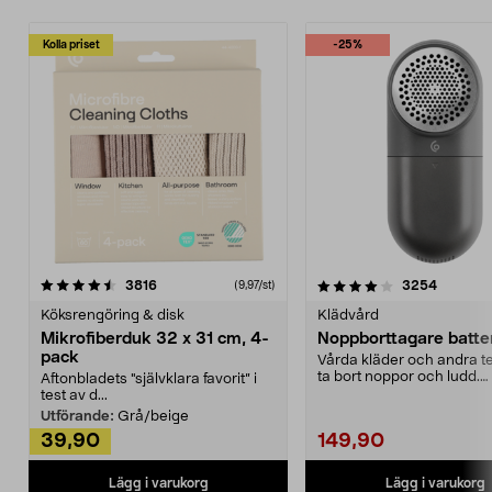
Kolla priset
-25%
4.0av 5 stjärnor
recensioner
4.5av 5 stjärnor
recensio
3816
3254
(9,97/st)
Köksrengöring & disk
Klädvård
Mikrofiberduk 32 x 31 cm, 4-
Noppborttagare batter
pack
Vårda kläder och andra tex
ta bort noppor och ludd.
Aftonbladets "självklara favorit” i
Noppborttagaren fräs...
test av d...
Utförande:
Grå/beige
39,90
149,90
Lägg i varukorg
Lägg i varukorg