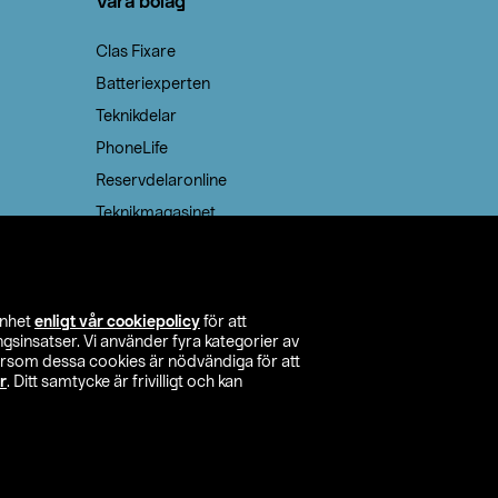
Våra bolag
Clas Fixare
Batteriexperten
Teknikdelar
PhoneLife
Reservdelaronline
Teknikmagasinet
enhet
enligt vår cookiepolicy
för att
insatser. Vi använder fyra kategorier av
tersom dessa cookies är nödvändiga för att
r
. Ditt samtycke är frivilligt och kan
itta butik