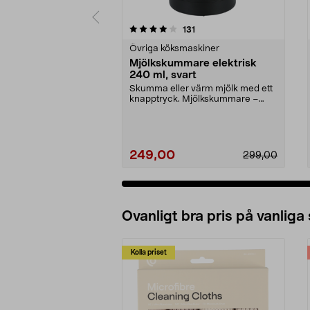
0 av 5 stjärnor
4.0 av 5 stjärnor
recensioner
131
Övriga köksmaskiner
Mjölkskummare elektrisk
240 ml, svart
Skumma eller värm mjölk med ett
knapptryck. Mjölkskummare –
dubbelväggig kanna m...
249,00
299,00
Ovanligt bra pris på vanliga
Kolla priset