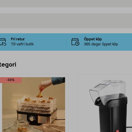
Fri retur
Öppet köp
Till valfri butik
365 dagar öppet köp
tegori
-33%