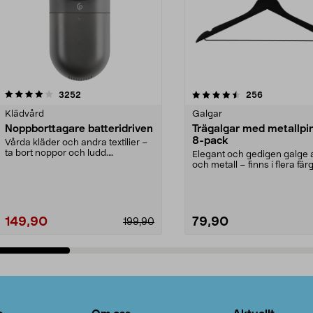
4.5av 5 stjärnor
recensioner
4.0av 5 stjärnor
recensioner
3252
256
Klädvård
Galgar
Noppborttagare batteridriven
Trägalgar med metallpi
8-pack
Vårda kläder och andra textilier –
ta bort noppor och ludd.
Elegant och gedigen galge a
Noppborttagaren fräs...
och metall – finns i flera färg
Galge med sv...
149,90
79,90
199,90
Lägg i varukorg
Lägg i varukorg