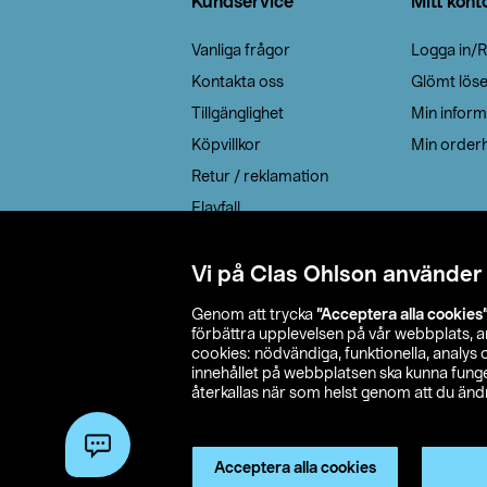
Kundservice
Mitt kont
Vanliga frågor
Logga in/R
Kontakta oss
Glömt lös
Tillgänglighet
Min inform
Köpvillkor
Min orderh
Retur / reklamation
Elavfall
Cookie policy
Leveransalternativ
Vi på Clas Ohlson använder
Genom att trycka
”Acceptera alla cookies
förbättra upplevelsen på vår webbplats, 
cookies: nödvändiga, funktionella, analys
innehållet på webbplatsen ska kunna funger
återkallas när som helst genom att du ändra
© 2026 Cla
Acceptera alla cookies