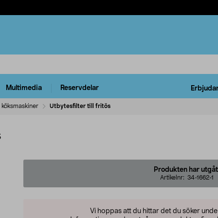
Multimedia
Reservdelar
Erbjuda
 köksmaskiner
Utbytesfilter till fritös
s
Produkten har utgåt
Artikelnr:
34-1662-1
Vi hoppas att du hittar det du söker und