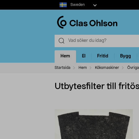
Select
Sweden
market
Hem
El
Fritid
Bygg
Startsida
Hem
Köksmaskiner
Övriga
Utbytesfilter till fritö