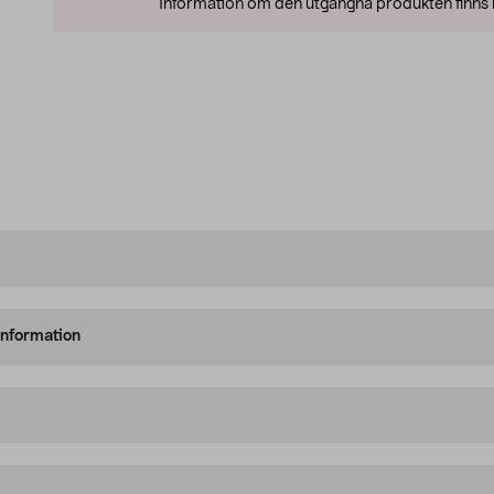
Information om den utgångna produkten finns l
information