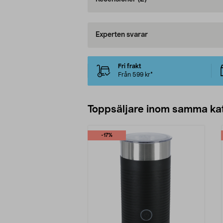
Experten svarar
Fri frakt
Från 599 kr*
Toppsäljare inom samma ka
-17%