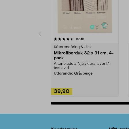
5av 5 stjärnor
4.0av 5 stjärnor
recensioner
3813
Köksrengöring & disk
Mikrofiberduk 32 x 31 cm, 4-
pack
Aftonbladets "självklara favorit” i
test av d...
Utförande:
Grå/beige
39,90
Lägg i varukorg
Sidfot