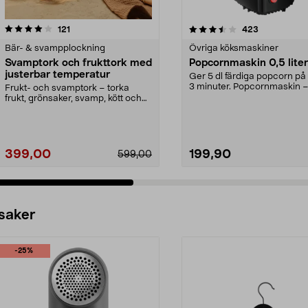
3.5 av 5 stjärnor
recensioner
4.5 av 5 stjärnor
recensioner
121
423
Bär- & svampplockning
Övriga köksmaskiner
Svamptork och frukttork med
Popcornmaskin 0,5 liter
justerbar temperatur
Ger 5 dl färdiga popcorn på
3 minuter. Popcornmaskin 
Frukt- och svamptork – torka
poppar direkt ner i...
frukt, grönsaker, svamp, kött och
örter med varmluf...
399,00
199,90
599,00
 saker
-25%