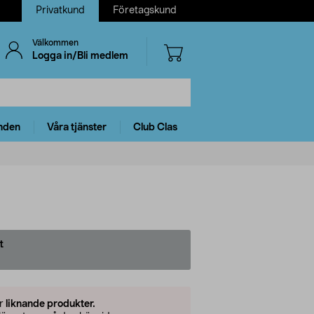
Privatkund
Företagskund
Välkommen
Logga in/Bli medlem
nden
Våra tjänster
Club Clas
t
er
liknande produkter.