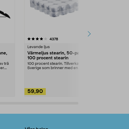
4.5av 5 stjärnor
recensioner
4.5
4378
2
Levande ljus
Rengöringsm
nne,
Värmeljus stearin, 50-pack,
Bikarbonat
100 procent stearin
Ett allsidigt 
städning och 
v trä
100 procent stearin. Tillverkade i
ute. Städa med
er.
Sverige som brinner med en
vacker och sotfri ...
59,90
49,90
Lägg i varukorg
Lägg