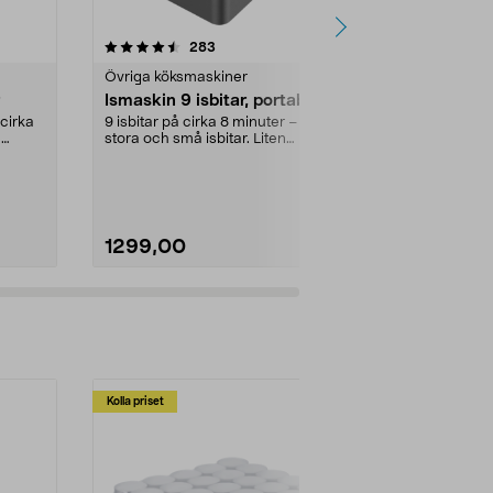
4.0 av 5 stjärnor
recensioner
283
7
0.0
Övriga köksmaskiner
Övriga köksm
Ismaskin 9 isbitar, portabel
Minikyl sva
V/230 V, 4 l
 cirka
9 isbitar på cirka 8 minuter – gör
–
stora och små isbitar. Liten
Har plats för 
ismaskin – tyst,...
4 x sleek cans
bil, h...
1299,00
499,00
Kolla priset
Multibuy