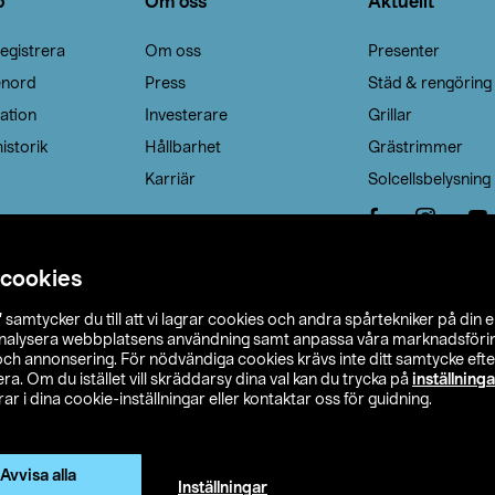
o
Om oss
Aktuellt
egistrera
Om oss
Presenter
enord
Press
Städ & rengöring
ation
Investerare
Grillar
istorik
Hållbarhet
Grästrimmer
Karriär
Solcellsbelysning
 cookies
”
samtycker du till att vi lagrar cookies och andra spårtekniker på din 
analysera webbplatsens användning samt anpassa våra marknadsförings
 och annonsering. För nödvändiga cookies krävs inte ditt samtycke ef
a. Om du istället vill skräddarsy dina val kan du trycka på
inställninga
r i dina cookie-inställningar eller kontaktar oss för guidning.
s Ohlson
Köpvillkor
Privacy statement
Klubbvillkor
H
Ändra till priser exklusive moms
Avvisa alla
Inställningar