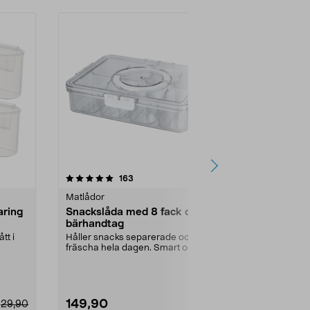
4.5 av 5 stjärnor
recensioner
4.5
163
1
Matlådor
Kylskåpsförva
aring
Snackslåda med 8 fack och
Snurrbricka
bärhandtag
Så att det du 
längst fra...
tt i
Håller snacks separerade och
fräscha hela dagen. Smart och
Diameter:
29
tålig matlåda – perfe...
149,90
99,90
29,90