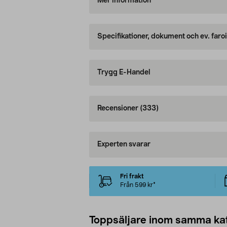
Mer information
Specifikationer, dokument och ev. faro
Trygg E-Handel
Recensioner
(333)
Experten svarar
Fri frakt
Från 599 kr*
Toppsäljare inom samma ka