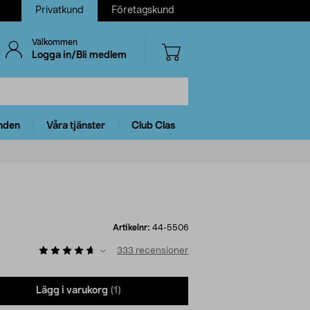
Privatkund
Företagskund
Välkommen
Logga in/Bli medlem
nden
Våra tjänster
Club Clas
Artikelnr:
44-5506
333
recensioner
Lägg i varukorg
(1)