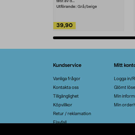
test av d...
Utförande:
Grå/beige
39,90
Lägg i varukorg
Sidfot
Kundservice
Mitt kont
Vanliga frågor
Logga in/R
Kontakta oss
Glömt lös
Tillgänglighet
Min inform
Köpvillkor
Min orderh
Retur / reklamation
Elavfall
Cookie policy