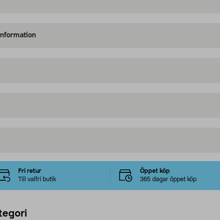
information
Fri retur
Öppet köp
Till valfri butik
365 dagar öppet köp
tegori