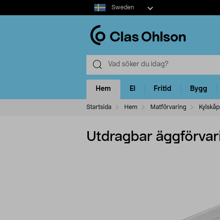
Select
Sweden
market
Hem
El
Fritid
Bygg
Startsida
Hem
Matförvaring
Kylskåp
Utdragbar äggförvari