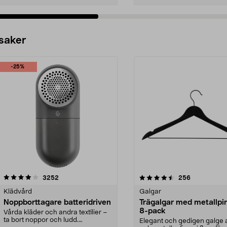
 saker
-25%
4.5av 5 stjärnor
recensioner
4.0av 5 stjärnor
recensioner
3252
256
Klädvård
Galgar
Noppborttagare batteridriven
Trägalgar med metallpi
8-pack
Vårda kläder och andra textilier –
ta bort noppor och ludd.
Elegant och gedigen galge a