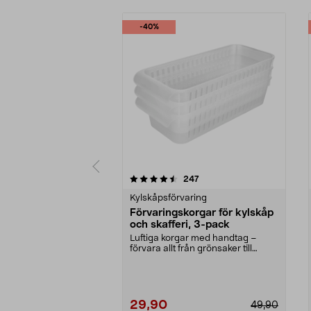
-40%
5 av 5 stjärnor
5.0 av 5 stjärnor
recensioner
247
Kylskåpsförvaring
Förvaringskorgar för kylskåp
och skafferi, 3-pack
Luftiga korgar med handtag –
förvara allt från grönsaker till
städtillbehör. För...
29,90
49,90