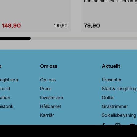
Noppborttagaren fräs...
och metall – finns i flera färg
Galge med sv...
149,90
79,90
199,90
Lägg i varukorg
Lägg i varukorg
o
Om oss
Aktuellt
egistrera
Om oss
Presenter
enord
Press
Städ & rengöring
ation
Investerare
Grillar
istorik
Hållbarhet
Grästrimmer
Karriär
Solcellsbelysning