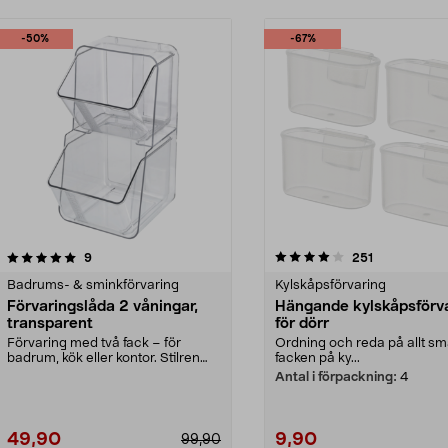
-50%
-67%
4.0 av 5 stjärnor
recensioner
5.0 av 5 stjärnor
recensioner
9
251
Badrums- & sminkförvaring
Kylskåpsförvaring
Förvaringslåda 2 våningar,
Hängande kylskåpsförv
transparent
för dörr
Förvaring med två fack – för
Ordning och reda på allt små
badrum, kök eller kontor. Stilren
facken på ky...
förvaringslåda i ...
Antal i förpackning:
4
49,90
9,90
99,90