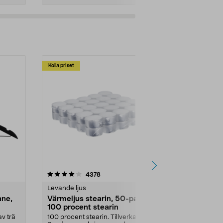
Kolla priset
Multibuy
4.5av 5 stjärnor
recensioner
4.5
4378
2
Levande ljus
Rengöringsm
nne,
Värmeljus stearin, 50-pack,
Bikarbonat
100 procent stearin
Ett allsidigt 
städning och 
v trä
100 procent stearin. Tillverkade i