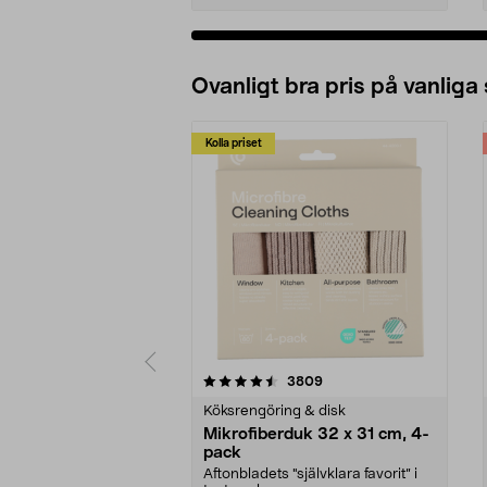
Ovanligt bra pris på vanliga
Kolla priset
5av 5 stjärnor
4.0av 5 stjärnor
recensioner
3809
Köksrengöring & disk
Mikrofiberduk 32 x 31 cm, 4-
pack
Aftonbladets "självklara favorit” i