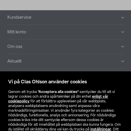
Sidfot
Kundservice
Mitt konto
Om oss
Aktuellt
Våra bolag
Vi på Clas Ohlson använder cookies
Hitta butik
Genom att trycka
”Acceptera alla cookies”
samtycker du till att vi
lagrar cookies och andra spårtekniker på din enhet
enligt vår
cookiepolicy
för att förbättra upplevelsen på vår webbplats,
SE
NO
FI
analysera webbplatsens användning samt anpassa våra
marknadsföringsinsatser. Vi använder fyra kategorier av cookies:
nödvändiga, funktionella, analys och annonsering. För nödvändiga
cookies krävs inte ditt samtycke eftersom dessa cookies är
nödvändiga för att innehållet på webbplatsen ska kunna fungera. Om
du istället vill skräddarsy dina val kan du trycka på
inställningar
. Ditt