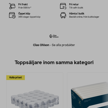
Fri frakt
Fri retur
Från 599 kr*
Till valfri butik
Öppet köp
Hämta i butik
365 dagar öppet köp
Beställ online, från butikslager
Clas Ohlson
-
Se alla produkter
Toppsäljare inom samma kategori
Kolla priset