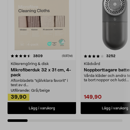
4.0av 5 stjärnor
recensioner
4.5av 5 stjärnor
recensio
3809
3252
(9,97/st)
Köksrengöring & disk
Klädvård
Mikrofiberduk 32 x 31 cm, 4-
Noppborttagare batter
pack
Vårda kläder och andra tex
ta bort noppor och ludd.
Aftonbladets "självklara favorit” i
Noppborttagaren fräs...
test av d...
Utförande:
Grå/beige
39,90
149,90
Lägg i varukorg
Lägg i varukorg