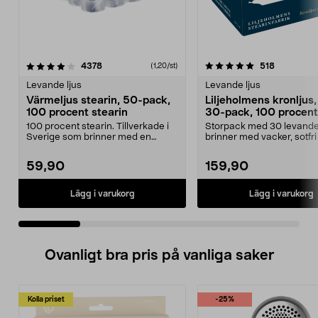
5.0 av 5 stjärnor
recensioner
4.5 av 5 stjärnor
recensione
4378
518
(1,20/st)
Levande ljus
Levande ljus
Värmeljus stearin, 50-pack,
Liljeholmens kronljus, 
100 procent stearin
30-pack, 100 procent
100 procent stearin. Tillverkade i
Storpack med 30 levande 
Sverige som brinner med en
brinner med vacker, sotfri
vacker och sotfri ...
Liljeholmens vit...
59,90
159,90
Lägg i varukorg
Lägg i varukorg
Ovanligt bra pris på vanliga saker
Kolla priset
-25%