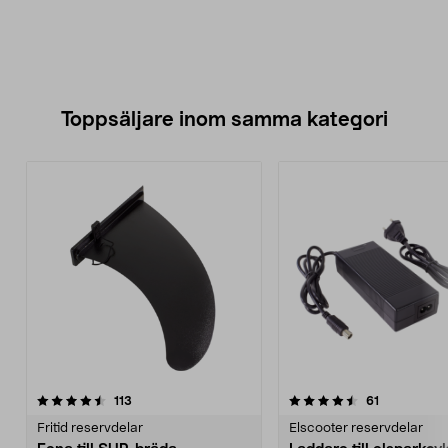
Toppsäljare inom samma kategori
4.5 av 5 stjärnor
recensioner
4.5 av 5 stjärnor
recensioner
113
61
Fritid reservdelar
Elscooter reservdelar