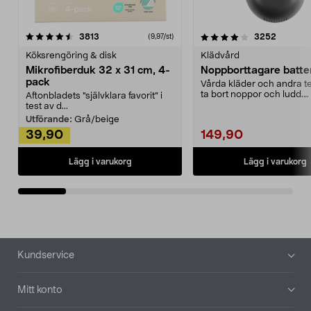
4.0av 5 stjärnor
recensioner
4.5av 5 stjärnor
recensio
3813
3252
(9,97/st)
Köksrengöring & disk
Klädvård
Mikrofiberduk 32 x 31 cm, 4-
Noppborttagare batter
pack
Vårda kläder och andra tex
ta bort noppor och ludd.
Aftonbladets "självklara favorit” i
Noppborttagaren fräs...
test av d...
Utförande:
Grå/beige
39,90
149,90
Lägg i varukorg
Lägg i varukorg
Sidfot
Kundservice
Mitt konto