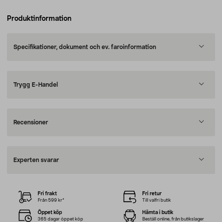
Produktinformation
Specifikationer, dokument och ev. faroinformation
Trygg E-Handel
Recensioner
Experten svarar
Fri frakt
Fri retur
Från 599 kr*
Till valfri butik
Öppet köp
Hämta i butik
365 dagar öppet köp
Beställ online, från butikslager