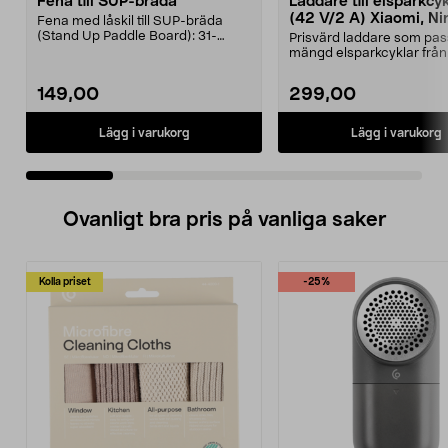
Fena till SUP-bräda
Laddare till elsparkcy
(42 V/2 A) Xiaomi, Ni
Fena med låskil till SUP-bräda
E-Way m.fl.
(Stand Up Paddle Board): 31-
Prisvärd laddare som pas
974331-2059, E11 Pass...
mängd elsparkcyklar från
Ninebot och E-Wa...
149,00
299,00
Lägg i varukorg
Lägg i varukorg
Ovanligt bra pris på vanliga saker
Kolla priset
-25%