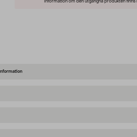
Information om den utgångna produkten finns l
information