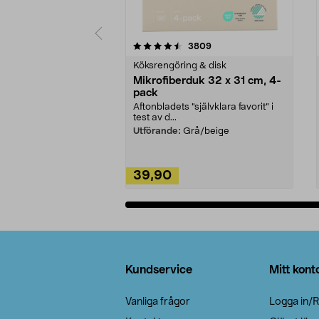
5av 5 stjärnor
4.0av 5 stjärnor
recensioner
3809
Köksrengöring & disk
Mikrofiberduk 32 x 31 cm, 4-
pack
Aftonbladets "självklara favorit” i
test av d...
Utförande:
Grå/beige
39,90
Lägg i varukorg
Sidfot
Kundservice
Mitt kont
Vanliga frågor
Logga in/R