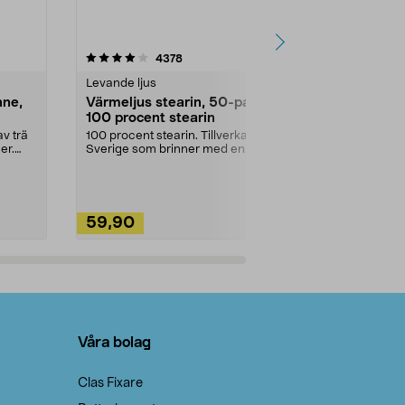
4.5av 5 stjärnor
recensioner
4.5
4378
2
Levande ljus
Rengöringsm
nne,
Värmeljus stearin, 50-pack,
Bikarbonat
100 procent stearin
Ett allsidigt 
städning och 
v trä
100 procent stearin. Tillverkade i
ute. Städa med
er.
Sverige som brinner med en
vacker och sotfri ...
59,90
49,90
Lägg i varukorg
Lägg
Våra bolag
Clas Fixare