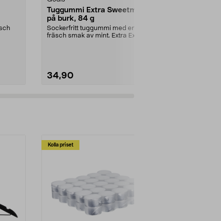
Tuggummi Extra Sweetmint
Läkerol Big
på burk, 84 g
75 g
äsch
Sockerfritt tuggummi med en
Het lakrits m
fräsch smak av mint. Extra Extra
piggar upp va
Sweet Mint är ett g...
Pack Hot Pepp
34,90
27,90
Kolla priset
Multibuy