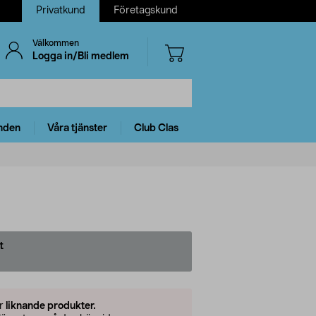
Privatkund
Företagskund
Välkommen
Logga in/Bli medlem
nden
Våra tjänster
Club Clas
t
er
liknande produkter.