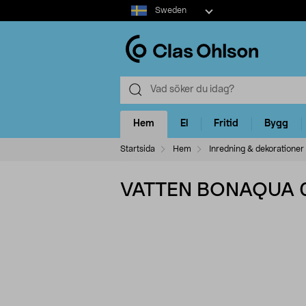
Select
Sweden
market
Hem
El
Fritid
Bygg
Startsida
Hem
Inredning & dekorationer
VATTEN BONAQUA 0