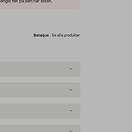
ängst ner på den här sidan.
Bonaqua
-
Se alla produkter