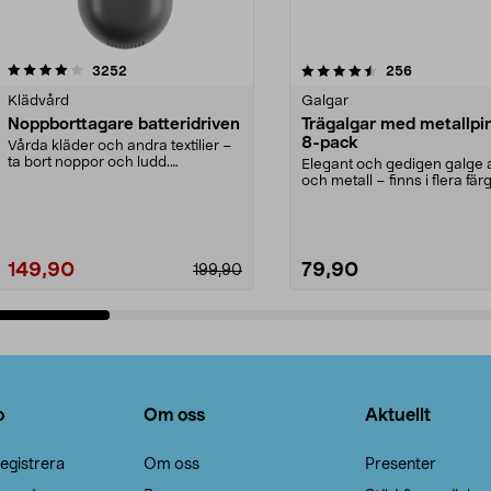
4.5av 5 stjärnor
recensioner
4.0av 5 stjärnor
recensioner
3252
256
Klädvård
Galgar
Noppborttagare batteridriven
Trägalgar med metallpi
8-pack
Vårda kläder och andra textilier –
ta bort noppor och ludd.
Elegant och gedigen galge a
Noppborttagaren fräs...
och metall – finns i flera färg
Galge med sv...
149,90
79,90
199,90
Lägg i varukorg
Lägg i varukorg
o
Om oss
Aktuellt
egistrera
Om oss
Presenter