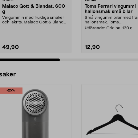
Malaco Gott & Blandat, 600
Toms Ferrari vingummi
g
hallonsmak små bilar
Vingummin med fruktiga smaker
Små vingummibilar med fr
och lakrits. Malaco Gott & Blandat
hallonsmak. Toms...
- unik mix av s...
Utförande:
Original 130 g
49,90
12,90
 saker
-25%