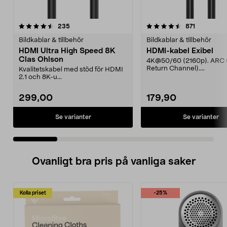
4.5 av 5 stjärnor
recensioner
4.5 av 5 stjärnor
recensione
235
871
Bildkablar & tillbehör
Bildkablar & tillbehör
HDMI Ultra High Speed 8K
HDMI-kabel Exibel
Clas Ohlson
4K@50/60 (2160p). ARC 
Return Channel)....
Kvalitetskabel med stöd för HDMI
2.1 och 8K-u...
299,00
179,90
Se varianter
Se varianter
Ovanligt bra pris på vanliga saker
Kolla priset
-25%