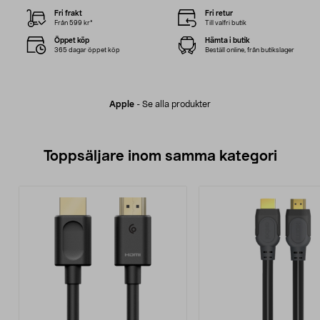
Fri frakt
Fri retur
Från 599 kr*
Till valfri butik
Öppet köp
Hämta i butik
365 dagar öppet köp
Beställ online, från butikslager
Apple
-
Se alla produkter
Toppsäljare inom samma kategori