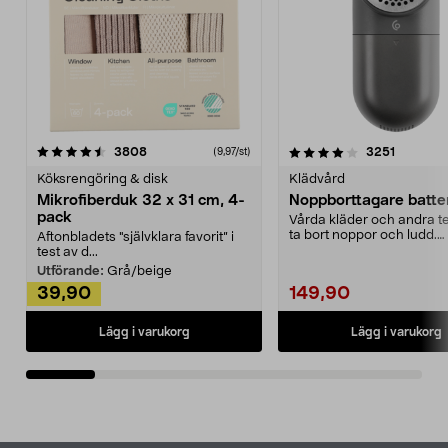
4.0av 5 stjärnor
recensioner
4.5av 5 stjärnor
recensio
3808
3251
(9,97/st)
Köksrengöring & disk
Klädvård
Mikrofiberduk 32 x 31 cm, 4-
Noppborttagare batter
pack
Vårda kläder och andra tex
ta bort noppor och ludd.
Aftonbladets "självklara favorit” i
Noppborttagaren fräs...
test av d...
Utförande:
Grå/beige
39,90
149,90
Lägg i varukorg
Lägg i varukorg