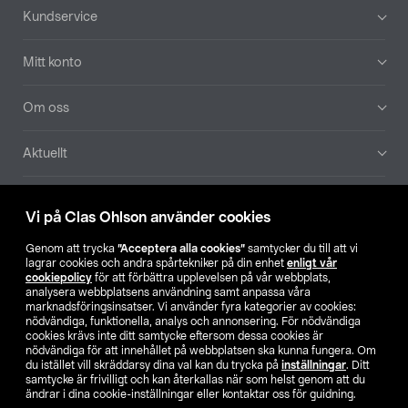
Sidfot
Kundservice
Mitt konto
Om oss
Aktuellt
Våra bolag
Vi på Clas Ohlson använder cookies
Hitta butik
Genom att trycka
”Acceptera alla cookies”
samtycker du till att vi
lagrar cookies och andra spårtekniker på din enhet
enligt vår
cookiepolicy
för att förbättra upplevelsen på vår webbplats,
SE
NO
FI
analysera webbplatsens användning samt anpassa våra
marknadsföringsinsatser. Vi använder fyra kategorier av cookies:
nödvändiga, funktionella, analys och annonsering. För nödvändiga
cookies krävs inte ditt samtycke eftersom dessa cookies är
nödvändiga för att innehållet på webbplatsen ska kunna fungera. Om
du istället vill skräddarsy dina val kan du trycka på
inställningar
. Ditt
samtycke är frivilligt och kan återkallas när som helst genom att du
ändrar i dina cookie-inställningar eller kontaktar oss för guidning.
Köpvillkor
Privacy statement
Klubbvillkor
För företag