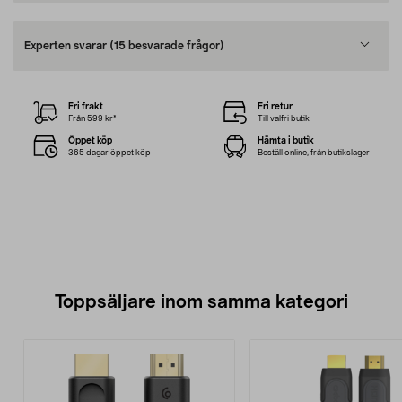
Experten svarar
(15 besvarade frågor)
Fri frakt
Fri retur
Från 599 kr*
Till valfri butik
Öppet köp
Hämta i butik
365 dagar öppet köp
Beställ online, från butikslager
Toppsäljare inom samma kategori