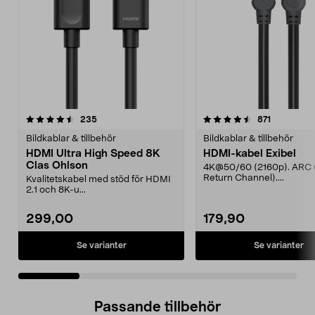
4.5 av 5 stjärnor
recensioner
4.5 av 5 stjärnor
recensione
235
871
Bildkablar & tillbehör
Bildkablar & tillbehör
HDMI Ultra High Speed 8K
HDMI-kabel Exibel
Clas Ohlson
4K@50/60 (2160p). ARC 
Return Channel)....
Kvalitetskabel med stöd för HDMI
2.1 och 8K-u...
299,00
179,90
Se varianter
Se varianter
Passande tillbehör