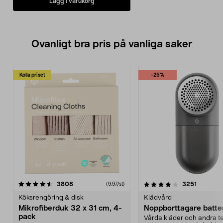
Lägg i varukorg
Ovanligt bra pris på vanliga saker
Kolla priset
-25%
4.0av 5 stjärnor
recensioner
4.5av 5 stjärnor
recensio
3808
3251
(9,97/st)
Köksrengöring & disk
Klädvård
Mikrofiberduk 32 x 31 cm, 4-
Noppborttagare batter
pack
Vårda kläder och andra tex