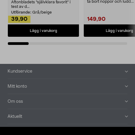
ta bort noppor och ludd.
Aftonbladets "självklara favorit” i
Noppborttagaren fräs...
test av d...
Utförande:
Grå/beige
39,90
149,90
Lägg i varukorg
Lägg i varukorg
Sidfot
Kundservice
Mitt konto
Om oss
Aktuellt
Våra bolag