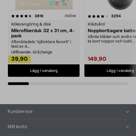
4.0av 5 stjärnor
recensioner
4.5av 5 stjärnor
recensio
3816
3254
(9,97/st)
Köksrengöring & disk
Klädvård
Mikrofiberduk 32 x 31 cm, 4-
Noppborttagare batter
pack
Vårda kläder och andra tex
ta bort noppor och ludd.
Aftonbladets "självklara favorit” i
Noppborttagaren fräs...
test av d...
Utförande:
Grå/beige
39,90
149,90
Lägg i varukorg
Lägg i varukorg
Sidfot
Kundservice
Mitt konto