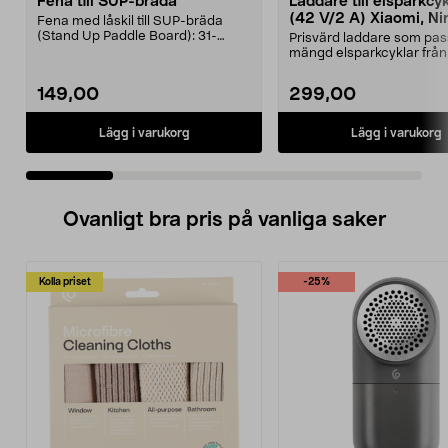
Fena till SUP-bräda
Laddare till elsparkcy
(42 V/2 A) Xiaomi, Ni
Fena med låskil till SUP-bräda
E-Way m.fl.
(Stand Up Paddle Board): 31-
Prisvärd laddare som pas
974331-2059, E11 Pass...
mängd elsparkcyklar från
Ninebot och E-Wa...
149,00
299,00
Lägg i varukorg
Lägg i varukorg
Ovanligt bra pris på vanliga saker
Kolla priset
-25%