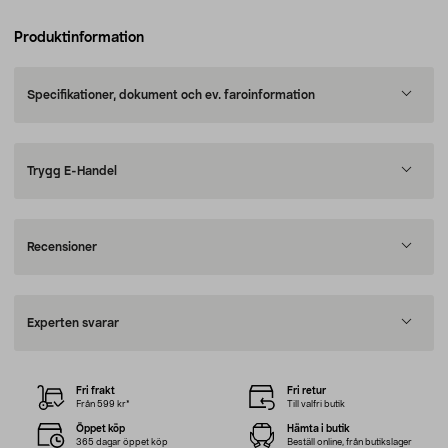
Produktinformation
Specifikationer, dokument och ev. faroinformation
Trygg E-Handel
Recensioner
Experten svarar
Fri frakt
Fri retur
Från 599 kr*
Till valfri butik
Öppet köp
Hämta i butik
365 dagar öppet köp
Beställ online, från butikslager