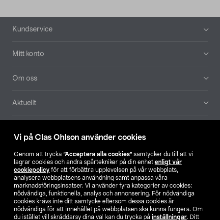
Sidfot
Kundservice
Mitt konto
Om oss
Aktuellt
Våra bolag
Vi på Clas Ohlson använder cookies
Hitta butik
Genom att trycka
”Acceptera alla cookies”
samtycker du till att vi
lagrar cookies och andra spårtekniker på din enhet
enligt vår
cookiepolicy
för att förbättra upplevelsen på vår webbplats,
SE
NO
FI
analysera webbplatsens användning samt anpassa våra
marknadsföringsinsatser. Vi använder fyra kategorier av cookies:
nödvändiga, funktionella, analys och annonsering. För nödvändiga
cookies krävs inte ditt samtycke eftersom dessa cookies är
nödvändiga för att innehållet på webbplatsen ska kunna fungera. Om
du istället vill skräddarsy dina val kan du trycka på
inställningar
. Ditt