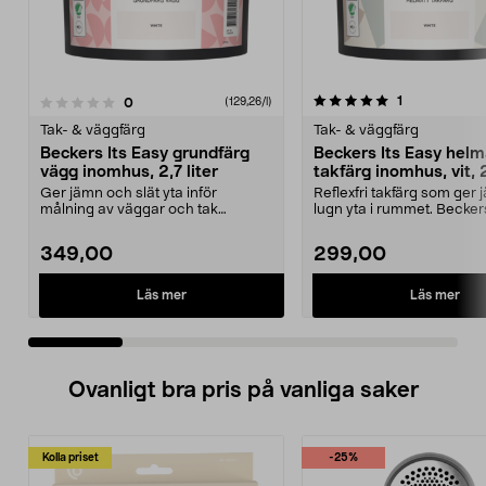
5.0 av 5 stjärnor
3.5 av 5 stjärnor
recensioner
1
recensioner
0
(129,26/l)
Tak- & väggfärg
Tak- & väggfärg
Beckers Its Easy grundfärg
Beckers Its Easy helm
vägg inomhus, 2,7 liter
takfärg inomhus, vit, 2
Ger jämn och slät yta inför
Reflexfri takfärg som ger
målning av väggar och tak
lugn yta i rummet. Beckers
inomhus. Beckers It’s Easy...
Easy takfärg ...
349,00
299,00
Läs mer
Läs mer
Ovanligt bra pris på vanliga saker
Kolla priset
-25%