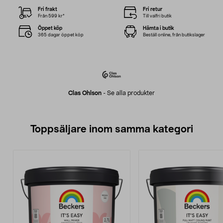
Fri frakt
Fri retur
Från 599 kr*
Till valfri butik
Öppet köp
Hämta i butik
365 dagar öppet köp
Beställ online, från butikslager
Clas Ohlson
-
Se alla produkter
Toppsäljare inom samma kategori