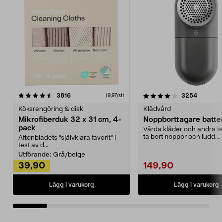
4.0av 5 stjärnor
recensioner
4.5av 5 stjärnor
recensio
3816
3254
(9,97/st)
Köksrengöring & disk
Klädvård
Mikrofiberduk 32 x 31 cm, 4-
Noppborttagare batter
pack
Vårda kläder och andra tex
ta bort noppor och ludd.
Aftonbladets "självklara favorit” i
Noppborttagaren fräs...
test av d...
Utförande:
Grå/beige
39,90
149,90
Lägg i varukorg
Lägg i varukorg