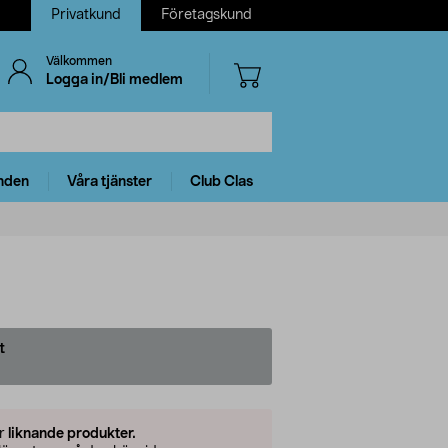
Privatkund
Företagskund
Välkommen
Logga in/Bli medlem
nden
Våra tjänster
Club Clas
t
er
liknande produkter.