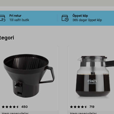
Fri retur
Öppet köp
Till valfri butik
365 dagar öppet köp
tegori
4.5 av 5 stjärnor
recensioner
4.5 av 5 stjärnor
recensioner
450
719
Hem reservdelar
Hem reservdelar