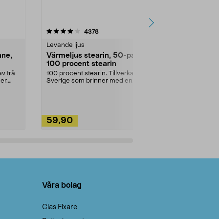
4.5av 5 stjärnor
recensioner
4.5
4378
2
Levande ljus
Rengöringsm
nne,
Värmeljus stearin, 50-pack,
Bikarbonat
100 procent stearin
Ett allsidigt 
städning och 
v trä
100 procent stearin. Tillverkade i
ute. Städa med
er.
Sverige som brinner med en
vacker och sotfri ...
59,90
49,90
Lägg i varukorg
Lägg
Våra bolag
Clas Fixare