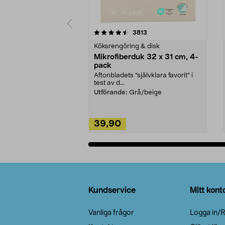
5av 5 stjärnor
4.0av 5 stjärnor
recensioner
3813
Köksrengöring & disk
Mikrofiberduk 32 x 31 cm, 4-
pack
Aftonbladets "självklara favorit” i
test av d...
Utförande:
Grå/beige
39,90
Lägg i varukorg
Sidfot
Kundservice
Mitt kont
Vanliga frågor
Logga in/R