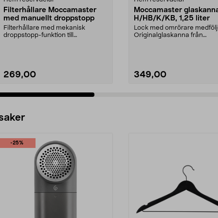
Filterhållare Moccamaster
Moccamaster glaskann
med manuellt droppstopp
H/HB/K/KB, 1,25 liter
Filterhållare med mekanisk
Lock med omrörare medfölj
droppstopp-funktion till
Originalglaskanna från
Moccamaster kaffebryggare. P...
Moccamaster. Förläng livet p
269,00
349,00
 saker
-25%