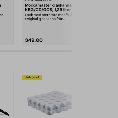
a
Moccamaster glaskanna
Avtappnings
KBG/CD/GCS, 1,25 liter
saftmaja
er.
Lock med omrörare medföljer.
Slangsats med
Original glaskanna från
klämma och stå
...
Moccamaster. Förläng livet ...
349,00
69,90
Kolla priset
Multibuy