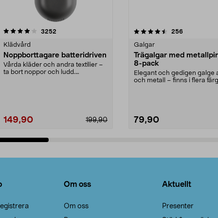
4.5av 5 stjärnor
recensioner
4.0av 5 stjärnor
recensioner
3252
256
Klädvård
Galgar
Noppborttagare batteridriven
Trägalgar med metallpi
8-pack
Vårda kläder och andra textilier –
ta bort noppor och ludd.
Elegant och gedigen galge a
Noppborttagaren fräs...
och metall – finns i flera färg
Galge med sv...
149,90
79,90
199,90
Lägg i varukorg
Lägg i varukorg
o
Om oss
Aktuellt
egistrera
Om oss
Presenter