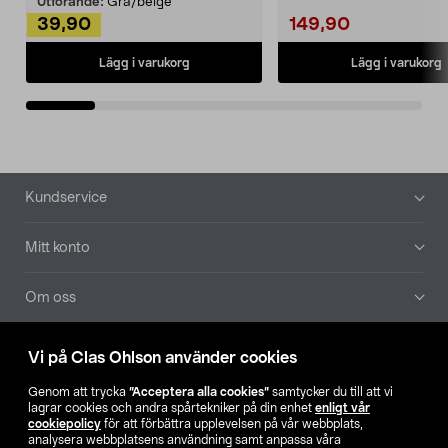
Utförande:
Grå/beige
39,90
149,90
Lägg i varukorg
Lägg i varukorg
Sidfot
Kundservice
Mitt konto
Om oss
Aktuellt
Vi på Clas Ohlson använder cookies
Genom att trycka
”Acceptera alla cookies”
samtycker du till att vi
Våra bolag
lagrar cookies och andra spårtekniker på din enhet
enligt vår
cookiepolicy
för att förbättra upplevelsen på vår webbplats,
analysera webbplatsens användning samt anpassa våra
Hitta butik