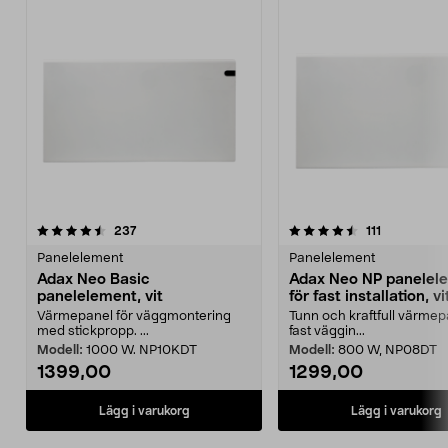
4.5 av 5 stjärnor
recensioner
4.5 av 5 stjärnor
recensioner
237
111
Panelelement
Panelelement
Adax Neo Basic
Adax Neo NP panelel
panelelement, vit
för fast installation, vi
Värmepanel för väggmontering
Tunn och kraftfull värmep
med stickpropp. ...
fast väggin...
Modell:
1000 W. NP10KDT
Modell:
800 W, NP08DT
1399,00
1299,00
Lägg i varukorg
Lägg i varukorg