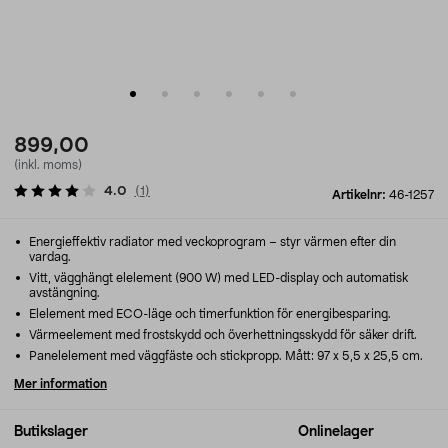
899,00
(inkl. moms)
4.0
(
1
)
Artikelnr:
46-1257
Energieffektiv radiator med veckoprogram – styr värmen efter din
vardag.
Vitt, vägghängt elelement (900 W) med LED-display och automatisk
avstängning.
Elelement med ECO-läge och timerfunktion för energibesparing.
Värmeelement med frostskydd och överhettningsskydd för säker drift.
Panelelement med väggfäste och stickpropp. Mått: 97 x 5,5 x 25,5 cm.
Mer information
Butikslager
Onlinelager