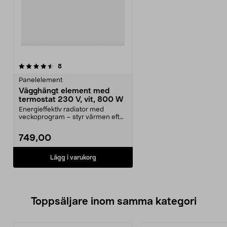
recensioner
8
Panelelement
Vägghängt element med
termostat 230 V, vit, 800 W
Energieffektiv radiator med
veckoprogram – styr värmen efter
din vardag. Vitt, v...
749,00
Lägg i varukorg
Toppsäljare inom samma kategori