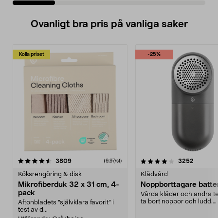
Ovanligt bra pris på vanliga saker
Kolla priset
-25%
4.0av 5 stjärnor
recensioner
4.5av 5 stjärnor
recensio
3809
3252
(9,97/st)
Köksrengöring & disk
Klädvård
Mikrofiberduk 32 x 31 cm, 4-
Noppborttagare batter
pack
Vårda kläder och andra tex
ta bort noppor och ludd.
Aftonbladets "självklara favorit” i
Noppborttagaren fräs...
test av d...