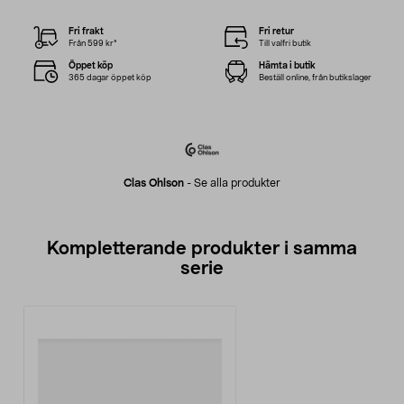
Fri frakt
Fri retur
Från 599 kr*
Till valfri butik
Öppet köp
Hämta i butik
365 dagar öppet köp
Beställ online, från butikslager
Clas Ohlson
-
Se alla produkter
Kompletterande produkter i samma
serie