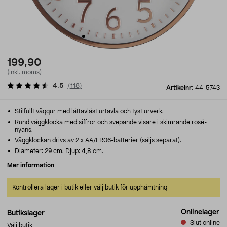
199,90
(inkl. moms)
4.5
(
118
)
Artikelnr:
44-5743
Stilfullt väggur med lättavläst urtavla och tyst urverk.
Rund väggklocka med siffror och svepande visare i skimrande rosé-
nyans.
Väggklockan drivs av 2 x AA/LR06-batterier (säljs separat).
Diameter: 29 cm. Djup: 4,8 cm.
Mer information
Kontrollera lager i butik eller välj butik för upphämtning
Onlinelager
Butikslager
Slut online
Välj butik