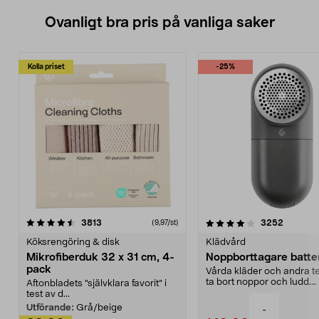
Ovanligt bra pris på vanliga saker
Kolla priset
-25%
4.0av 5 stjärnor
recensioner
4.5av 5 stjärnor
recensio
3813
3252
(9,97/st)
Köksrengöring & disk
Klädvård
Mikrofiberduk 32 x 31 cm, 4-
Noppborttagare batter
pack
Vårda kläder och andra tex
ta bort noppor och ludd.
Aftonbladets "självklara favorit” i
Noppborttagaren fräs...
test av d...
Utförande:
Grå/beige
-