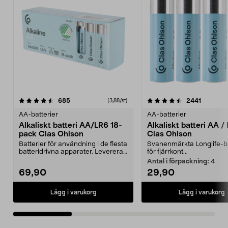
4.5av 5 stjärnor
recensioner
4.5av 5 stjärnor
recensio
685
2441
(3,88/st)
AA-batterier
AA-batterier
Alkaliskt batteri AA/LR6 18-
Alkaliskt batteri AA /
pack Clas Ohlson
Clas Ohlson
Batterier för användning i de flesta
Svanenmärkta Longlife-ba
batteridrivna apparater. Levereras
för fjärrkont...
i en sma...
Antal i förpackning:
4
69,90
29,90
Lägg i varukorg
Lägg i varukorg