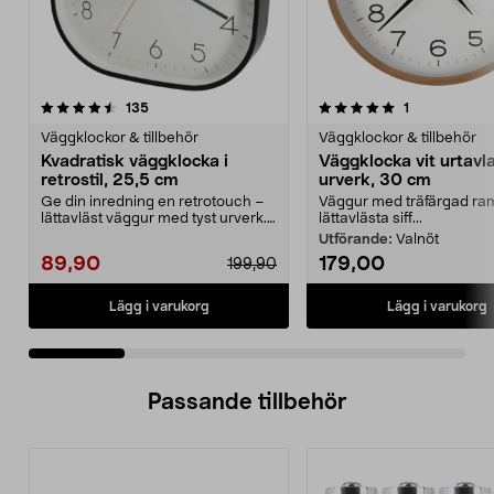
5.0 av 5 stjärnor
recensioner
3.0 av 5 stjärnor
recensioner
135
1
Väggklockor & tillbehör
Väggklockor & tillbehör
Kvadratisk väggklocka i
Väggklocka vit urtavla
retrostil, 25,5 cm
urverk, 30 cm
Ge din inredning en retrotouch –
Väggur med träfärgad ra
lättavläst väggur med tyst urverk.
lättavlästa siff...
Väggklocka m...
Utförande:
Valnöt
89,90
179,00
199,90
Lägg i varukorg
Lägg i varukorg
Passande tillbehör