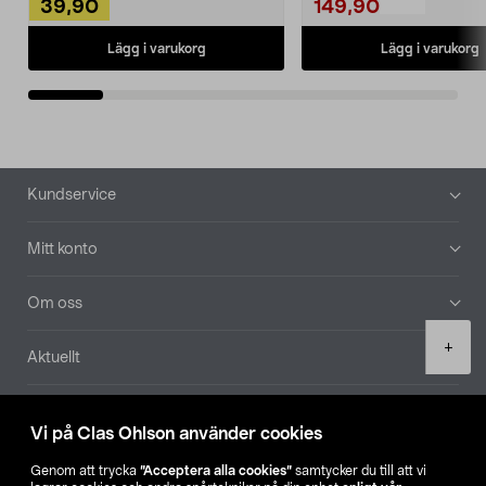
39,90
149,90
Lägg i varukorg
Lägg i varukorg
Sidfot
Kundservice
Mitt konto
Om oss
Product
+
Aktuellt
quantity
Våra bolag
Vi på Clas Ohlson använder cookies
Hitta butik
Genom att trycka
”Acceptera alla cookies”
samtycker du till att vi