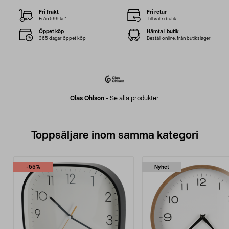
Fri frakt
Fri retur
Från 599 kr*
Till valfri butik
Öppet köp
Hämta i butik
365 dagar öppet köp
Beställ online, från butikslager
Clas Ohlson
-
Se alla produkter
Toppsäljare inom samma kategori
-55%
Nyhet