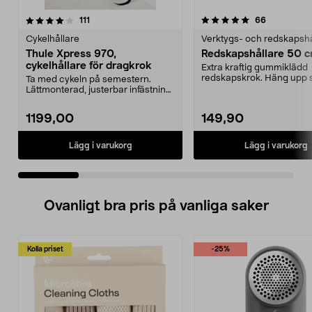
5.0 av 5 stjärnor
recensioner
4.0 av 5 stjärnor
recensione
111
66
Cykelhållare
Verktygs- och redskapshå
Thule Xpress 970,
Redskapshållare 50 
cykelhållare för dragkrok
Extra kraftig gummiklädd
redskapskrok. Häng upp 
Ta med cykeln på semestern.
utan att de blir nötta och...
Lättmonterad, justerbar infästning
på dragkroken. Sp...
1199,00
149,90
Lägg i varukorg
Lägg i varukorg
Ovanligt bra pris på vanliga saker
Kolla priset
-25%