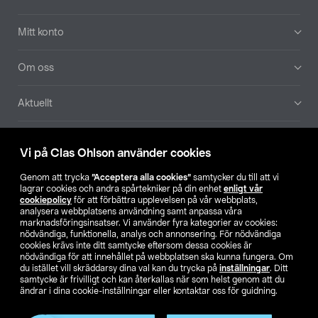
Mitt konto
Om oss
Aktuellt
Våra bolag
Vi på Clas Ohlson använder cookies
Hitta butik
Genom att trycka
”Acceptera alla cookies”
samtycker du till att vi
lagrar cookies och andra spårtekniker på din enhet
enligt vår
cookiepolicy
för att förbättra upplevelsen på vår webbplats,
SE
NO
FI
analysera webbplatsens användning samt anpassa våra
marknadsföringsinsatser. Vi använder fyra kategorier av cookies:
nödvändiga, funktionella, analys och annonsering. För nödvändiga
cookies krävs inte ditt samtycke eftersom dessa cookies är
nödvändiga för att innehållet på webbplatsen ska kunna fungera. Om
du istället vill skräddarsy dina val kan du trycka på
inställningar
. Ditt
samtycke är frivilligt och kan återkallas när som helst genom att du
ändrar i dina cookie-inställningar eller kontaktar oss för guidning.
Köpvillkor
Privacy statement
Klubbvillkor
För företag
Ändra till priser exklusive moms