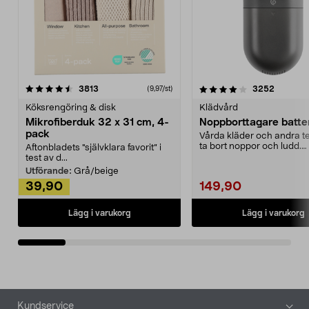
4.0av 5 stjärnor
recensioner
4.5av 5 stjärnor
recensio
3813
3252
(9,97/st)
Köksrengöring & disk
Klädvård
Mikrofiberduk 32 x 31 cm, 4-
Noppborttagare batter
pack
Vårda kläder och andra tex
ta bort noppor och ludd.
Aftonbladets "självklara favorit” i
Noppborttagaren fräs...
test av d...
Utförande:
Grå/beige
39,90
149,90
Lägg i varukorg
Lägg i varukorg
Sidfot
Kundservice