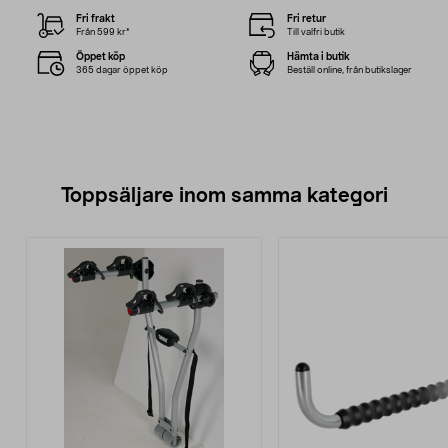
Fri frakt
Fri retur
Från 599 kr*
Till valfri butik
Öppet köp
Hämta i butik
365 dagar öppet köp
Beställ online, från butikslager
Toppsäljare inom samma kategori