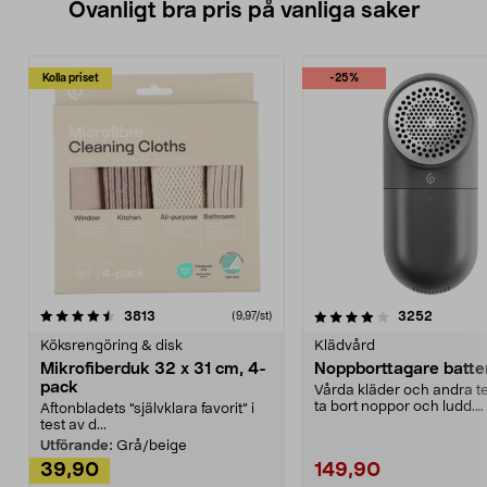
Ovanligt bra pris på vanliga saker
Kolla priset
-25%
4.0av 5 stjärnor
recensioner
4.5av 5 stjärnor
recensio
3813
3252
(9,97/st)
Köksrengöring & disk
Klädvård
Mikrofiberduk 32 x 31 cm, 4-
Noppborttagare batter
pack
Vårda kläder och andra tex
ta bort noppor och ludd.
Aftonbladets "självklara favorit” i
Noppborttagaren fräs...
test av d...
Utförande:
Grå/beige
39,90
149,90