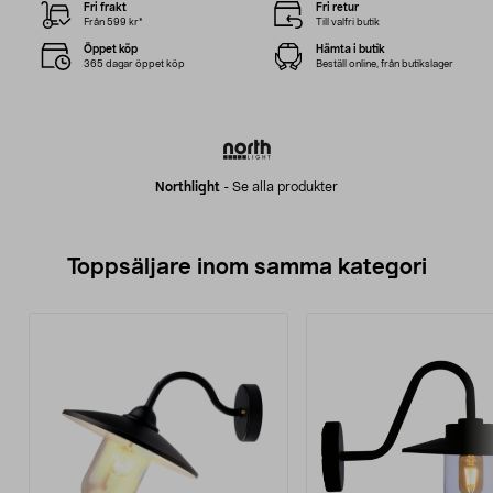
Fri frakt
Fri retur
Från 599 kr*
Till valfri butik
Öppet köp
Hämta i butik
365 dagar öppet köp
Beställ online, från butikslager
Northlight
-
Se alla produkter
Toppsäljare inom samma kategori