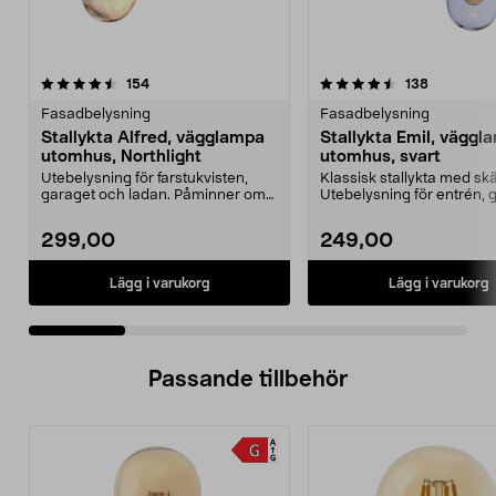
4.5 av 5 stjärnor
recensioner
4.5 av 5 stjärnor
recensione
154
138
Fasadbelysning
Fasadbelysning
Stallykta Alfred, vägglampa
Stallykta Emil, väggl
utomhus, Northlight
utomhus, svart
Utebelysning för farstukvisten,
Klassisk stallykta med skär
garaget och ladan. Påminner om
Utebelysning för entrén, 
den klassiska sta...
eller lada...
299,00
249,00
Lägg i varukorg
Lägg i varukorg
Passande tillbehör