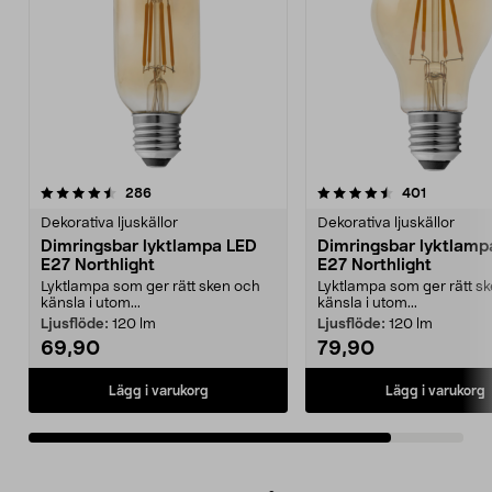
4.5av 5 stjärnor
recensioner
recension
286
401
Dekorativa ljuskällor
Dekorativa ljuskällor
Dimringsbar lyktlampa LED
Dimringsbar lyktlamp
E27 Northlight
E27 Northlight
Lyktlampa som ger rätt sken och
Lyktlampa som ger rätt s
känsla i utom...
känsla i utom...
Ljusflöde:
120 lm
Ljusflöde:
120 lm
69,90
79,90
Lägg i varukorg
Lägg i varukorg