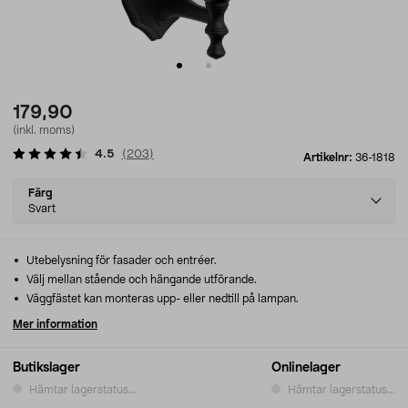
179,90
(inkl. moms)
4.5
(
203
)
Artikelnr:
36-1818
Select
Färg
variant
Svart
Utebelysning för fasader och entréer.
Välj mellan stående och hängande utförande.
Väggfästet kan monteras upp- eller nedtill på lampan.
Mer information
Butikslager
Onlinelager
Hämtar lagerstatus...
Hämtar lagerstatus...