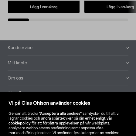
Lägg i varukorg
Lägg i varukorg
Sidfot
Kundservice
Mitt konto
Om oss
Aktuellt
Vi på Clas Ohlson använder cookies
Våra bolag
Genom att trycka
”Acceptera alla cookies”
samtycker du till att vi
lagrar cookies och andra spårtekniker på din enhet
enligt vår
Hitta butik
cookiepolicy
för att förbättra upplevelsen på vår webbplats,
analysera webbplatsens användning samt anpassa våra
marknadsföringsinsatser. Vi använder fyra kategorier av cookies: