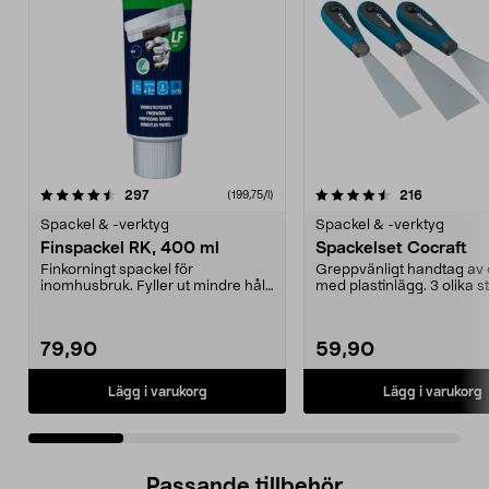
4.5 av 5 stjärnor
recensioner
4.5 av 5 stjärnor
recensione
297
216
(199,75/l)
Spackel & -verktyg
Spackel & -verktyg
Finspackel RK, 400 ml
Spackelset Cocraft
Finkorningt spackel för
Greppvänligt handtag av
inomhusbruk. Fyller ut mindre hål
med plastinlägg. 3 olika st
och ojämnheter. Finish...
30, 50 och 70 ...
79,90
59,90
Lägg i varukorg
Lägg i varukorg
Passande tillbehör