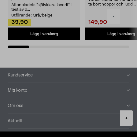
ta bort noppor och ludd.
Aftonbladets "självklara favorit” i
Noppborttagaren fräs...
test av d...
Utförande:
Grå/beige
-
39,90
149,90
Lägg i varukorg
Lägg i varukorg
Sidfot
Kundservice
Mitt konto
Om oss
Product
+
Aktuellt
quantity
Våra bolag