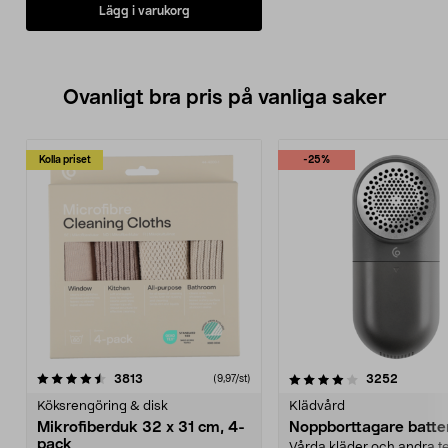
Lägg i varukorg
Ovanligt bra pris på vanliga saker
Kolla priset
-25%
4.0av 5 stjärnor
recensioner
4.5av 5 stjärnor
recensio
3813
3252
(9,97/st)
Köksrengöring & disk
Klädvård
Mikrofiberduk 32 x 31 cm, 4-
Noppborttagare batter
pack
Vårda kläder och andra tex