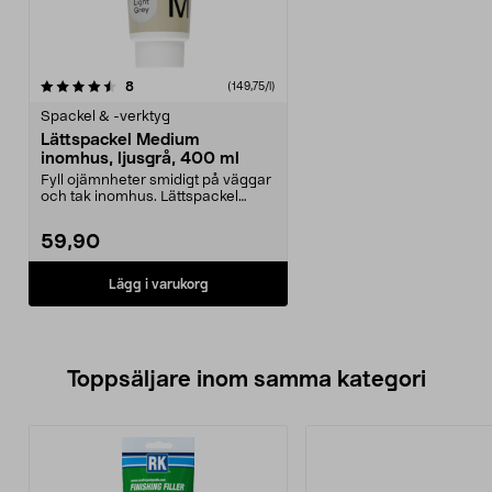
recensioner
8
(149,75/l)
Spackel & -verktyg
Lättspackel Medium
inomhus, ljusgrå, 400 ml
Fyll ojämnheter smidigt på väggar
och tak inomhus. Lättspackel
Medium – för enke...
59,90
Lägg i varukorg
Toppsäljare inom samma kategori