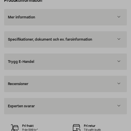
Produktinformation
Mer information
Specifikationer, dokument och ev. faroinformation
Trygg E-Handel
Recensioner
Experten svarar
Fri frakt
Fri retur
Från 599 kr*
Till valfri butik