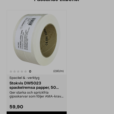
recensioner
0
(2,60/m)
Spackel & -verktyg
Stokvis DW5023
spackelremsa papper, 50
mm x 23 m
Ger starka och sprickfria
gipsskarvar som följer AMA-krav.
Stokvis DW5023 spacke...
59,90