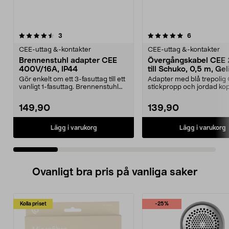
5.0 av 5 stjärnor
recensioner
4.5 av 5 stjärnor
recensioner
3
6
CEE-uttag &-kontakter
CEE-uttag &-kontakter
Brennenstuhl adapter CEE
Övergångskabel CEE
400V/16A, IP44
till Schuko, 0,5 m, Gel
Gör enkelt om ett 3-fasuttag till ett
Adapter med blå trepolig
vanligt 1-fasuttag. Brennenstuhl
stickpropp och jordad ko
övergångs...
med lock. Bra att ha...
149,90
139,90
Lägg i varukorg
Lägg i varukorg
Ovanligt bra pris på vanliga saker
Kolla priset
-25%