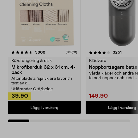
4.0av 5 stjärnor
recensioner
4.5av 5 stjärnor
recensio
3808
3251
(9,97/st)
Köksrengöring & disk
Klädvård
Mikrofiberduk 32 x 31 cm, 4-
Noppborttagare batter
pack
Vårda kläder och andra tex
ta bort noppor och ludd.
Aftonbladets "självklara favorit” i
Noppborttagaren fräs...
test av d...
Utförande:
Grå/beige
39,90
149,90
Lägg i varukorg
Lägg i varukorg