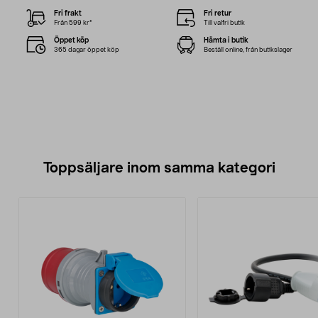
Fri frakt
Fri retur
Från 599 kr*
Till valfri butik
Öppet köp
Hämta i butik
365 dagar öppet köp
Beställ online, från butikslager
Toppsäljare inom samma kategori