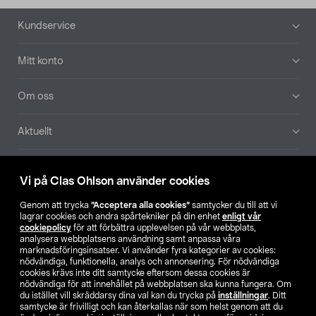
Sidfot
Kundservice
Mitt konto
Om oss
Aktuellt
Våra bolag
Vi på Clas Ohlson använder cookies
Hitta butik
Genom att trycka
”Acceptera alla cookies”
samtycker du till att vi
lagrar cookies och andra spårtekniker på din enhet
enligt vår
cookiepolicy
för att förbättra upplevelsen på vår webbplats,
SE
NO
FI
analysera webbplatsens användning samt anpassa våra
marknadsföringsinsatser. Vi använder fyra kategorier av cookies:
nödvändiga, funktionella, analys och annonsering. För nödvändiga
cookies krävs inte ditt samtycke eftersom dessa cookies är
nödvändiga för att innehållet på webbplatsen ska kunna fungera. Om
du istället vill skräddarsy dina val kan du trycka på
inställningar
. Ditt
samtycke är frivilligt och kan återkallas när som helst genom att du