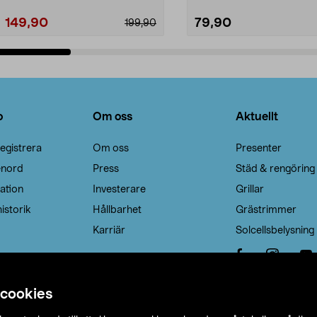
149,90
79,90
199,90
Lägg i varukorg
Lägg i varukorg
o
Om oss
Aktuellt
egistrera
Om oss
Presenter
enord
Press
Städ & rengöring
ation
Investerare
Grillar
istorik
Hållbarhet
Grästrimmer
Karriär
Solcellsbelysning
 cookies