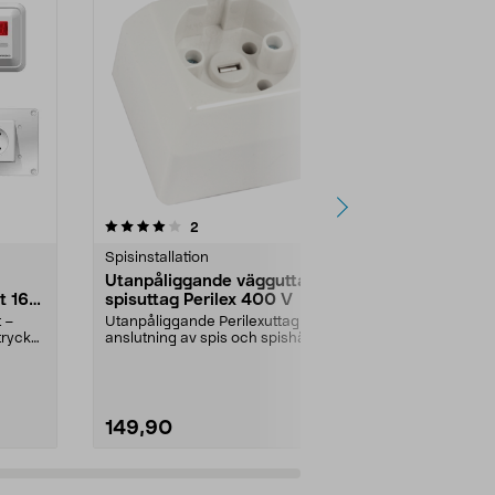
5.0 av 5 stjärnor
recensioner
5.0
2
1
Spisinstallation
Spisinstallati
Utanpåliggande vägguttag /
Gelia infäll
t 16
spisuttag Perilex 400 V
spisuttag P
t –
Utanpåliggande Perilexuttag – för
Perilexuttag f
tryck
anslutning av spis och spishäll.
för anslutning
Gelia spisutt...
Gelia sp...
149,90
169,90