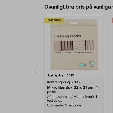
Ovanligt bra pris på vanliga
Kolla priset
5av 5 stjärnor
4.0av 5 stjärnor
recensioner
3813
Köksrengöring & disk
Mikrofiberduk 32 x 31 cm, 4-
pack
Aftonbladets "självklara favorit” i
test av d...
Utförande:
Grå/beige