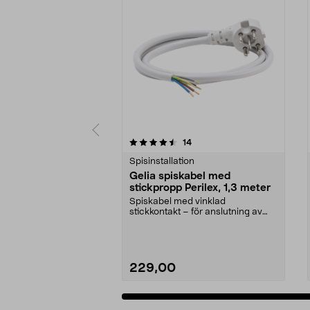
5 av 5 stjärnor
recensioner
14
0.0 av 5 stjärnor
Spisinstallation
Gelia spiskabel med
stickpropp Perilex, 1,3 meter
Spiskabel med vinklad
stickkontakt – för anslutning av
spis, spishäll och ugn. 1...
229,00