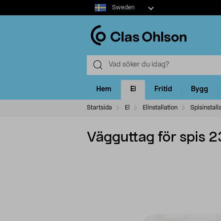
Select
Sweden
market
Hem
El
Fritid
Bygg
Startsida
El
Elinstallation
Spisinstall
Vägguttag för spis 