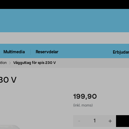
Multimedia
Reservdelar
Erbjuda
ation
Vägguttag för spis 230 V
230 V
199,90
(inkl. moms)
Product
quantity