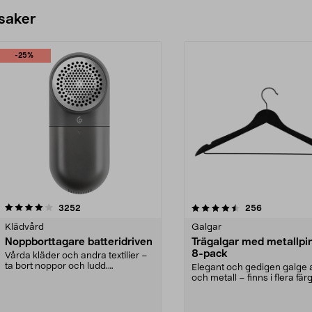
 saker
-25%
4.5av 5 stjärnor
recensioner
4.0av 5 stjärnor
recensioner
3252
256
Klädvård
Galgar
Noppborttagare batteridriven
Trägalgar med metallpi
8-pack
Vårda kläder och andra textilier –
ta bort noppor och ludd.
Elegant och gedigen galge a
Noppborttagaren fräs...
och metall – finns i flera färg
Galge med sv...