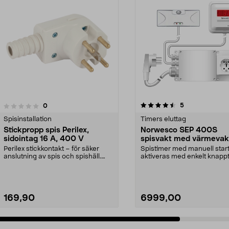
4.5 av 5 stjärnor
4.0 av 5 stjärnor
recensioner
5
recensioner
0
Spisinstallation
Timers eluttag
Stickpropp spis Perilex,
Norwesco SEP 400S
sidointag 16 A, 400 V
spisvakt med värmevak
A, 400 V
Perilex stickkontakt – för säker
Spistimer med manuell star
anslutning av spis och spishäll.
aktiveras med enkelt knapp
Spiskontakt Pe...
vid displayen. Nor...
169,90
6999,00