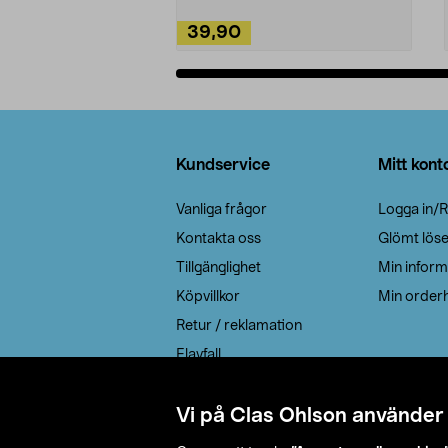
39,90
Lägg i varukorg
Sidfot
Kundservice
Mitt kont
Vanliga frågor
Logga in/R
Kontakta oss
Glömt lös
Tillgänglighet
Min inform
Köpvillkor
Min orderh
Retur / reklamation
Elavfall
Cookie policy
Leveransalternativ
Vi på Clas Ohlson använder