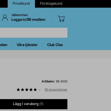
Privatkund
Företagskund
Välkommen
Logga in/Bli medlem
nden
Våra tjänster
Club Clas
Artikelnr:
36-3100
16
recensioner
Lägg i varukorg
(1)