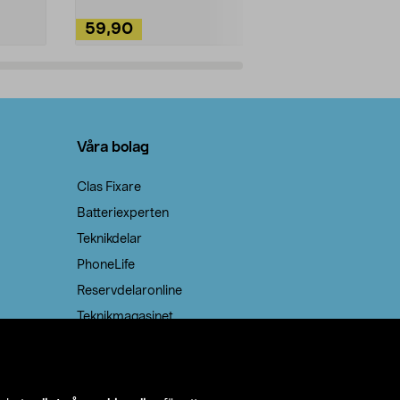
59,90
49,90
Lägg i varukorg
Lägg
Våra bolag
Clas Fixare
Batteriexperten
Teknikdelar
PhoneLife
Reservdelaronline
Teknikmagasinet