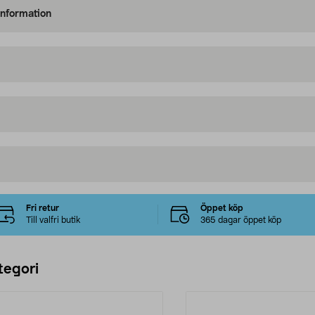
information
Fri retur
Öppet köp
Till valfri butik
365 dagar öppet köp
tegori