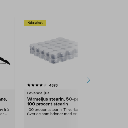
Kolla priset
Multibuy
4.5av 5 stjärnor
recensioner
4.5
4378
2
Levande ljus
Rengöringsm
nne,
Värmeljus stearin, 50-pack,
Bikarbonat
100 procent stearin
Ett allsidigt 
städning och 
v trä
100 procent stearin. Tillverkade i
ute. Städa med
er.
Sverige som brinner med en
vacker och sotfri ...