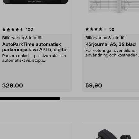
4.0 av 5 stjärnor
recensioner
4.5 av 5 stjärnor
recensioner
100
52
Bilförvaring & interiör
Bilförvaring & interiör
AutoParkTime automatisk
Körjournal A5, 32 blad
parkeringsskiva APT5, digital
För noteringar över bilens
användning och kostnader.
Parkera enkelt – p-skivan ställs in
Kolumner för datum, mätarst
automatiskt vid stopp.
AutoParkTime APT5 aut...
329,00
59,90