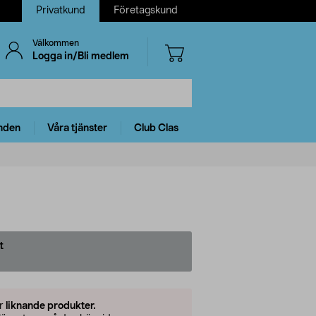
Privatkund
Företagskund
Välkommen
Logga in/Bli medlem
nden
Våra tjänster
Club Clas
t
er
liknande produkter.