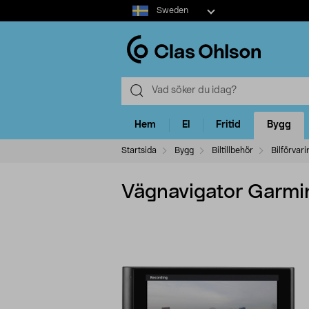
Select
Sweden
market
Hem
El
Fritid
Bygg
Startsida
Bygg
Biltillbehör
Bilförvari
Vägnavigator Garm