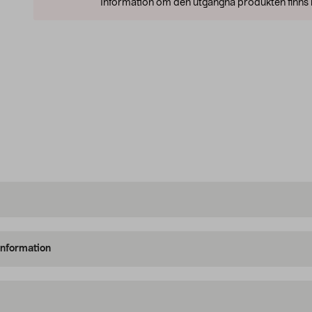
Information om den utgångna produkten finns l
information