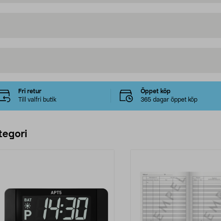
Fri retur
Öppet köp
Till valfri butik
365 dagar öppet köp
tegori