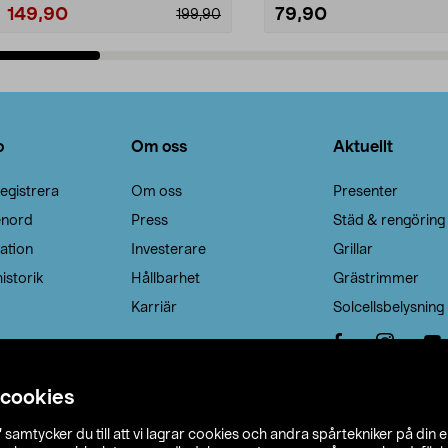
149,90
79,90
199,90
Lägg i varukorg
Lägg i varukorg
o
Om oss
Aktuellt
egistrera
Om oss
Presenter
enord
Press
Städ & rengöring
ation
Investerare
Grillar
istorik
Hållbarhet
Grästrimmer
Karriär
Solcellsbelysning
 cookies
”
samtycker du till att vi lagrar cookies och andra spårtekniker på din 