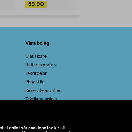
59,90
49,90
Lägg i varukorg
Lägg
Våra bolag
Clas Fixare
Batteriexperten
Teknikdelar
PhoneLife
Reservdelaronline
Teknikmagasinet
enhet
enligt vår cookiepolicy
för att