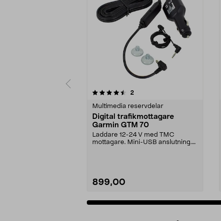
5av 5 stjärnor
5.0av 5 stjärnor
recensioner
2
Multimedia reservdelar
Digital trafikmottagare
Garmin GTM 70
Laddare 12-24 V med TMC
mottagare. Mini-USB anslutning.
Passar bl.a. följande Ga...
899,00
Se varianter