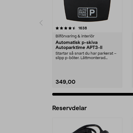
5 av 5 stjärnor
4.5 av 5 stjärnor
recensioner
1638
Bilförvaring & interiör
Automatisk p-skiva
Autoparktime APT3-II
Startar så snart du har parkerat –
slipp p-böter. Lättmonterad
automatisk p-skiv...
349,00
Reservdelar