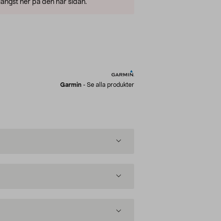
ängst ner på den här sidan.
Garmin
-
Se alla produkter