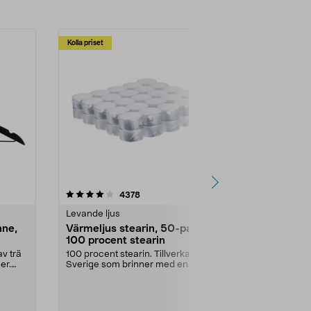
Kolla priset
Multibuy
4.5av 5 stjärnor
recensioner
4.5
4378
2
Levande ljus
Rengöringsm
nne,
Värmeljus stearin, 50-pack,
Bikarbonat
100 procent stearin
Ett allsidigt 
städning och 
v trä
100 procent stearin. Tillverkade i
ute. Städa med
er.
Sverige som brinner med en
vacker och sotfri ...