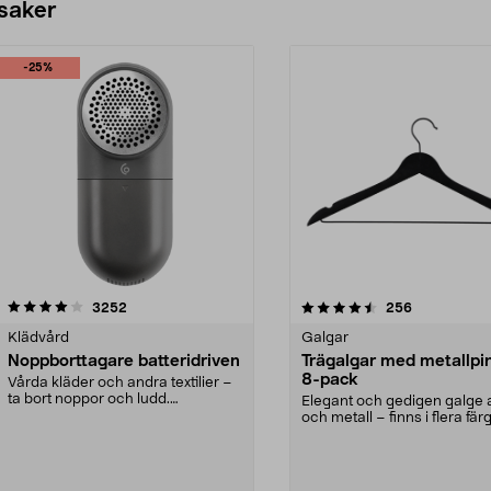
 saker
-25%
4.5av 5 stjärnor
recensioner
4.0av 5 stjärnor
recensioner
3252
256
Klädvård
Galgar
Noppborttagare batteridriven
Trägalgar med metallpi
8-pack
Vårda kläder och andra textilier –
ta bort noppor och ludd.
Elegant och gedigen galge a
Noppborttagaren fräs...
och metall – finns i flera färg
Galge med sv...