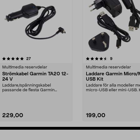
4.5av 5 stjärnor
recensioner
recensioner
27
9
0.0av 5 stjärnor
Multimedia reservdelar
Multimedia reservdelar
Strömkabel Garmin TA20 12-
Laddare Garmin Micro/M
24 V
USB Kit
Laddare/spänningskabel
Laddare för alla modeller 
passande de flesta Garmin
micro-USB eller mini-USB.
produkterna med mini-USB.
även användas för da...
229,00
199,00
Lägg i varukorg
Lägg i varukorg