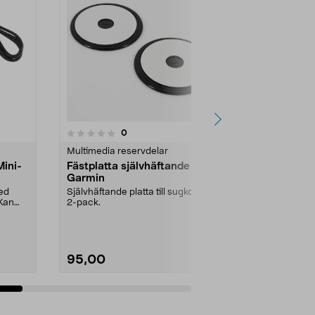
4.5av 5 stjärnor
5
recensioner
0
Multimedia reservdelar
Multimedia r
ini-
Fästplatta självhäftande
Fästplatta 
Garmin
Garmin
med
Självhäftande platta till sugkopp.
Självhäftande 
 Kan
2-pack.
instrumentpa
på plattan. 2-
95,00
149,90
Se varianter
Lägg