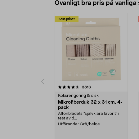
Ovanligt bra pris på vanliga
Kolla priset
5av 5 stjärnor
4.0av 5 stjärnor
recensioner
3813
Köksrengöring & disk
Mikrofiberduk 32 x 31 cm, 4-
pack
Aftonbladets "självklara favorit” i
test av d...
Utförande:
Grå/beige