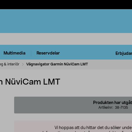
Multimedia
Reservdelar
Erbjuda
ng & interiör
Vägnavigator Garmin NüviCam LMT
in NüviCam LMT
Produkten har utgåt
Artikelnr:
38-7135
Vi hoppas att du hittar det du söker und