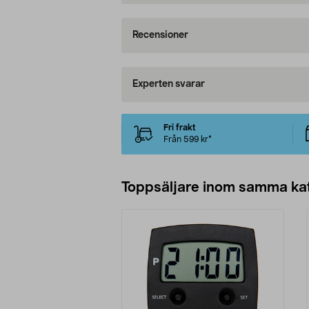
Recensioner
Experten svarar
Fri frakt
Från 599 kr*
Toppsäljare inom samma ka