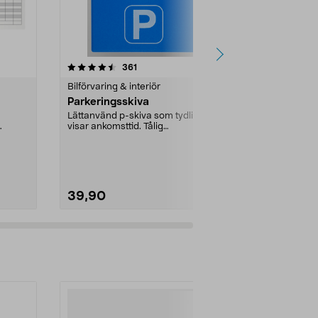
4.5 av 5 stjärnor
recensioner
4.0
361
7
Bilförvaring & interiör
Bilförvaring &
Parkeringsskiva
Lekbord för 
barn, 41,5 
Lättanvänd p-skiva som tydligt
visar ankomsttid. Tålig
Aktiverar bar
...
parkeringsskiva i plast –...
och mellis i b
resebricka so
39,90
149,00