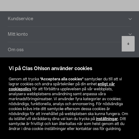
Sidfot
Kundservice
Mitt konto
Product
+
quantity
Om oss
Aktuellt
Vi på Clas Ohlson använder cookies
Genom att trycka
”Acceptera alla cookies”
samtycker du till att vi
Våra bolag
lagrar cookies och andra spårtekniker på din enhet
enligt vår
cookiepolicy
för att förbättra upplevelsen på vår webbplats,
analysera webbplatsens användning samt anpassa våra
Hitta butik
marknadsföringsinsatser. Vi använder fyra kategorier av cookies:
nödvändiga, funktionella, analys och annonsering. För nödvändiga
cookies krävs inte ditt samtycke eftersom dessa cookies är
SE
NO
FI
nödvändiga för att innehållet på webbplatsen ska kunna fungera. Om
du istället vill skräddarsy dina val kan du trycka på
inställningar
. Ditt
samtycke är frivilligt och kan återkallas när som helst genom att du
ändrar i dina cookie-inställningar eller kontaktar oss för guidning.