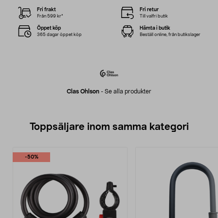
Fri frakt
Fri retur
Från 599 kr*
Till valfri butik
Öppet köp
Hämta i butik
365 dagar öppet köp
Beställ online, från butikslager
Clas Ohlson
-
Se alla produkter
Toppsäljare inom samma kategori
-50%