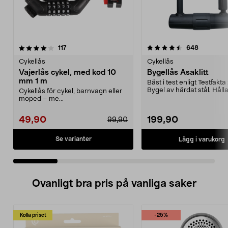
4.5 av 5 stjärnor
recensioner
4.5 av 5 stjärnor
recension
117
648
Cykellås
Cykellås
Vajerlås cykel, med kod 10
Bygellås Asaklitt
mm 1 m
Bäst i test enligt Testfakta
Bygel av härdat stål. Hålla
Cykellås för cykel, barnvagn eller
enkel rammo...
moped – me...
49,90
199,90
99,90
Se varianter
Lägg i varukorg
Ovanligt bra pris på vanliga saker
Kolla priset
-25%