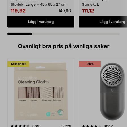
Storlek:
Large – 45 x 65 x 27 cm
Storlek:
L
119,92
111,12
149,90
Lägg i varukorg
Lägg i varukorg
Ovanligt bra pris på vanliga saker
Kolla priset
-25%
4.0av 5 stjärnor
recensioner
4.5av 5 stjärnor
recensio
3813
3252
(9,97/st)