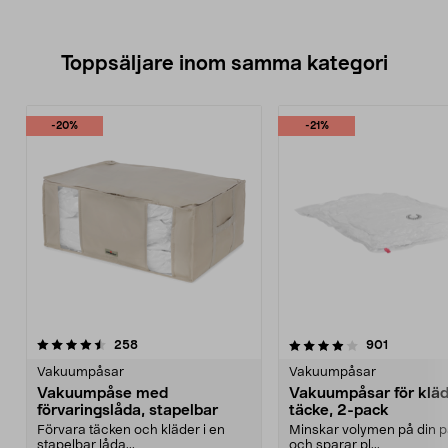
Toppsäljare inom samma kategori
-20%
-21%
4.0 av 5 stjärnor
recensioner
4.0 av 5 stjärnor
recension
258
901
Vakuumpåsar
Vakuumpåsar
Vakuumpåse med
Vakuumpåsar för kläd
förvaringslåda, stapelbar
täcke, 2-pack
Förvara täcken och kläder i en
Minskar volymen på din 
stapelbar låda...
och sparar pl...