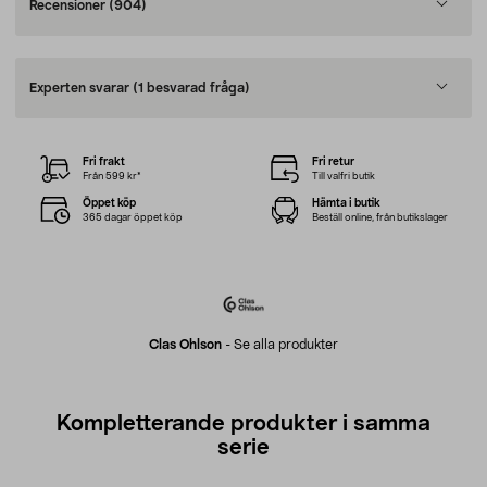
Recensioner
(904)
Experten svarar
(1 besvarad fråga)
Fri frakt
Fri retur
Från 599 kr*
Till valfri butik
Öppet köp
Hämta i butik
365 dagar öppet köp
Beställ online, från butikslager
Clas Ohlson
-
Se alla produkter
Kompletterande produkter i samma
serie