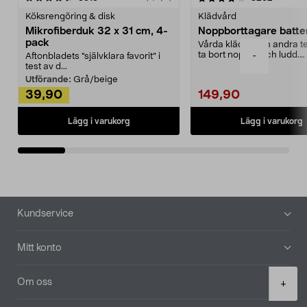
Köksrengöring & disk
Klädvård
Mikrofiberduk 32 x 31 cm, 4-
Noppborttagare batter
pack
Vårda kläder och andra tex
ta bort noppor och ludd.
-
Aftonbladets "självklara favorit” i
Noppborttagaren fräs...
test av d...
Utförande:
Grå/beige
39,90
149,90
Lägg i varukorg
Lägg i varukorg
Sidfot
Kundservice
Mitt konto
Product
Om oss
+
quantity