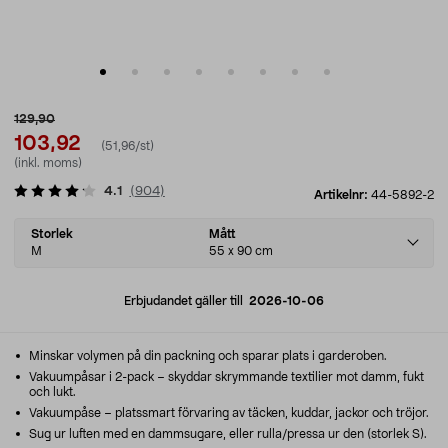
129,90
103,92
(51,96/st)
(inkl. moms)
4.1
(
904
)
Artikelnr:
44-5892-2
Select
Storlek
Mått
variant
M
55 x 90 cm
Erbjudandet gäller till
2026-10-06
Minskar volymen på din packning och sparar plats i garderoben.
Vakuumpåsar i 2-pack – skyddar skrymmande textilier mot damm, fukt
och lukt.
Vakuumpåse – platssmart förvaring av täcken, kuddar, jackor och tröjor.
Sug ur luften med en dammsugare, eller rulla/pressa ur den (storlek S).