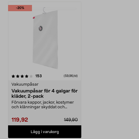
-20%
recensioner
153
(59,96/st)
Vakuumpåsar
Vakuumpåsar för 4 galgar för
kläder, 2-pack
Förvara kappor, jackor, kostymer
och klänningar skyddat och
platssparande. Vakuu...
119,92
149,90
Lägg i varukorg