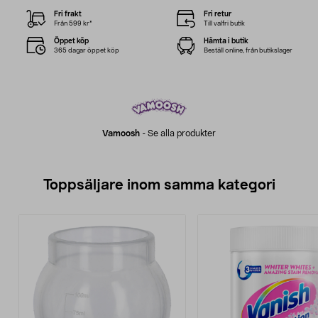
Fri frakt
Fri retur
Från 599 kr*
Till valfri butik
Öppet köp
Hämta i butik
365 dagar öppet köp
Beställ online, från butikslager
Vamoosh
-
Se alla produkter
Toppsäljare inom samma kategori