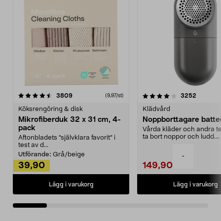
4.0av 5 stjärnor
recensioner
4.5av 5 stjärnor
recensio
3809
3252
(9,97/st)
Köksrengöring & disk
Klädvård
Mikrofiberduk 32 x 31 cm, 4-
Noppborttagare batter
pack
Vårda kläder och andra tex
ta bort noppor och ludd.
Aftonbladets "självklara favorit” i
Noppborttagaren fräs...
test av d...
Utförande:
Grå/beige
-
39,90
149,90
Lägg i varukorg
Lägg i varukorg