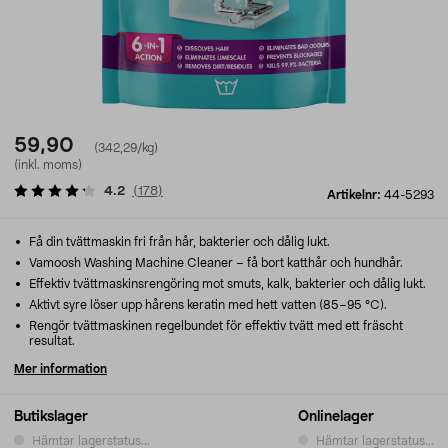
59,90
(342,29/kg)
(inkl. moms)
4.2
(
178
)
Artikelnr:
44-5293
Få din tvättmaskin fri från hår, bakterier och dålig lukt.
Vamoosh Washing Machine Cleaner – få bort katthår och hundhår.
Effektiv tvättmaskinsrengöring mot smuts, kalk, bakterier och dålig lukt.
Aktivt syre löser upp hårens keratin med hett vatten (85–95 °C).
Rengör tvättmaskinen regelbundet för effektiv tvätt med ett fräscht
resultat.
Mer information
Butikslager
Onlinelager
Hämtar lagerstatus...
Hämtar lagerstatus...