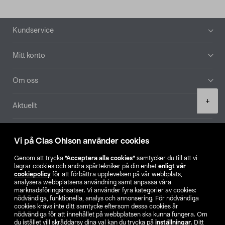
Sidfot
Kundservice
Mitt konto
Om oss
Product
+
Aktuellt
quantity
Våra bolag
Vi på Clas Ohlson använder cookies
Hitta butik
Genom att trycka
”Acceptera alla cookies”
samtycker du till att vi
lagrar cookies och andra spårtekniker på din enhet
enligt vår
cookiepolicy
för att förbättra upplevelsen på vår webbplats,
SE
NO
FI
analysera webbplatsens användning samt anpassa våra
marknadsföringsinsatser. Vi använder fyra kategorier av cookies:
nödvändiga, funktionella, analys och annonsering. För nödvändiga
cookies krävs inte ditt samtycke eftersom dessa cookies är
nödvändiga för att innehållet på webbplatsen ska kunna fungera. Om
du istället vill skräddarsy dina val kan du trycka på
inställningar
. Ditt