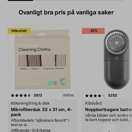
Ovanligt bra pris på vanliga saker
Kolla priset
-25%
4.0av 5 stjärnor
recensioner
4.5av 5 stjärnor
recensio
3813
3252
(9,97/st)
Köksrengöring & disk
Klädvård
Mikrofiberduk 32 x 31 cm, 4-
Noppborttagare batter
pack
Vårda kläder och andra tex
ta bort noppor och ludd.
Aftonbladets "självklara favorit” i
Noppborttagaren fräs...
test av d...
Utförande:
Grå/beige
-