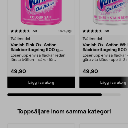
4.5av 5 stjärnor
recensioner
recensione
53
68
(99,80/kg)
Tvättmedel
Tvättmedel
Vanish Pink Oxi Action
Vanish Oxi Action Whi
fläckborttagning 500 g,
fläckborttagning 500 
pulver
pulver
Löser upp envisa fläckar redan
Löser upp envisa fläckar 
första tvätten – säker för
göra vita kläder upp till 3
kulörtvätt. Effektiv f...
vitare. Vanis...
49,90
49,90
Lägg i varukorg
Lägg i varukorg
Toppsäljare inom samma kategori