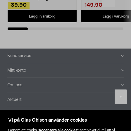
39,90
149,90
Lägg i varukorg
Lägg i varukorg
Sidfot
Kundservice
Mitt konto
Om oss
Product
+
Aktuellt
quantity
Våra bolag
Vi på Clas Ohlson använder cookies
Hitta butik
Genom att trycka
”Acceptera alla cookies”
samtycker du till att vi