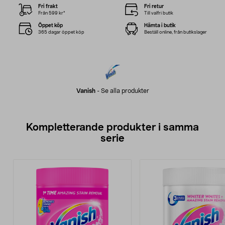
Fri frakt
Fri retur
Från 599 kr*
Till valfri butik
Öppet köp
Hämta i butik
365 dagar öppet köp
Beställ online, från butikslager
Vanish
-
Se alla produkter
Kompletterande produkter i samma
serie