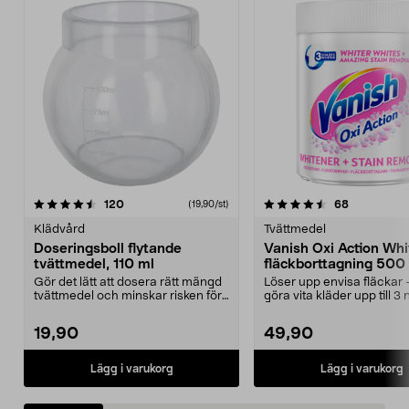
4.5 av 5 stjärnor
recensioner
4.5 av 5 stjärnor
recensione
120
68
(19,90/st)
Klädvård
Tvättmedel
Doseringsboll flytande
Vanish Oxi Action Whi
tvättmedel, 110 ml
fläckborttagning 500 
pulver
Gör det lätt att dosera rätt mängd
Löser upp envisa fläckar 
tvättmedel och minskar risken för
göra vita kläder upp till 3
spill. Dose...
vitare. Vanis...
19,90
49,90
Lägg i varukorg
Lägg i varukorg