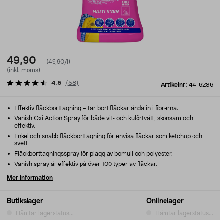
49,90
(49,90/l)
(inkl. moms)
4.5
(
58
)
Artikelnr:
44-6286
Effektiv fläckborttagning – tar bort fläckar ända in i fibrerna.
Vanish Oxi Action Spray för både vit- och kulörtvätt, skonsam och
effektiv.
Enkel och snabb fläckborttagning för envisa fläckar som ketchup och
svett.
Fläckborttagningsspray för plagg av bomull och polyester.
Vanish spray är effektiv på över 100 typer av fläckar.
Mer information
Butikslager
Onlinelager
Hämtar lagerstatus...
Hämtar lagerstatus...