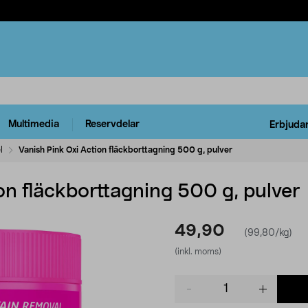
Multimedia
Reservdelar
Erbjuda
l
Vanish Pink Oxi Action fläckborttagning 500 g, pulver
on fläckborttagning 500 g, pulver
49,90
(99,80/kg)
(inkl. moms)
Product
quantity