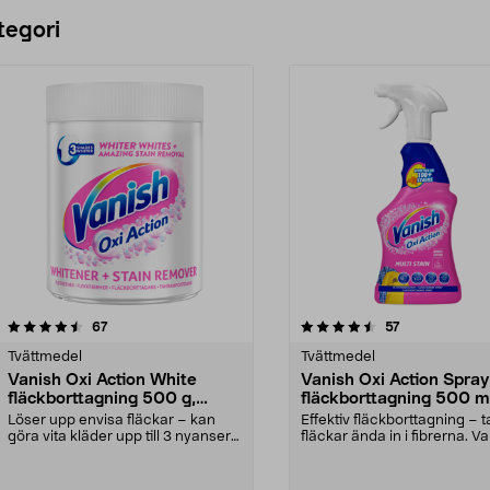
Lägg i varukorg
tegori
4.5 av 5 stjärnor
recensioner
4.5 av 5 stjärnor
recensioner
67
57
Tvättmedel
Tvättmedel
Vanish Oxi Action White
Vanish Oxi Action Spray
fläckborttagning 500 g,
fläckborttagning 500 m
pulver
Löser upp envisa fläckar – kan
Effektiv fläckborttagning – t
göra vita kläder upp till 3 nyanser
fläckar ända in i fibrerna. V
vitare. Vanis...
Oxi Acti...