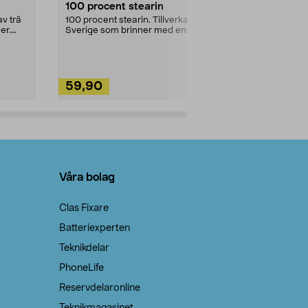
100 procent stearin
Ett allsidigt 
städning och 
v trä
100 procent stearin. Tillverkade i
ute. Städa med
er.
Sverige som brinner med en
vacker och sotfri ...
59,90
49,90
Lägg i varukorg
Lägg
Våra bolag
Clas Fixare
Batteriexperten
Teknikdelar
PhoneLife
Reservdelaronline
Teknikmagasinet