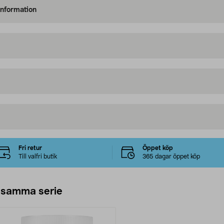
information
Fri retur
Öppet köp
Till valfri butik
365 dagar öppet köp
 samma serie