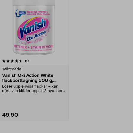
recensioner
67
Tvättmedel
Vanish Oxi Action White
fläckborttagning 500 g,
pulver
Löser upp envisa fläckar – kan
göra vita kläder upp till 3 nyanser
vitare. Vanis...
49,90