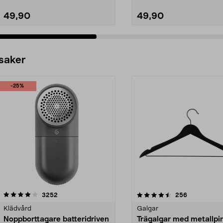
49,90
49,90
 saker
-25%
4.5av 5 stjärnor
recensioner
4.0av 5 stjärnor
recensioner
3252
256
Klädvård
Galgar
Noppborttagare batteridriven
Trägalgar med metallpi