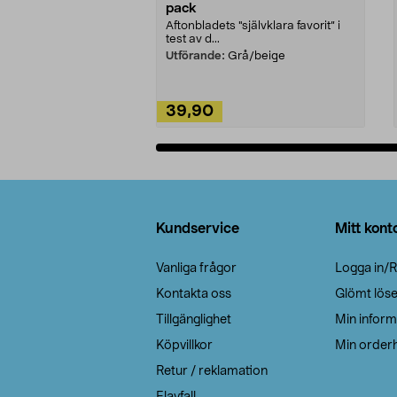
pack
Aftonbladets "självklara favorit” i
test av d...
Utförande:
Grå/beige
39,90
Lägg i varukorg
Sidfot
Kundservice
Mitt kont
Vanliga frågor
Logga in/R
Kontakta oss
Glömt lös
Tillgänglighet
Min inform
Köpvillkor
Min orderh
Retur / reklamation
Elavfall