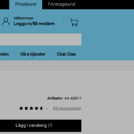
Privatkund
Företagskund
Välkommen
Logga in/Bli medlem
nden
Våra tjänster
Club Clas
Artikelnr:
44-6287-1
53
recensioner
Lägg i varukorg
(1)