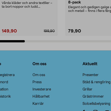
8-pack
Vårda kläder och andra textilier –
ta bort noppor och ludd.
Elegant och gedigen galge a
Noppborttagaren fräs...
och metall – finns i flera färg
Galge med sv...
149,90
79,90
199,90
Lägg i varukorg
Lägg i varukorg
o
Om oss
Aktuellt
egistrera
Om oss
Presenter
enord
Press
Städ & rengöring
ation
Investerare
Grillar
istorik
Hållbarhet
Grästrimmer
Karriär
Solcellsbelysning