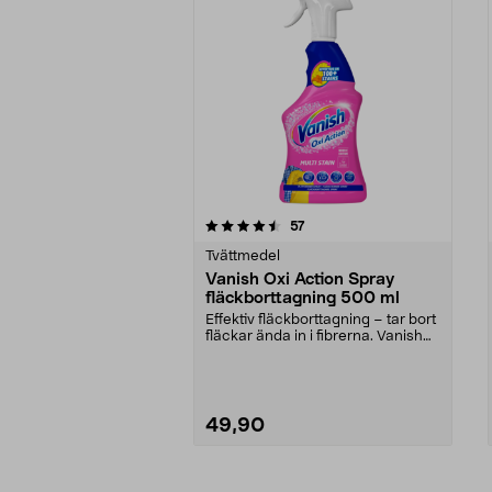
5av 5 stjärnor
4.5av 5 stjärnor
recensioner
57
Tvättmedel
Vanish Oxi Action Spray
fläckborttagning 500 ml
Effektiv fläckborttagning – tar bort
fläckar ända in i fibrerna. Vanish
Oxi Acti...
49,90