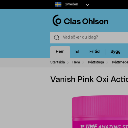
Select
Sweden
market
Hem
El
Fritid
Bygg
Startsida
Hem
Tvättstuga
Tvättmede
Vanish Pink Oxi Acti