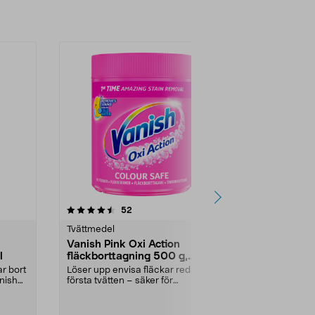
4.5 av 5 stjärnor
recensioner
4.5
52
Tvättmedel
Tvättmedel
Vanish Pink Oxi Action
Nikwax Tec
l
fläckborttagning 500 g,
TX.Direct t
pulver
impregneri
ar bort
Löser upp envisa fläckar redan
Rengör och i
anish
första tvätten – säker för
vattentäta klä
kulörtvätt. Effektiv f...
dubbelpack. N