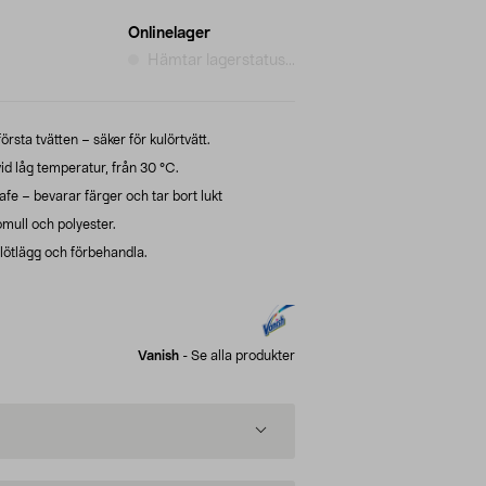
Onlinelager
Hämtar lagerstatus...
rsta tvätten – säker för kulörtvätt.
id låg temperatur, från 30 °C.
fe – bevarar färger och tar bort lukt
mull och polyester.
lötlägg och förbehandla.
Vanish
-
Se alla produkter