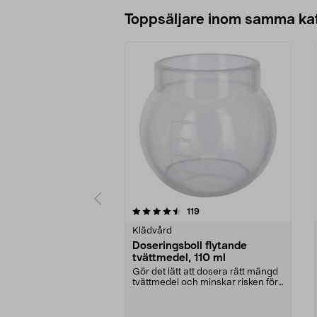
Lägg i varukorg
Toppsäljare inom samma ka
5 av 5 stjärnor
4.5 av 5 stjärnor
recensioner
119
Klädvård
Doseringsboll flytande
tvättmedel, 110 ml
Gör det lätt att dosera rätt mängd
tvättmedel och minskar risken för
spill. Dose...