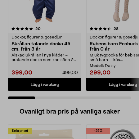
4.5 av 5 stjärnor
recensioner
3.0 av 5 stjärnor
recensione
20
28
Dockor, figurer & gosedjur
Dockor, figurer & gosedju
Skrållan talande docka 45
Rubens barn Ecobuds
cm, från 3 år
från 0 år
Älskad Skrållan i nya kläder –
Mjuk tygdocka för bebisa
pratande docka som kan säga 24
små barn – trös...
meningar. Skrållan...
Modell:
Daisy
399,00
299,00
499,00
Lägg i varukorg
Lägg i varukorg
Ovanligt bra pris på vanliga saker
Kolla priset
-25%