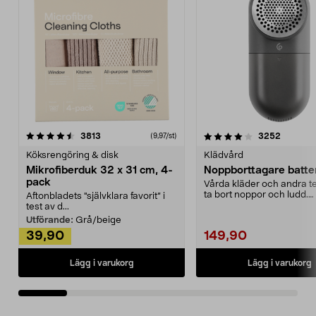
4.0av 5 stjärnor
recensioner
4.5av 5 stjärnor
recensio
3813
3252
(9,97/st)
Köksrengöring & disk
Klädvård
Mikrofiberduk 32 x 31 cm, 4-
Noppborttagare batter
pack
Vårda kläder och andra tex
ta bort noppor och ludd.
Aftonbladets "självklara favorit” i
Noppborttagaren fräs...
test av d...
Utförande:
Grå/beige
39,90
149,90
Lägg i varukorg
Lägg i varukorg