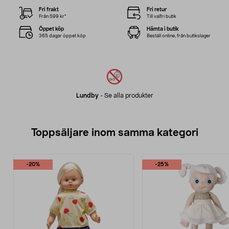
Fri frakt
Fri retur
Från 599 kr*
Till valfri butik
Öppet köp
Hämta i butik
365 dagar öppet köp
Beställ online, från butikslager
Lundby
-
Se alla produkter
Toppsäljare inom samma kategori
-20%
-25%