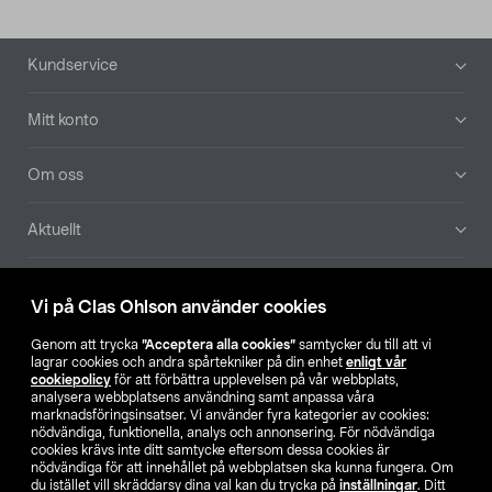
Sidfot
Kundservice
Mitt konto
Om oss
Aktuellt
Våra bolag
Vi på Clas Ohlson använder cookies
Hitta butik
Genom att trycka
”Acceptera alla cookies”
samtycker du till att vi
lagrar cookies och andra spårtekniker på din enhet
enligt vår
cookiepolicy
för att förbättra upplevelsen på vår webbplats,
SE
NO
FI
analysera webbplatsens användning samt anpassa våra
marknadsföringsinsatser. Vi använder fyra kategorier av cookies:
nödvändiga, funktionella, analys och annonsering. För nödvändiga
cookies krävs inte ditt samtycke eftersom dessa cookies är
nödvändiga för att innehållet på webbplatsen ska kunna fungera. Om
du istället vill skräddarsy dina val kan du trycka på
inställningar
. Ditt