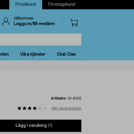
Privatkund
Företagskund
Välkommen
Logga in/Bli medlem
nden
Våra tjänster
Club Clas
Artikelnr:
31-8102
140
recensioner
Lägg i varukorg
(1)