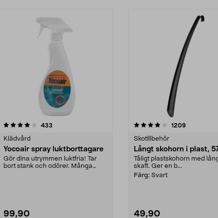
4.0 av 5 stjärnor
recensioner
4.5 av 5 stjärnor
recensione
433
1209
Klädvård
Skotillbehör
Yocoair spray luktborttagare
Långt skohorn i plast, 
Gör dina utrymmen luktfria! Tar
Tåligt plastskohorn med lån
bort stank och odörer. Många
skaft. Ger en b...
olika användningsom...
Färg:
Svart
99,90
49,90