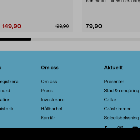
Noppborttagaren fräs...
och metall – finns i flera färg
Galge med sv...
149,90
79,90
199,90
Lägg i varukorg
Lägg i varukorg
o
Om oss
Aktuellt
egistrera
Om oss
Presenter
enord
Press
Städ & rengöring
ation
Investerare
Grillar
istorik
Hållbarhet
Grästrimmer
Karriär
Solcellsbelysning