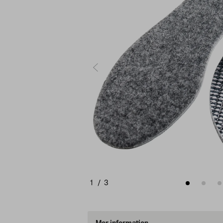
1
/
3