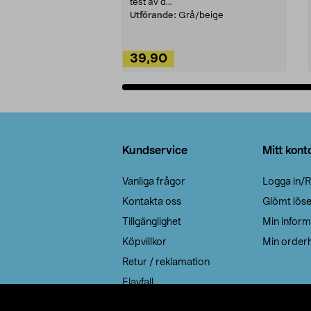
test av d...
Utförande:
Grå/beige
39,90
Lägg i varukorg
Sidfot
Kundservice
Mitt kont
Vanliga frågor
Logga in/R
Kontakta oss
Glömt lös
Tillgänglighet
Min inform
Köpvillkor
Min orderh
Retur / reklamation
Elavfall
Cookie policy