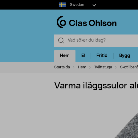
Select
Sweden
market
Hem
El
Fritid
Bygg
Startsida
Hem
Tvättstuga
Skotillbeh
Varma iläggssulor alu