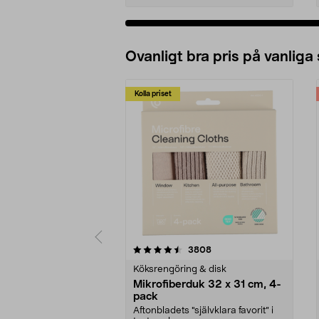
Ovanligt bra pris på vanliga
Kolla priset
5av 5 stjärnor
4.0av 5 stjärnor
recensioner
3808
Köksrengöring & disk
Mikrofiberduk 32 x 31 cm, 4-
pack
Aftonbladets "självklara favorit” i