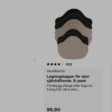
0 av 5 stjärnor
4.0 av 5 stjärnor
recensioner
833
Skotillbehör
Lagningslappar för skor
självhäftande, 8-pack
Förebygg slitage eller laga en
trasig häl i dina skor.
Lagningslappar som förstä...
99,90