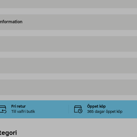
information
Fri retur
Öppet köp
Till valfri butik
365 dagar öppet köp
tegori