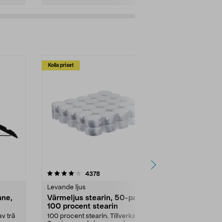
Kolla priset
Multibuy
4.5av 5 stjärnor
recensioner
4.5
4378
2
Levande ljus
Rengöringsm
nne,
Värmeljus stearin, 50-pack,
Bikarbonat
100 procent stearin
Ett allsidigt 
städning och 
v trä
100 procent stearin. Tillverkade i