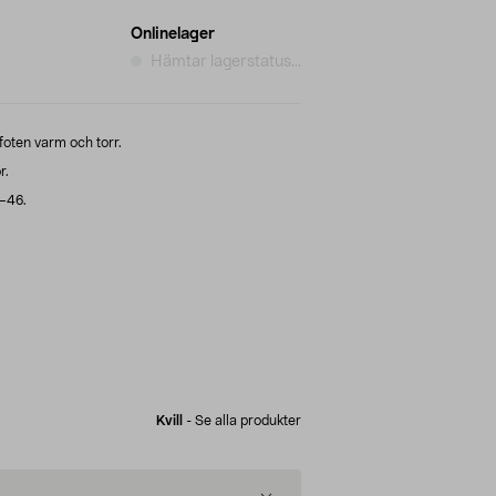
Onlinelager
Hämtar lagerstatus...
 foten varm och torr.
r.
6–46.
Kvill
-
Se alla produkter