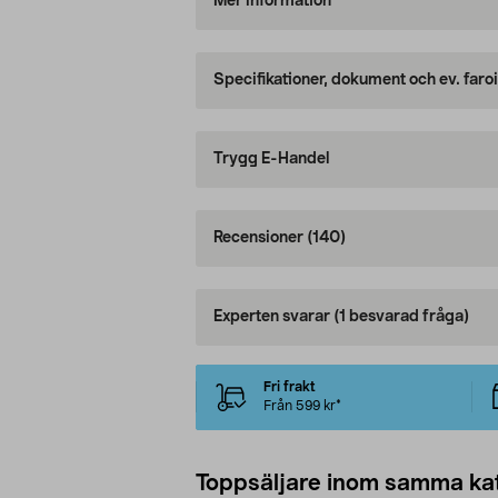
Mer information
Specifikationer, dokument och ev. faro
Trygg E-Handel
Recensioner
(140)
Experten svarar
(1 besvarad fråga)
Fri frakt
Från 599 kr*
Toppsäljare inom samma ka