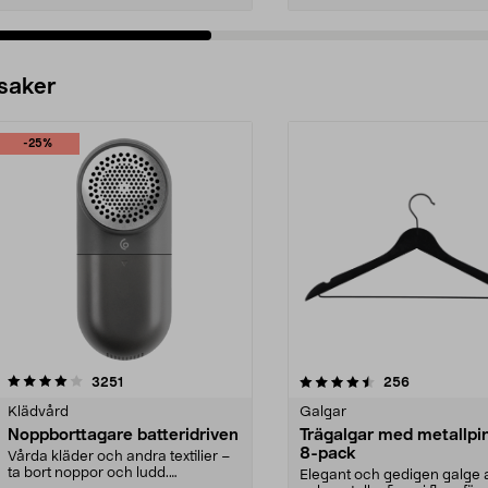
 saker
-25%
4.5av 5 stjärnor
recensioner
4.0av 5 stjärnor
recensioner
3251
256
Klädvård
Galgar
Noppborttagare batteridriven
Trägalgar med metallpi
8-pack
Vårda kläder och andra textilier –
ta bort noppor och ludd.
Elegant och gedigen galge a