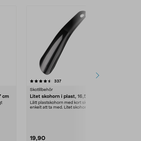
r
4.0 av 5 stjärnor
recensioner
4.5
337
1
Skotillbehör
Skotillbehör
57 cm
Litet skohorn i plast, 16,5 cm
Cederträ sk
gt
Lätt plastskohorn med kort skaft –
Håll dina skor
enkelt att ta med. Litet skohorn i
med cederträ 
plast – få...
absorberar ...
19,90
39,90