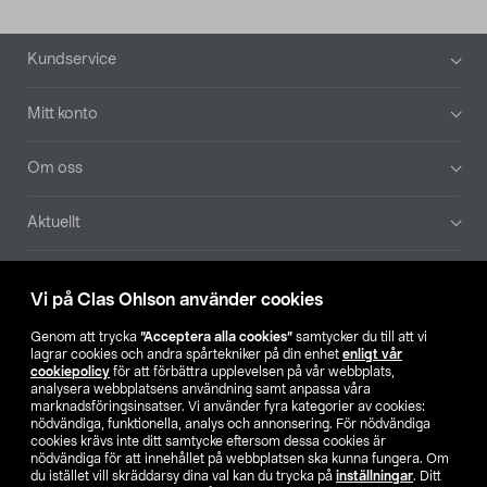
Sidfot
Kundservice
Mitt konto
Om oss
Aktuellt
Våra bolag
Vi på Clas Ohlson använder cookies
Hitta butik
Genom att trycka
”Acceptera alla cookies”
samtycker du till att vi
lagrar cookies och andra spårtekniker på din enhet
enligt vår
cookiepolicy
för att förbättra upplevelsen på vår webbplats,
SE
NO
FI
analysera webbplatsens användning samt anpassa våra
marknadsföringsinsatser. Vi använder fyra kategorier av cookies:
nödvändiga, funktionella, analys och annonsering. För nödvändiga
cookies krävs inte ditt samtycke eftersom dessa cookies är
nödvändiga för att innehållet på webbplatsen ska kunna fungera. Om
du istället vill skräddarsy dina val kan du trycka på
inställningar
. Ditt