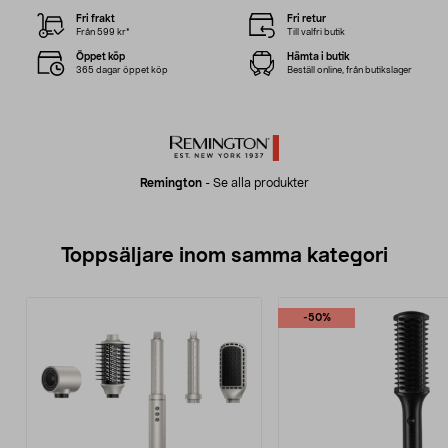
Fri frakt
Fri retur
Från 599 kr*
Till valfri butik
Öppet köp
Hämta i butik
365 dagar öppet köp
Beställ online, från butikslager
Remington
-
Se alla produkter
Toppsäljare inom samma kategori
-50%