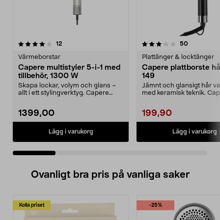
3.5 av 5 stjärnor
recensioner
recensione
12
50
0.0 av 5 stjärnor
Värmeborstar
Plattänger & locktänger
Capere multistyler 5-i-1 med
Capere plattborste hår
tillbehör, 1300 W
149
Skapa lockar, volym och glans –
Jämnt och glansigt hår va
allt i ett stylingverktyg. Capere
med keramisk teknik. Ca
multistyler me...
plattborste – enkel...
1399,00
199,90
Lägg i varukorg
Lägg i varukorg
Ovanligt bra pris på vanliga saker
Kolla priset
-25%