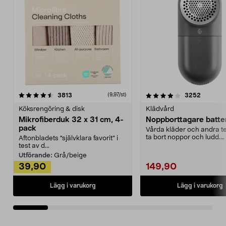
4.0av 5 stjärnor
recensioner
4.5av 5 stjärnor
recensio
3813
3252
(9,97/st)
Köksrengöring & disk
Klädvård
Mikrofiberduk 32 x 31 cm, 4-
Noppborttagare batter
pack
Vårda kläder och andra tex
ta bort noppor och ludd.
Aftonbladets "självklara favorit” i
Noppborttagaren fräs...
test av d...
Utförande:
Grå/beige
39,90
149,90
Lägg i varukorg
Lägg i varukorg