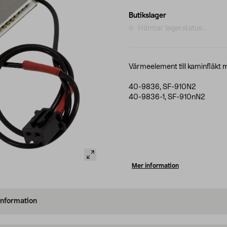
Butikslager
Hämtar lagerstatus...
Värmeelement till kaminfläkt 
40-9836, SF-910N2
40-9836-1, SF-910nN2
Mer information
information