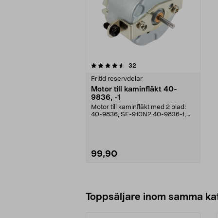
5av 5 stjärnor
recensioner
32
Fritid reservdelar
Motor till kaminfläkt 40-
9836, -1
Motor till kaminfläkt med 2 blad:
40-9836, SF-910N2 40-9836-1,
SF-910nN2.
99,90
Lägg i varukorg
Toppsäljare inom samma ka