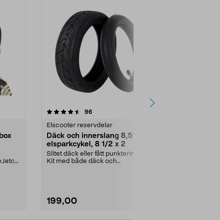
4.0 av 5 stjärnor
recensioner
4.5
96
3
Elscooter reservdelar
Fritid reservd
lbox
Däck och innerslang 8,5" till
Hjulkit Hus
elsparkcykel, 8 1/2 x 2
Automower
R4/305/31
Slitet däck eller fått punktering?.
Komplett hjulk
eJetco
Kit med både däck och
hjul med fäste
innerslang. Luftdäck -...
robotgräsklipp
199,00
529,00