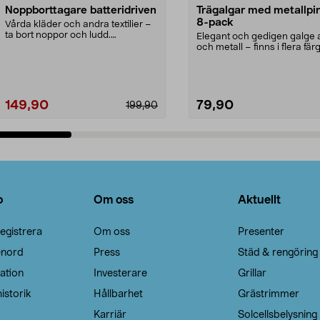
Noppborttagare batteridriven
Trägalgar med metallpi
8-pack
Vårda kläder och andra textilier –
ta bort noppor och ludd.
Elegant och gedigen galge a
Noppborttagaren fräs...
och metall – finns i flera färg
Galge med sv...
149,90
79,90
199,90
Lägg i varukorg
Lägg i varukorg
o
Om oss
Aktuellt
egistrera
Om oss
Presenter
enord
Press
Städ & rengöring
ation
Investerare
Grillar
istorik
Hållbarhet
Grästrimmer
Karriär
Solcellsbelysning