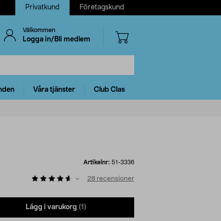
Privatkund
Företagskund
Välkommen
Logga in/Bli medlem
nden
Våra tjänster
Club Clas
Artikelnr:
51-3336
28
recensioner
Lägg i varukorg
(1)