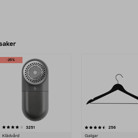
 saker
-25%
4.5av 5 stjärnor
recensioner
4.0av 5 stjärnor
recensioner
3251
256
Klädvård
Galgar