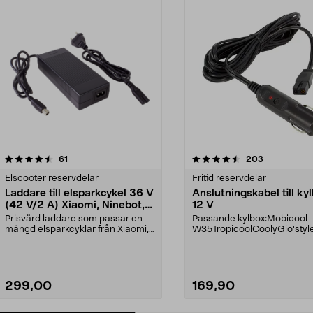
4.5 av 5 stjärnor
recensioner
4.5 av 5 stjärnor
recensioner
61
203
Elscooter reservdelar
Fritid reservdelar
Laddare till elsparkcykel 36 V
Anslutningskabel till ky
(42 V/2 A) Xiaomi, Ninebot,
12 V
E-Way m.fl.
Prisvärd laddare som passar en
Passande kylbox:Mobicool
mängd elsparkcyklar från Xiaomi,
W35TropicoolCoolyGio'styl
Ninebot och E-Wa...
olSelapDiaviam.fl. Model...
299,00
169,90