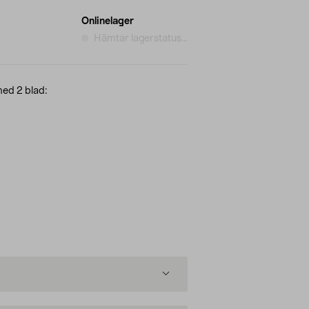
Onlinelager
Hämtar lagerstatus...
med 2 blad: