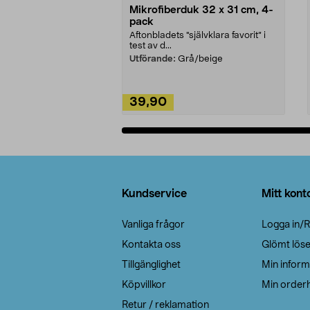
Mikrofiberduk 32 x 31 cm, 4-
pack
Aftonbladets "självklara favorit” i
test av d...
Utförande:
Grå/beige
39,90
Lägg i varukorg
Sidfot
Kundservice
Mitt kont
Vanliga frågor
Logga in/R
Kontakta oss
Glömt lös
Tillgänglighet
Min inform
Köpvillkor
Min orderh
Retur / reklamation