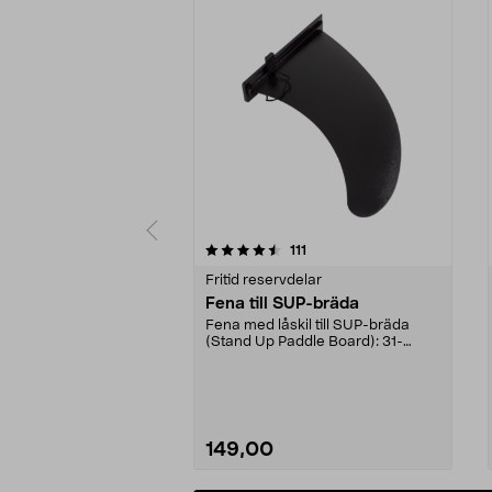
5 av 5 stjärnor
4.5 av 5 stjärnor
recensioner
111
Fritid reservdelar
Fena till SUP-bräda
Fena med låskil till SUP-bräda
(Stand Up Paddle Board): 31-
974331-2059, E11 Pass...
149,00