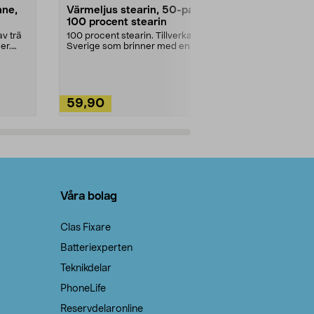
nne,
Värmeljus stearin, 50-pack,
Bikarbonat
100 procent stearin
Ett allsidigt 
städning och 
v trä
100 procent stearin. Tillverkade i
ute. Städa med
er.
Sverige som brinner med en
vacker och sotfri ...
59,90
49,90
Lägg i varukorg
Lägg
Våra bolag
Clas Fixare
Batteriexperten
Teknikdelar
PhoneLife
Reservdelaronline