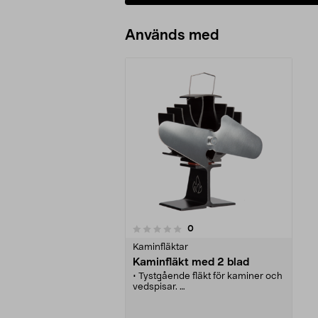
Används med
recensioner
0
0 av 5 stjärnor
Kaminfläktar
Kaminfläkt med 2 blad
• Tystgående fläkt för kaminer och
vedspisar.
• Kaminfläkt – minska ved- och
bränsleförbrukningen och värm