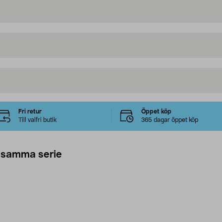
Fri retur
Öppet köp
Till valfri butik
365 dagar öppet köp
 samma serie