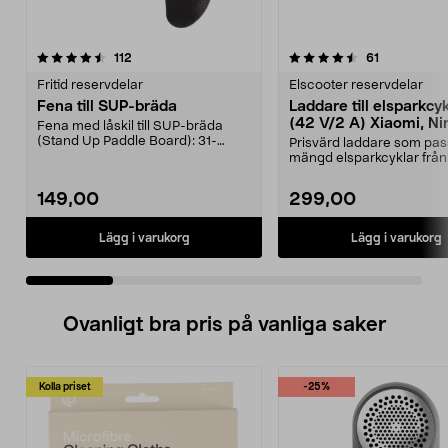
4.5 av 5 stjärnor
recensioner
4.5 av 5 stjärnor
recensioner
112
61
Fritid reservdelar
Elscooter reservdelar
Fena till SUP-bräda
Laddare till elsparkcy
(42 V/2 A) Xiaomi, Ni
Fena med låskil till SUP-bräda
E-Way m.fl.
(Stand Up Paddle Board): 31-
Prisvärd laddare som pas
974331-2059, E11 Pass...
mängd elsparkcyklar från
Ninebot och E-Wa...
149,00
299,00
Lägg i varukorg
Lägg i varukorg
Ovanligt bra pris på vanliga saker
Kolla priset
-25%