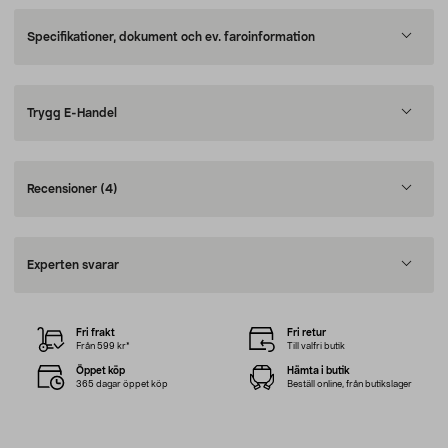
Specifikationer, dokument och ev. faroinformation
Trygg E-Handel
Recensioner
(4)
Experten svarar
Fri frakt
Fri retur
Från 599 kr*
Till valfri butik
Öppet köp
Hämta i butik
365 dagar öppet köp
Beställ online, från butikslager