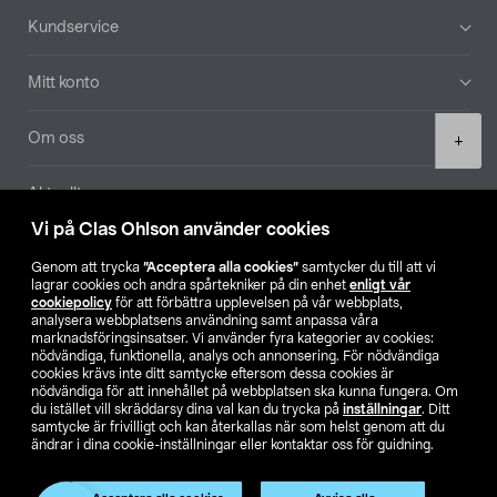
Sidfot
Kundservice
Mitt konto
Product
Om oss
+
quantity
Aktuellt
Vi på Clas Ohlson använder cookies
Våra bolag
Genom att trycka
”Acceptera alla cookies”
samtycker du till att vi
lagrar cookies och andra spårtekniker på din enhet
enligt vår
Hitta butik
cookiepolicy
för att förbättra upplevelsen på vår webbplats,
analysera webbplatsens användning samt anpassa våra
marknadsföringsinsatser. Vi använder fyra kategorier av cookies:
nödvändiga, funktionella, analys och annonsering. För nödvändiga
SE
NO
FI
cookies krävs inte ditt samtycke eftersom dessa cookies är
nödvändiga för att innehållet på webbplatsen ska kunna fungera. Om
du istället vill skräddarsy dina val kan du trycka på
inställningar
. Ditt
samtycke är frivilligt och kan återkallas när som helst genom att du
ändrar i dina cookie-inställningar eller kontaktar oss för guidning.