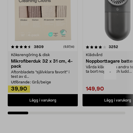
4.0av 5 stjärnor
recensioner
4.5av 5 stjärnor
recensio
3809
3252
(9,97/st)
Köksrengöring & disk
Klädvård
Mikrofiberduk 32 x 31 cm, 4-
Noppborttagare batter
pack
Vårda kläder och andra tex
ta bort noppor och ludd.
-
Aftonbladets "självklara favorit” i
Noppborttagaren fräs...
test av d...
Utförande:
Grå/beige
39,90
149,90
Lägg i varukorg
Lägg i varukorg