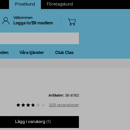
Privatkund
Företagskund
Välkommen
Logga in/Bli medlem
nden
Våra tjänster
Club Clas
Artikelnr:
36-8782
222
recensioner
Lägg i varukorg
(1)