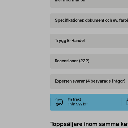
Mer information
Specifikationer, dokument och ev. faro
Trygg E-Handel
Recensioner
(222)
Experten svarar
(4 besvarade frågor)
Fri frakt
Från 599 kr*
Toppsäljare inom samma ka