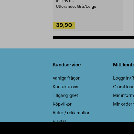
test av d...
Utförande:
Grå/beige
39,90
Lägg i varukorg
Sidfot
Kundservice
Mitt kont
Vanliga frågor
Logga in/R
Kontakta oss
Glömt lös
Tillgänglighet
Min inform
Köpvillkor
Min orderh
Retur / reklamation
Elavfall
Cookie policy