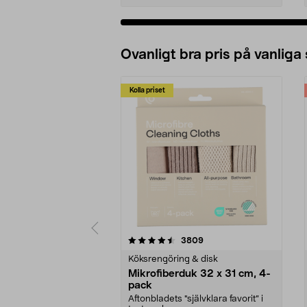
Ovanligt bra pris på vanliga
Kolla priset
5av 5 stjärnor
4.0av 5 stjärnor
recensioner
3809
Köksrengöring & disk
Mikrofiberduk 32 x 31 cm, 4-
pack
Aftonbladets "självklara favorit” i