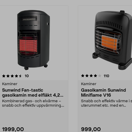
4.0 av 5 stjärnor
recensioner
4.5 av 5 stjärnor
recensioner
10
110
Kaminer
Kaminer
Sunwind Fan-tastic
Gasolkamin Sunwind
gasolkamin med elfläkt 4,2
Miniflame V16
kW
Kombinerad gas- och elvärme –
Snabb och effektiv värme i 
snabb och effektiv uppvärmning.
uterummet etc. med en
Sunwind Fan-tastic...
gasolkamin. Perfekt som...
1999,00
999,00