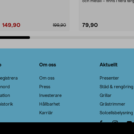
Noppborttagaren fräs...
och metall – finns i flera färg
Galge med sv...
149,90
79,90
199,90
Lägg i varukorg
Lägg i varukorg
o
Om oss
Aktuellt
egistrera
Om oss
Presenter
enord
Press
Städ & rengöring
ation
Investerare
Grillar
istorik
Hållbarhet
Grästrimmer
Karriär
Solcellsbelysning