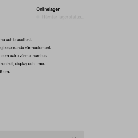
Onlinelager
Hämtar lagerstatus...
me och braseffekt.
rgibesparande värmeelement.
ler som extra värme inomhus.
ontroll, display och timer.
,5 cm.