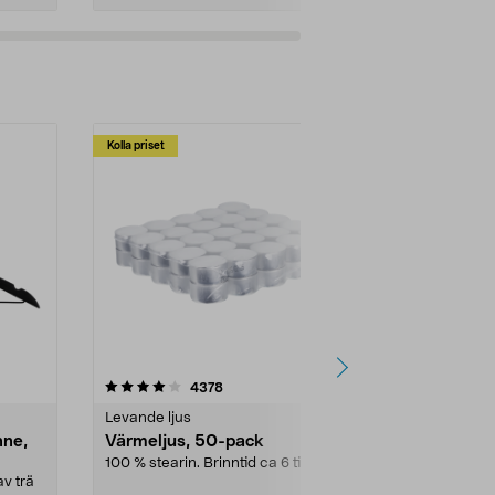
Kolla priset
Multibuy
4.5av 5 stjärnor
recensioner
4.5
4378
2
Levande ljus
Rengöringsm
nne,
Värmeljus, 50-pack
Bikarbonat
100 % stearin. Brinntid ca 6 tim.
Ett allsidigt 
städning och 
v trä