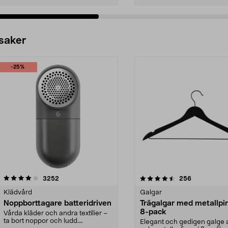
 saker
-25%
4.5av 5 stjärnor
recensioner
4.0av 5 stjärnor
recensioner
3252
256
Klädvård
Galgar
Noppborttagare batteridriven
Trägalgar med metallpi
8-pack
Vårda kläder och andra textilier –
ta bort noppor och ludd.
Elegant och gedigen galge a