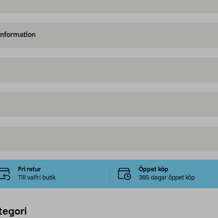
information
Fri retur
Öppet köp
Till valfri butik
365 dagar öppet köp
tegori