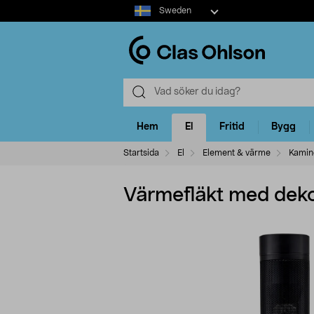
Select
Sweden
market
Hem
El
Fritid
Bygg
Startsida
El
Element & värme
Kamin
Värmefläkt med dek