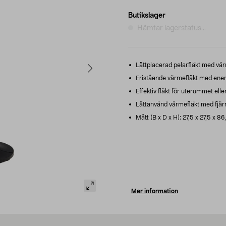
Butikslager
Hämtar lagerstatus...
Lättplacerad pelarfläkt med vär
Fristående värmefläkt med ene
Effektiv fläkt för uterummet el
Lättanvänd värmefläkt med fjärrk
Mått (B x D x H): 27,5 x 27,5 x 86
Mer information