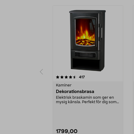
5 av 5 stjärnor
4.5 av 5 stjärnor
recensioner
417
Kaminer
Dekorationsbrasa
Elektrisk braskamin som ger en
mysig känsla. Perfekt för dig som
inte kan ha en ...
1799,00