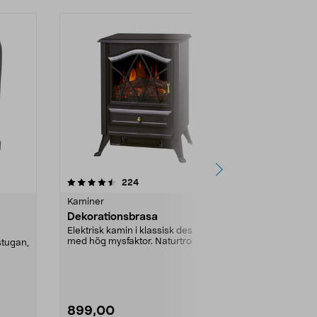
4.0 av 5 stjärnor
recensioner
4.5
224
2
Kaminer
Kaminer
Dekorationsbrasa
Värmefläkt
dekoration
Elektrisk kamin i klassisk design
med hög mysfaktor. Naturtrogen
stugan,
Lättplacerad 
rogivande eldst...
och braseffek
värmefläkt me
899,00
999,00