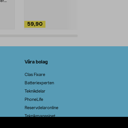
ute. Städa med
er.
59,90
49,90
Lägg i varukorg
Lägg
Våra bolag
Clas Fixare
Batteriexperten
Teknikdelar
PhoneLife
Reservdelaronline
Teknikmagasinet