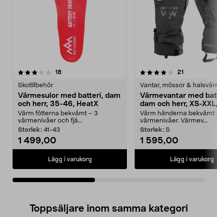
4.0av 5 stjärnor
recensioner
4.0av 5 stjärnor
recensioner
18
21
Skotillbehör
Vantar, mössor & halsvä
Värmesulor med batteri, dam
Värmevantar med batt
och herr, 35-46, HeatX
dam och herr, XS-XXL
Värm fötterna bekvämt – 3
Värm händerna bekvämt 
värmenivåer och fjä...
värmenivåer. Värmev...
Storlek:
41-43
Storlek:
S
1 499,00
1 595,00
Lägg i varukorg
Lägg i varukorg
Toppsäljare inom samma kategori