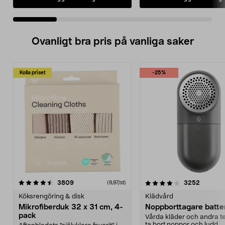
Ovanligt bra pris på vanliga saker
Kolla priset
-25%
4.0av 5 stjärnor
recensioner
4.5av 5 stjärnor
recensio
3809
3252
(9,97/st)
Köksrengöring & disk
Klädvård
Mikrofiberduk 32 x 31 cm, 4-
Noppborttagare batter
pack
Vårda kläder och andra tex
ta bort noppor och ludd.