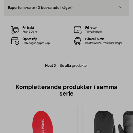
Experten svarar
(2 besvarade frågor)
Fri frakt
Fri retur
Från 599 kr*
Till valfri butik
Öppet köp
Hämta i butik
365 dagar öppet köp
Beställ online, från butikslager
Heat X
-
Se alla produkter
Kompletterande produkter i samma
serie