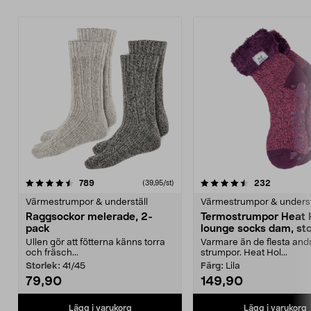
4.5 av 5 stjärnor
recensioner
4.5 av 5 stjärnor
recension
789
232
(39,95/st)
Värmestrumpor & underställ
Värmestrumpor & underst
Raggsockor melerade, 2-
Termostrumpor Heat 
pack
lounge socks dam, sto
37–42
Ullen gör att fötterna känns torra
Varmare än de flesta and
och fräsch...
strumpor. Heat Hol...
Storlek:
41/45
Färg:
Lila
79,90
149,90
Lägg i varukorg
Lägg i varukorg