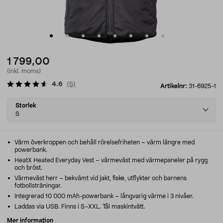
1 799,00
(inkl. moms)
4.6
(
5
)
Artikelnr:
31-6925-1
Select
Storlek
variant
S
Värm överkroppen och behåll rörelsefriheten – värm längre med
powerbank.
HeatX Heated Everyday Vest – värmeväst med värmepaneler på rygg
och bröst.
Värmeväst herr – bekvämt vid jakt, fiske, utflykter och barnens
fotbollsträningar.
Integrerad 10 000 mAh-powerbank – långvarig värme i 3 nivåer.
Laddas via USB. Finns i S–XXL. Tål maskintvätt.
Mer information