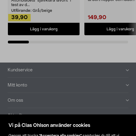
Aftonbladets "självklara favorit” i
Noppborttagaren fräs...
test av d...
Utförande:
Grå/beige
39,90
149,90
Lägg i varukorg
Lägg i varukorg
Sidfot
Kundservice
Mitt konto
Om oss
Aktuellt
Vi på Clas Ohlson använder cookies
Våra bolag
Genom att trycka
”Acceptera alla cookies”
samtycker du till att vi