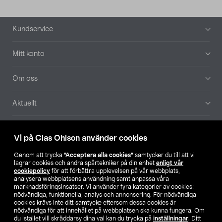
Sidfot
Kundservice
Mitt konto
Om oss
Aktuellt
Våra bolag
Vi på Clas Ohlson använder cookies
Hitta butik
Genom att trycka
”Acceptera alla cookies”
samtycker du till att vi
lagrar cookies och andra spårtekniker på din enhet
enligt vår
cookiepolicy
för att förbättra upplevelsen på vår webbplats,
SE
NO
FI
analysera webbplatsens användning samt anpassa våra
marknadsföringsinsatser. Vi använder fyra kategorier av cookies:
nödvändiga, funktionella, analys och annonsering. För nödvändiga
cookies krävs inte ditt samtycke eftersom dessa cookies är
nödvändiga för att innehållet på webbplatsen ska kunna fungera. Om
du istället vill skräddarsy dina val kan du trycka på
inställningar
. Ditt