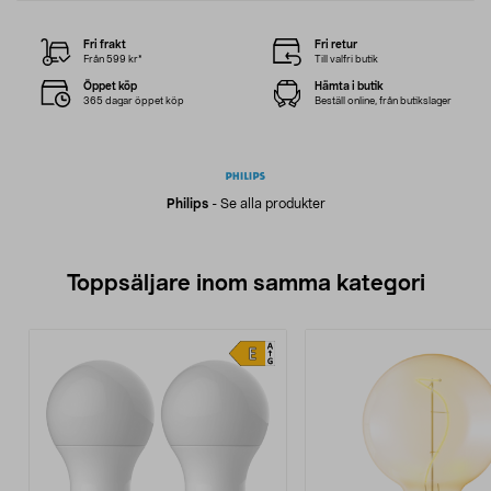
Fri frakt
Fri retur
Från 599 kr*
Till valfri butik
Öppet köp
Hämta i butik
365 dagar öppet köp
Beställ online, från butikslager
Philips
-
Se alla produkter
Toppsäljare inom samma kategori