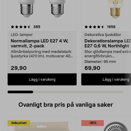
4.5 av 5 stjärnor
recensioner
4.5 av 5 stjärnor
recensio
385
1956
LED-lampor
Dekorativa ljuskällor
Normallampa LED E27 4 W,
Dekorationslampa LE
varmvit, 2-pack
E27 0,6 W, Northlight
Allmänbelysning med medelstark
Stor glödlampa med extre
ljusstyrka (470 lm), motsvarar 40
energiförbrukn...
W glödlampa. Va...
Diameter:
95 mm
29,90
69,90
Lägg i varukorg
Lägg i varukorg
Ovanligt bra pris på vanliga saker
Kolla priset
-25%