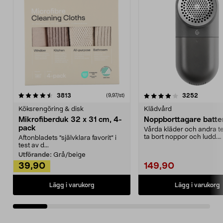
4.0av 5 stjärnor
recensioner
4.5av 5 stjärnor
recensio
3813
3252
(9,97/st)
Köksrengöring & disk
Klädvård
Mikrofiberduk 32 x 31 cm, 4-
Noppborttagare batter
pack
Vårda kläder och andra tex
ta bort noppor och ludd.
Aftonbladets "självklara favorit” i
Noppborttagaren fräs...
test av d...
Utförande:
Grå/beige
39,90
149,90
Lägg i varukorg
Lägg i varukorg