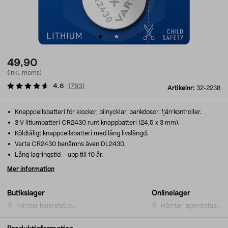
49,90
(inkl. moms)
4.6
(
763
)
Artikelnr:
32-2238
Knappcellsbatteri för klockor, bilnycklar, bankdosor, fjärrkontroller.
3 V litiumbatteri CR2430 runt knappbatteri (24,5 x 3 mm).
Köldtåligt knappcellsbatteri med lång livslängd.
Varta CR2430 benämns även DL2430.
Lång lagringstid – upp till 10 år.
Mer information
Butikslager
Onlinelager
Hämtar lagerstatus...
Hämtar lagerstatus...