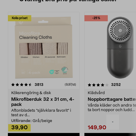
Kolla priset
-25%
4.0av 5 stjärnor
recensioner
4.5av 5 stjärnor
recensio
3813
3252
(9,97/st)
Köksrengöring & disk
Klädvård
Mikrofiberduk 32 x 31 cm, 4-
Noppborttagare batter
pack
Vårda kläder och andra tex
ta bort noppor och ludd.
Aftonbladets "självklara favorit” i
Noppborttagaren fräs...
test av d...
Utförande:
Grå/beige
-
39,90
149,90