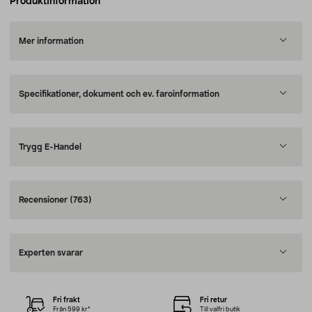
Produktinformation
Mer information
Specifikationer, dokument och ev. faroinformation
Trygg E-Handel
Recensioner
(763)
Experten svarar
Fri frakt
Fri retur
Från 599 kr*
Till valfri butik