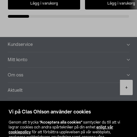
Lägg i varukorg
Lägg i varukorg
Sidfot
Kundservice
Mitt konto
Om oss
Product
+
Aktuellt
quantity
Våra bolag
Vi på Clas Ohlson använder cookies
Hitta butik
Genom att trycka
”Acceptera alla cookies”
samtycker du till att vi
lagrar cookies och andra spårtekniker på din enhet
enligt vår
cookiepolicy
för att förbättra upplevelsen på vår webbplats,
SE
NO
FI