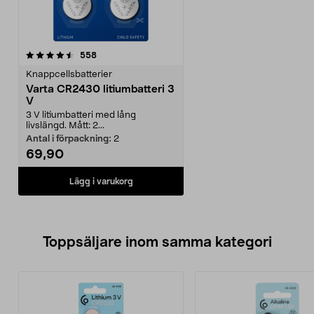
recensioner
558
Knappcellsbatterier
Varta CR2430 litiumbatteri 3
V
3 V litiumbatteri med lång
livslängd. Mått: 2...
Antal i förpackning:
2
69,90
Lägg i varukorg
Toppsäljare inom samma kategori