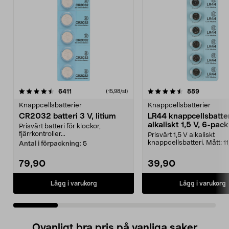
4.5 av 5 stjärnor
recensioner
4.5 av 5 stjärnor
recension
6411
889
(15,98/st)
Knappcellsbatterier
Knappcellsbatterier
CR2032 batteri 3 V, litium
LR44 knappcellsbatte
alkaliskt 1,5 V, 6-pack
Prisvärt batteri för klockor,
fjärrkontroller...
Prisvärt 1,5 V alkaliskt
knappcellsbatteri. Mått: 11
Antal i förpackning:
5
mm. LR44 – litet ba...
79,90
39,90
Lägg i varukorg
Lägg i varukorg
Ovanligt bra pris på vanliga saker