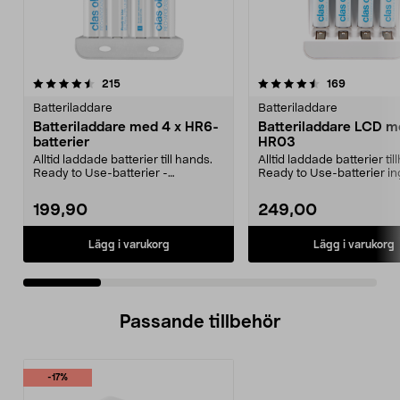
4.5 av 5 stjärnor
recensioner
4.5 av 5 stjärnor
recensione
215
169
Batteriladdare
Batteriladdare
Batteriladdare med 4 x HR6-
Batteriladdare LCD m
batterier
HR03
Alltid laddade batterier till hands.
Alltid laddade batterier til
Ready to Use-batterier -
Ready to Use-batterier in
fulladdade direkt ...
fulladdade ...
199,90
249,00
Lägg i varukorg
Lägg i varukorg
Passande tillbehör
-17%