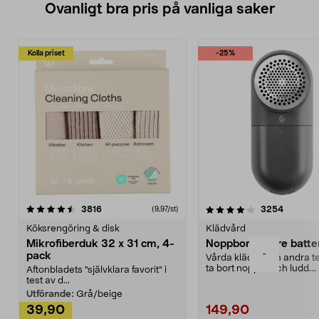
Ovanligt bra pris på vanliga saker
Kolla priset
-25%
4.0av 5 stjärnor
recensioner
4.5av 5 stjärnor
recensio
3816
3254
(9,97/st)
Köksrengöring & disk
Klädvård
Mikrofiberduk 32 x 31 cm, 4-
Noppborttagare batter
-
pack
Vårda kläder och andra tex
ta bort noppor och ludd.
Aftonbladets "självklara favorit” i
Noppborttagaren fräs...
test av d...
Utförande:
Grå/beige
39,90
149,90