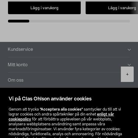
Lägg i varukorg
Lägg i varukorg
Sidfot
Kundservice
Mitt konto
Product
+
quantity
Om oss
Aktuellt
Vi på Clas Ohlson använder cookies
Genom att trycka
”Acceptera alla cookies”
samtycker du till att vi
Våra bolag
lagrar cookies och andra spårtekniker på din enhet
enligt vår
cookiepolicy
för att förbättra upplevelsen på vår webbplats,
analysera webbplatsens användning samt anpassa våra
Hitta butik
marknadsföringsinsatser. Vi använder fyra kategorier av cookies:
nödvändiga, funktionella, analys och annonsering. För nödvändiga