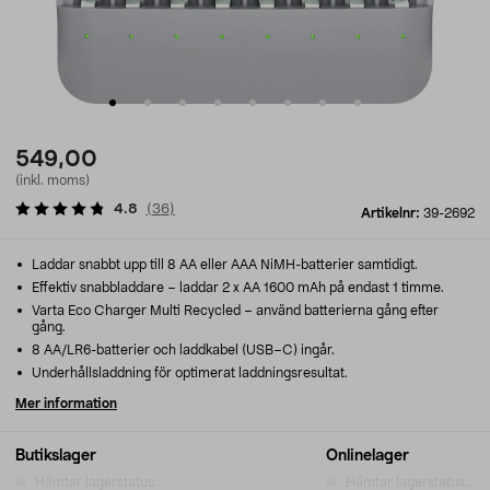
549,00
(inkl. moms)
4.8
(
36
)
Artikelnr:
39-2692
Laddar snabbt upp till 8 AA eller AAA NiMH-batterier samtidigt.
Effektiv snabbladdare – laddar 2 x AA 1600 mAh på endast 1 timme.
Varta Eco Charger Multi Recycled – använd batterierna gång efter
gång.
8 AA/LR6-batterier och laddkabel (USB–C) ingår.
Underhållsladdning för optimerat laddningsresultat.
Mer information
Butikslager
Onlinelager
Hämtar lagerstatus...
Hämtar lagerstatus...