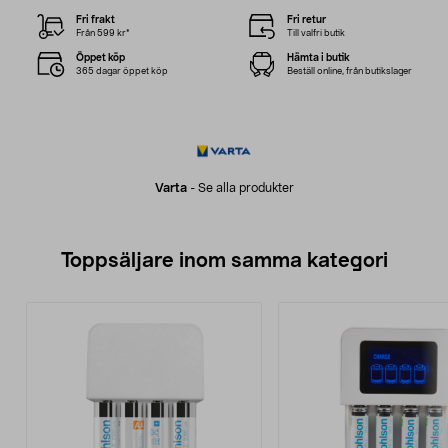
Fri frakt
Fri retur
Från 599 kr*
Till valfri butik
Öppet köp
Hämta i butik
365 dagar öppet köp
Beställ online, från butikslager
Varta
-
Se alla produkter
Toppsäljare inom samma kategori