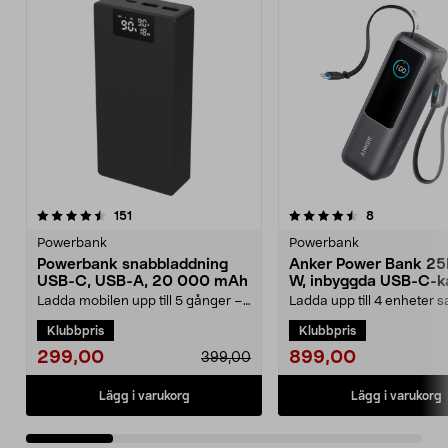
4.5 av 5 stjärnor
recensioner
3.5 av 5 stjärnor
recensioner
151
8
Powerbank
Powerbank
Powerbank snabbladdning
Anker Power Bank 25
USB-C, USB-A, 20 000 mAh
W, inbyggda USB-C-k
Ladda mobilen upp till 5 gånger –
Ladda upp till 4 enheter s
kraft för hela dagen. Kraftfull
med 165 W total effekt. A
Klubbpris
Klubbpris
powerbank – 20...
25 000 mAh powe...
299,00
899,00
399,00
Lägg i varukorg
Lägg i varukorg