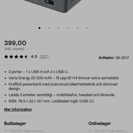
399,00
(inkl. moms)
4.5
(
217
)
Artikelnr:
39-2517
3 portar – 1 x USB-A och 2 x USB-C.
Varta Energy 20 000 mAh – få upp till 114 timmar extra samtalstid.
Kraftfull powerbank med avancerad säkerhetsteknik och slimmad
design.
Ladda 3 enheter samtidigt – mobiltelefon, headset och liknande.
Mått: 78,5 x 22 x 157 mm. Laddkabel ingår (USB-C).
Mer information
Butikslager
Onlinelager
Hämtar lagerstatus...
Hämtar lagerstatus...