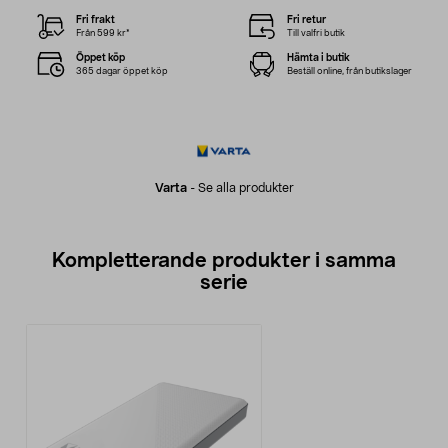
Fri frakt
Fri retur
Från 599 kr*
Till valfri butik
Öppet köp
Hämta i butik
365 dagar öppet köp
Beställ online, från butikslager
Varta
-
Se alla produkter
Kompletterande produkter i samma
serie