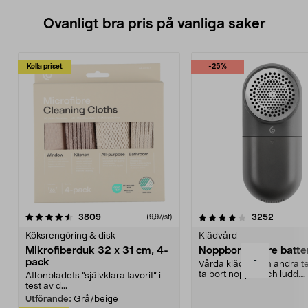
Ovanligt bra pris på vanliga saker
Kolla priset
-25%
4.0av 5 stjärnor
recensioner
4.5av 5 stjärnor
recensio
3809
3252
(9,97/st)
Köksrengöring & disk
Klädvård
Mikrofiberduk 32 x 31 cm, 4-
Noppborttagare batter
-
pack
Vårda kläder och andra tex
ta bort noppor och ludd.
Aftonbladets "självklara favorit” i
Noppborttagaren fräs...
test av d...
Utförande:
Grå/beige