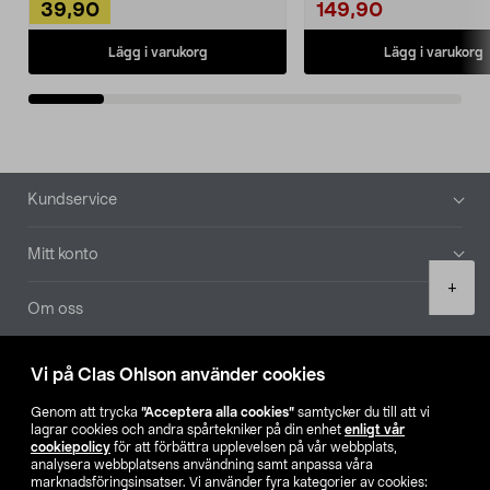
39,90
149,90
Lägg i varukorg
Lägg i varukorg
Sidfot
Kundservice
Mitt konto
Product
+
quantity
Om oss
Aktuellt
Vi på Clas Ohlson använder cookies
Genom att trycka
”Acceptera alla cookies”
samtycker du till att vi
Våra bolag
lagrar cookies och andra spårtekniker på din enhet
enligt vår
cookiepolicy
för att förbättra upplevelsen på vår webbplats,
analysera webbplatsens användning samt anpassa våra
Hitta butik
marknadsföringsinsatser. Vi använder fyra kategorier av cookies: