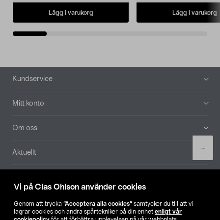
Lägg i varukorg
Lägg i varukorg
Sidfot
Kundservice
Mitt konto
Om oss
Product
+
Aktuellt
quantity
Våra bolag
Vi på Clas Ohlson använder cookies
Hitta butik
Genom att trycka
”Acceptera alla cookies”
samtycker du till att vi
lagrar cookies och andra spårtekniker på din enhet
enligt vår
cookiepolicy
för att förbättra upplevelsen på vår webbplats,