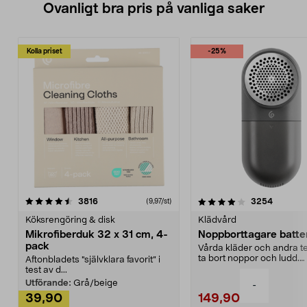
Ovanligt bra pris på vanliga saker
Kolla priset
-25%
4.0av 5 stjärnor
recensioner
4.5av 5 stjärnor
recensio
3816
3254
(9,97/st)
Köksrengöring & disk
Klädvård
Mikrofiberduk 32 x 31 cm, 4-
Noppborttagare batter
pack
Vårda kläder och andra tex
ta bort noppor och ludd.
Aftonbladets "självklara favorit” i
Noppborttagaren fräs...
test av d...
Utförande:
Grå/beige
-
39,90
149,90