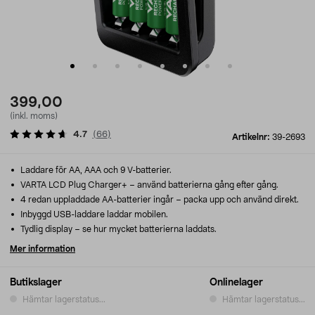
399,00
(inkl. moms)
4.7
(
66
)
Artikelnr:
39-2693
Laddare för AA, AAA och 9 V-batterier.
VARTA LCD Plug Charger+ – använd batterierna gång efter gång.
4 redan uppladdade AA-batterier ingår – packa upp och använd direkt.
Inbyggd USB-laddare laddar mobilen.
Tydlig display – se hur mycket batterierna laddats.
Mer information
Butikslager
Onlinelager
Hämtar lagerstatus...
Hämtar lagerstatus...