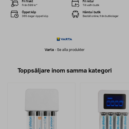
Fri frakt
Fri retur
Från 599 kr*
Till valfri butik
Öppet köp
Hämta i butik
365 dagar öppet köp
Beställ online, från butikslager
Varta
-
Se alla produkter
Toppsäljare inom samma kategori