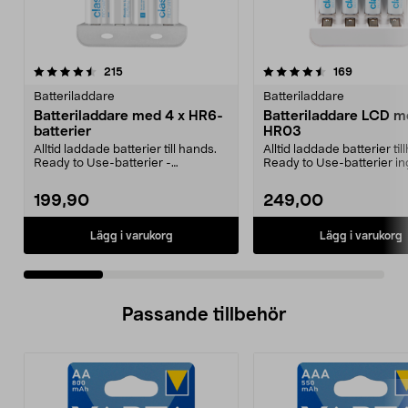
4.5 av 5 stjärnor
recensioner
4.5 av 5 stjärnor
recensione
215
169
Batteriladdare
Batteriladdare
Batteriladdare med 4 x HR6-
Batteriladdare LCD m
batterier
HR03
Alltid laddade batterier till hands.
Alltid laddade batterier til
Ready to Use-batterier -
Ready to Use-batterier in
fulladdade direkt ...
fulladdade ...
199,90
249,00
Lägg i varukorg
Lägg i varukorg
Passande tillbehör