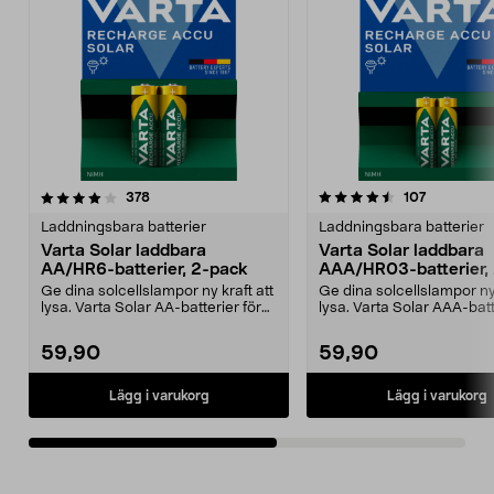
4.5av 5 stjärnor
recensioner
4.5av 5 stjärnor
recensione
378
107
Laddningsbara batterier
Laddningsbara batterier
Varta Solar laddbara
Varta Solar laddbara
AA/HR6-batterier, 2-pack
AAA/HR03-batterier,
Ge dina solcellslampor ny kraft att
Ge dina solcellslampor ny 
lysa. Varta Solar AA-batterier för
lysa. Varta Solar AAA-batt
solcellsb...
solcells...
59,90
59,90
Lägg i varukorg
Lägg i varukorg