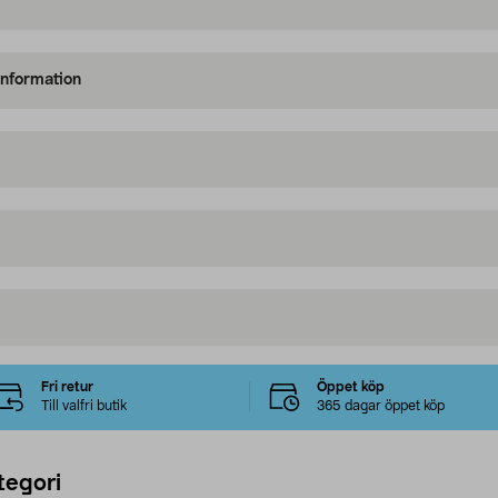
information
Fri retur
Öppet köp
Till valfri butik
365 dagar öppet köp
tegori