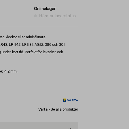
Onlinelager
Hämtar lagerstatus...
er, klockor eller miniräknare.
 LR43, LR1142, LR1131, AG12, 386 och 301.
 under kort tid. Perfekt för leksaker och
ek: 4,2 mm.
Varta
-
Se alla produkter