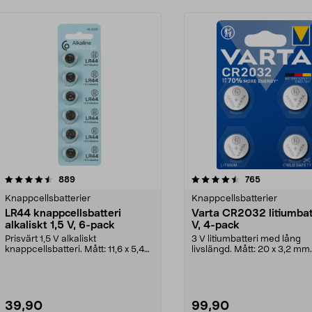
4.5 av 5 stjärnor
recensioner
4.5 av 5 stjärnor
recensioner
889
765
Knappcellsbatterier
Knappcellsbatterier
LR44 knappcellsbatteri
Varta CR2032 litiumbat
alkaliskt 1,5 V, 6-pack
V, 4-pack
Prisvärt 1,5 V alkaliskt
3 V litiumbatteri med lång
knappcellsbatteri. Mått: 11,6 x 5,4
livslängd. Mått: 20 x 3,2 mm
mm. LR44 – litet ba...
CR2032 knappbatte...
39,90
99,90