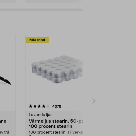
Kolla priset
Multibuy
4.5av 5 stjärnor
recensioner
4.5
4378
2
Levande ljus
Rengöringsm
nne,
Värmeljus stearin, 50-pack,
Bikarbonat
100 procent stearin
Ett allsidigt 
städning och 
v trä
100 procent stearin. Tillverkade i