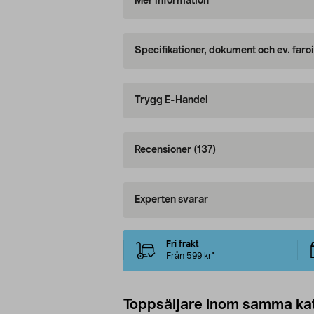
Mer information
Specifikationer, dokument och ev. faro
Trygg E-Handel
Recensioner
(137)
Experten svarar
Fri frakt
Från 599 kr*
Toppsäljare inom samma ka