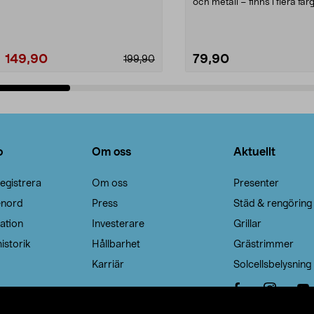
Noppborttagaren fräs...
och metall – finns i flera färg
Galge med sv...
149,90
79,90
199,90
Lägg i varukorg
Lägg i varukorg
o
Om oss
Aktuellt
egistrera
Om oss
Presenter
enord
Press
Städ & rengöring
ation
Investerare
Grillar
istorik
Hållbarhet
Grästrimmer
Karriär
Solcellsbelysning