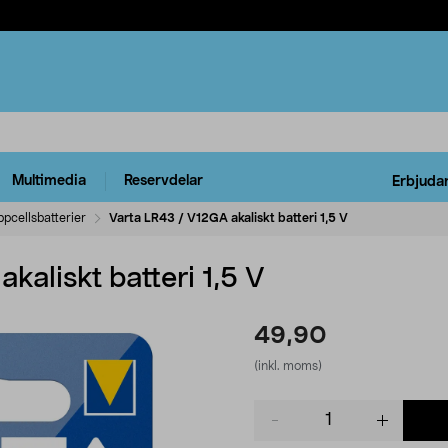
Multimedia
Reservdelar
Erbjuda
pcellsbatterier
Varta LR43 / V12GA akaliskt batteri 1,5 V
kaliskt batteri 1,5 V
49,90
(inkl. moms)
Product
quantity