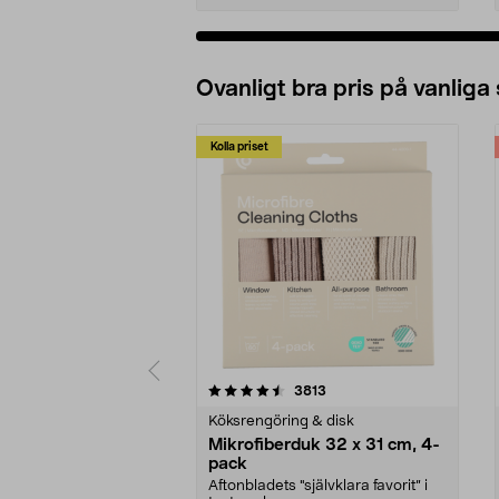
Ovanligt bra pris på vanliga
Kolla priset
5av 5 stjärnor
4.0av 5 stjärnor
recensioner
3813
Köksrengöring & disk
Mikrofiberduk 32 x 31 cm, 4-
pack
Aftonbladets "självklara favorit” i