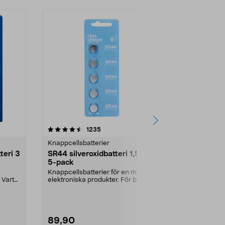
4.5 av 5 stjärnor
recensioner
4.5
1235
7
Knappcellsbatterier
Knappcellsbat
teri 3
SR44 silveroxidbatteri 1,5 V,
SR626 silver
5-pack
5-pack
Knappcellsbatterier för en mängd
Knappcellsbat
. Varta
elektroniska produkter. För bland
elektroniska 
annat klockor...
annat klockor.
89,90
89,90