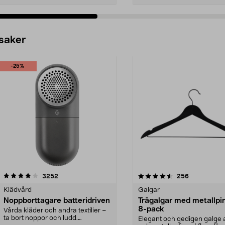
 saker
-25%
4.5av 5 stjärnor
recensioner
4.0av 5 stjärnor
recensioner
3252
256
Klädvård
Galgar
Noppborttagare batteridriven
Trägalgar med metallpi
8-pack
Vårda kläder och andra textilier –
ta bort noppor och ludd.
Elegant och gedigen galge a