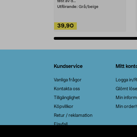
test av d...
Utförande:
Grå/beige
39,90
Lägg i varukorg
Sidfot
Kundservice
Mitt kont
Vanliga frågor
Logga in/R
Kontakta oss
Glömt lös
Tillgänglighet
Min inform
Köpvillkor
Min orderh
Retur / reklamation
Elavfall
Cookie policy