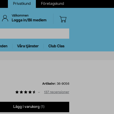
Privatkund
Företagskund
Välkommen
Logga in/Bli medlem
nden
Våra tjänster
Club Clas
Artikelnr:
36-9056
137
recensioner
Lägg i varukorg
(1)