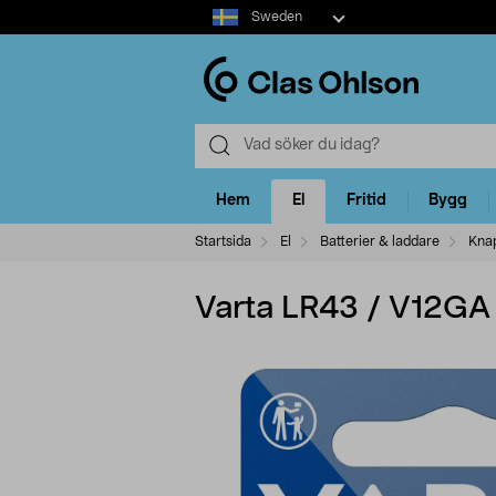
Select
Sweden
market
Hem
El
Fritid
Bygg
Startsida
El
Batterier & laddare
Knap
Varta LR43 / V12GA a