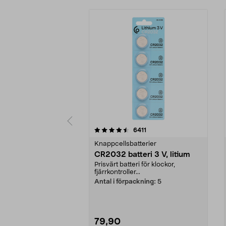
5 av 5 stjärnor
4.5 av 5 stjärnor
recensioner
6411
Knappcellsbatterier
CR2032 batteri 3 V, litium
Prisvärt batteri för klockor,
fjärrkontroller...
Antal i förpackning:
5
79,90