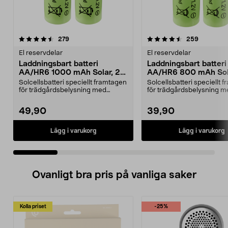
4.5 av 5 stjärnor
recensioner
4.5 av 5 stjärnor
recension
279
259
El reservdelar
El reservdelar
Laddningsbart batteri
Laddningsbart batteri
AA/HR6 1000 mAh Solar, 2-
AA/HR6 800 mAh Sola
pack
pack
Solcellsbatteri speciellt framtagen
Solcellsbatteri speciellt 
för trädgårdsbelysning med
för trädgårdsbelysning m
solceller och AA-...
solceller och AA-...
49,90
39,90
Lägg i varukorg
Lägg i varukorg
Ovanligt bra pris på vanliga saker
Kolla priset
-25%