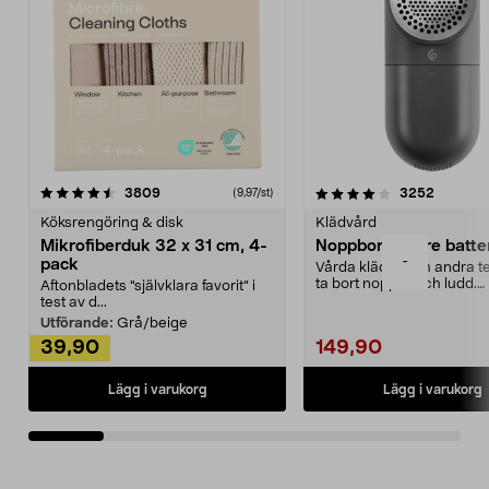
4.0av 5 stjärnor
recensioner
4.5av 5 stjärnor
recensio
3809
3252
(9,97/st)
Köksrengöring & disk
Klädvård
Mikrofiberduk 32 x 31 cm, 4-
Noppborttagare batter
-
pack
Vårda kläder och andra tex
ta bort noppor och ludd.
Aftonbladets "självklara favorit” i
Noppborttagaren fräs...
test av d...
Utförande:
Grå/beige
39,90
149,90
Lägg i varukorg
Lägg i varukorg