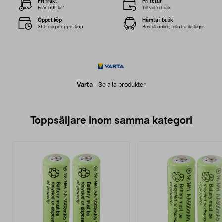
Fri frakt
Fri retur
Från 599 kr*
Till valfri butik
Öppet köp
Hämta i butik
365 dagar öppet köp
Beställ online, från butikslager
Varta
-
Se alla produkter
Toppsäljare inom samma kategori