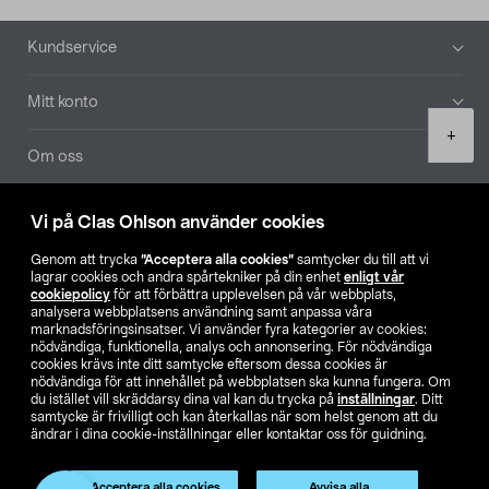
Sidfot
Kundservice
Mitt konto
Product
+
quantity
Om oss
Aktuellt
Vi på Clas Ohlson använder cookies
Genom att trycka
”Acceptera alla cookies”
samtycker du till att vi
Våra bolag
lagrar cookies och andra spårtekniker på din enhet
enligt vår
cookiepolicy
för att förbättra upplevelsen på vår webbplats,
analysera webbplatsens användning samt anpassa våra
Hitta butik
marknadsföringsinsatser. Vi använder fyra kategorier av cookies:
nödvändiga, funktionella, analys och annonsering. För nödvändiga
cookies krävs inte ditt samtycke eftersom dessa cookies är
SE
NO
FI
nödvändiga för att innehållet på webbplatsen ska kunna fungera. Om
du istället vill skräddarsy dina val kan du trycka på
inställningar
. Ditt
samtycke är frivilligt och kan återkallas när som helst genom att du
ändrar i dina cookie-inställningar eller kontaktar oss för guidning.
Acceptera alla cookies
Avvisa alla