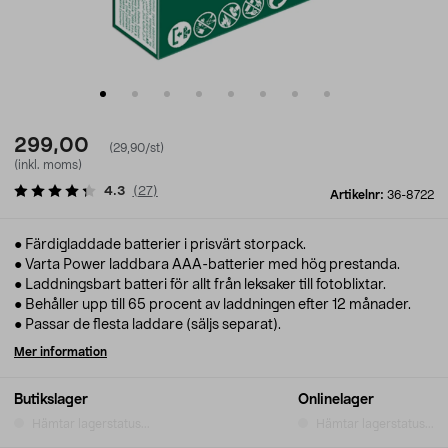
299,00
(29,90/st)
(inkl. moms)
4.3
(
27
)
Artikelnr:
36-8722
● Färdigladdade batterier i prisvärt storpack.
● Varta Power laddbara AAA-batterier med hög prestanda.
● Laddningsbart batteri för allt från leksaker till fotoblixtar.
● Behåller upp till 65 procent av laddningen efter 12 månader.
● Passar de flesta laddare (säljs separat).
Mer information
Butikslager
Onlinelager
Hämtar lagerstatus...
Hämtar lagerstatus...