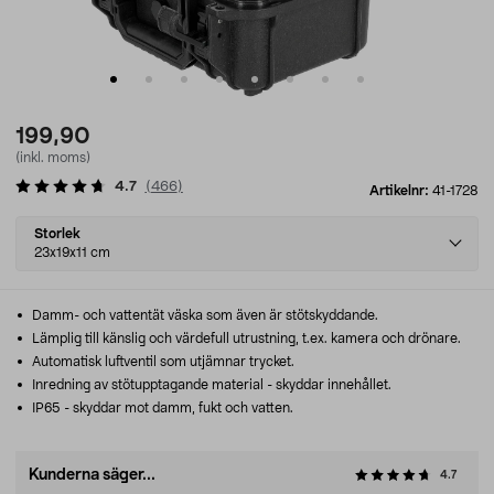
199,90
(inkl. moms)
4.7
(
466
)
Artikelnr:
41-1728
Select
Storlek
variant
23x19x11 cm
Damm- och vattentät väska som även är stötskyddande.
Lämplig till känslig och värdefull utrustning, t.ex. kamera och drönare.
Automatisk luftventil som utjämnar trycket.
Inredning av stötupptagande material - skyddar innehållet.
IP65 - skyddar mot damm, fukt och vatten.
Kunderna säger...
4.7