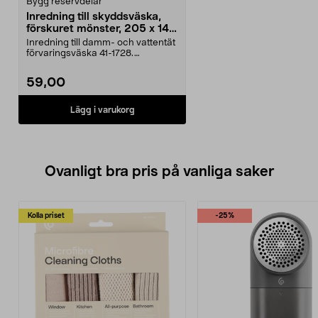
Bygg reservdelar
Inredning till skyddsväska,
förskuret mönster, 205 x 140
x 65 mm
Inredning till damm- och vattentät
förvaringsväska 41-1728.
Förskuret rutmönster...
59,00
Lägg i varukorg
Ovanligt bra pris på vanliga saker
Kolla priset
-25%