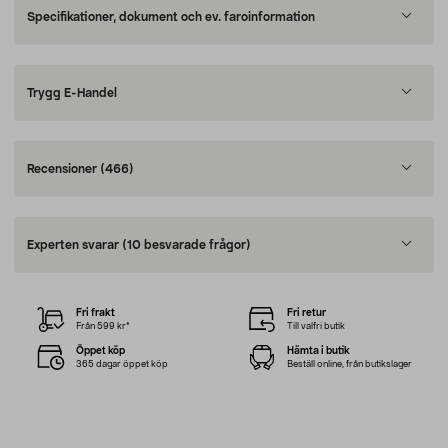
Specifikationer, dokument och ev. faroinformation
Trygg E-Handel
Recensioner
(466)
Experten svarar
(10 besvarade frågor)
Fri frakt
Fri retur
Från 599 kr*
Till valfri butik
Öppet köp
Hämta i butik
365 dagar öppet köp
Beställ online, från butikslager