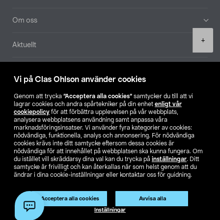
Om oss
Product
+
Aktuellt
quantity
Våra bolag
Vi på Clas Ohlson använder cookies
Hitta butik
Genom att trycka
”Acceptera alla cookies”
samtycker du till att vi
lagrar cookies och andra spårtekniker på din enhet
enligt vår
cookiepolicy
för att förbättra upplevelsen på vår webbplats,
SE
NO
FI
analysera webbplatsens användning samt anpassa våra
marknadsföringsinsatser. Vi använder fyra kategorier av cookies:
nödvändiga, funktionella, analys och annonsering. För nödvändiga
cookies krävs inte ditt samtycke eftersom dessa cookies är
nödvändiga för att innehållet på webbplatsen ska kunna fungera. Om
du istället vill skräddarsy dina val kan du trycka på
inställningar
. Ditt
samtycke är frivilligt och kan återkallas när som helst genom att du
ändrar i dina cookie-inställningar eller kontaktar oss för guidning.
Köpvillkor
Privacy statement
Klubbvillkor
För företag
Ändra till priser exklusive moms
Acceptera alla cookies
Avvisa alla
Lägg i varukorg
(1)
Inställningar