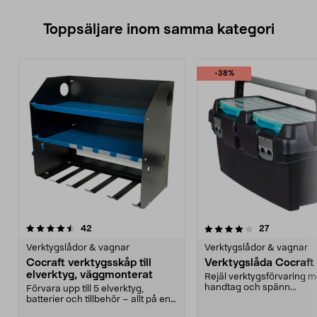
Toppsäljare inom samma kategori
-38%
4.0 av 5 stjärnor
recensioner
4.5 av 5 stjärnor
recensioner
42
27
Verktygslådor & vagnar
Verktygslådor & vagnar
Cocraft verktygsskåp till
Verktygslåda Cocraft
elverktyg, väggmonterat
Rejäl verktygsförvaring 
handtag och spänn...
Förvara upp till 5 elverktyg,
batterier och tillbehör – allt på en
plats. Cocraf...