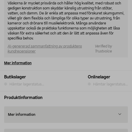
Väskorna är mycket prisvärda och håller hög kvalitet, med robust och
gedigen konstruktion som skyddar känslig utrustning från stötar,
vatten, och damm. De är enkla att anpassa med förskuret skumgummi,
vilket gör dem flexibla och lämpliga för olika typer av utrustning, från
kameror och drönare till musikelektronik. Många användare
uppskattar också de praktiska funktionerna som möjligheten att låsa
väskan för extra säkerhet och att den är lätt att anpassa även för
specifika behov.
AI-genererad sammanfattning av produktens
Verified by
kundrecensioner
Trustvoice
Mer information
Butikslager
Onlinelager
Hämtar lagerstatus...
Hämtar lagerstatus...
Produktinformation
Mer information