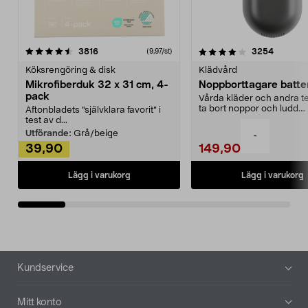
4.0av 5 stjärnor
recensioner
4.5av 5 stjärnor
recensio
3816
3254
(9,97/st)
Köksrengöring & disk
Klädvård
Mikrofiberduk 32 x 31 cm, 4-
Noppborttagare batter
pack
Vårda kläder och andra tex
ta bort noppor och ludd.
Aftonbladets "självklara favorit” i
Noppborttagaren fräs...
test av d...
Utförande:
Grå/beige
-
39,90
149,90
Lägg i varukorg
Lägg i varukorg
Sidfot
Kundservice
Mitt konto