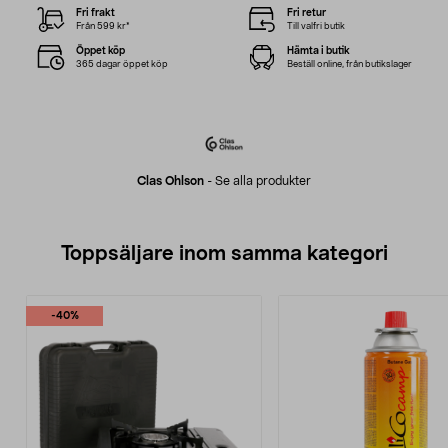
Fri frakt
Fri retur
Från 599 kr*
Till valfri butik
Öppet köp
Hämta i butik
365 dagar öppet köp
Beställ online, från butikslager
Clas Ohlson
-
Se alla produkter
Toppsäljare inom samma kategori
-40%