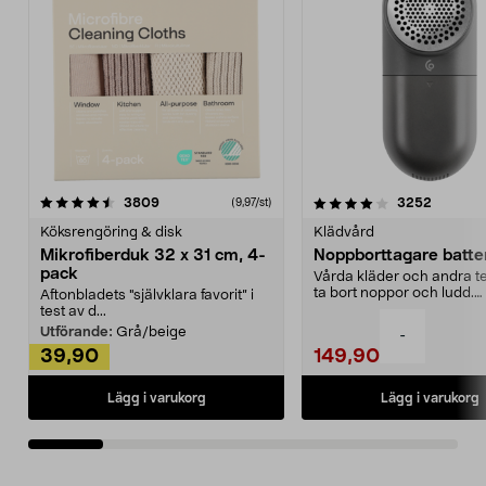
4.0av 5 stjärnor
recensioner
4.5av 5 stjärnor
recensio
3809
3252
(9,97/st)
Köksrengöring & disk
Klädvård
Mikrofiberduk 32 x 31 cm, 4-
Noppborttagare batter
pack
Vårda kläder och andra tex
ta bort noppor och ludd.
Aftonbladets "självklara favorit” i
Noppborttagaren fräs...
test av d...
Utförande:
Grå/beige
-
39,90
149,90
Lägg i varukorg
Lägg i varukorg