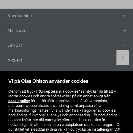
Sidfot
Kundservice
Mitt konto
Om oss
Product
+
Aktuellt
quantity
Våra bolag
Vi på Clas Ohlson använder cookies
Hitta butik
Genom att trycka
”Acceptera alla cookies”
samtycker du till att vi
lagrar cookies och andra spårtekniker på din enhet
enligt vår
cookiepolicy
för att förbättra upplevelsen på vår webbplats,
SE
NO
FI
analysera webbplatsens användning samt anpassa våra
marknadsföringsinsatser. Vi använder fyra kategorier av cookies:
nödvändiga, funktionella, analys och annonsering. För nödvändiga
cookies krävs inte ditt samtycke eftersom dessa cookies är
nödvändiga för att innehållet på webbplatsen ska kunna fungera. Om
du istället vill skräddarsy dina val kan du trycka på
inställningar
. Ditt