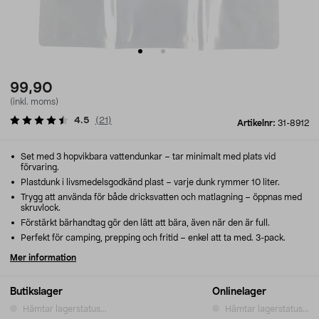
99,90
(inkl. moms)
4.5
(
21
)
Artikelnr:
31-8912
Set med 3 hopvikbara vattendunkar – tar minimalt med plats vid
förvaring.
Plastdunk i livsmedelsgodkänd plast – varje dunk rymmer 10 liter.
Trygg att använda för både dricksvatten och matlagning – öppnas med
skruvlock.
Förstärkt bärhandtag gör den lätt att bära, även när den är full.
Perfekt för camping, prepping och fritid – enkel att ta med. 3-pack.
Mer information
Butikslager
Onlinelager
Hämtar lagerstatus...
Hämtar lagerstatus...