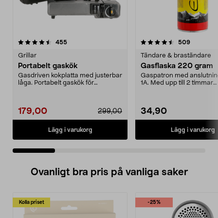
4.5 av 5 stjärnor
recensioner
4.0 av 5 stjärnor
recension
455
509
Grillar
Tändare & braständare
Portabelt gaskök
Gasflaska 220 gram
Gasdriven kokplatta med justerbar
Gaspatron med anslutni
låga. Portabelt gaskök för
1A. Med upp till 2 timmar
matlagning utomhus,...
användning. Gasflaska 22
179,00
34,90
299,00
Lägg i varukorg
Lägg i varukorg
Ovanligt bra pris på vanliga saker
Kolla priset
-25%