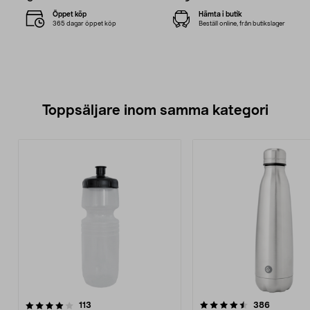
Öppet köp
Hämta i butik
365 dagar öppet köp
Beställ online, från butikslager
Toppsäljare inom samma kategori
4.5 av 5 stjärnor
recensioner
4.5 av 5 stjärnor
recension
113
386