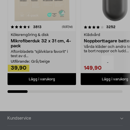
4.0av 5 stjärnor
recensioner
4.5av 5 stjärnor
recensio
3813
3252
(9,97/st)
Köksrengöring & disk
Klädvård
Mikrofiberduk 32 x 31 cm, 4-
Noppborttagare batter
pack
Vårda kläder och andra tex
ta bort noppor och ludd.
Aftonbladets "självklara favorit” i
Noppborttagaren fräs...
test av d...
Utförande:
Grå/beige
-
39,90
149,90
Lägg i varukorg
Lägg i varukorg
Sidfot
Kundservice