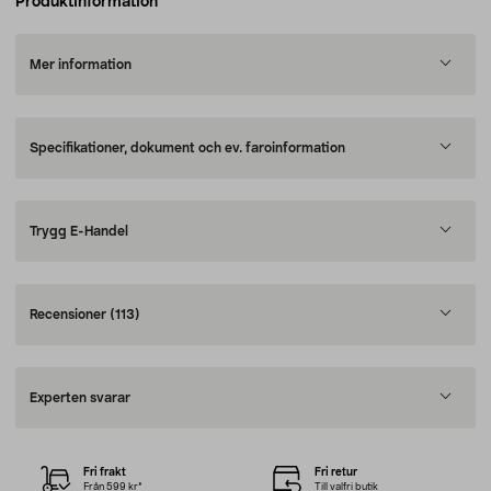
Produktinformation
Mer information
Specifikationer, dokument och ev. faroinformation
Trygg E-Handel
Recensioner
(113)
Experten svarar
Fri frakt
Fri retur
Från 599 kr*
Till valfri butik