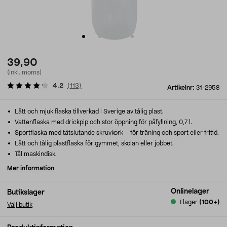
39,90
(inkl. moms)
4.2
(
113
)
Artikelnr:
31-2958
Lätt och mjuk flaska tillverkad i Sverige av tålig plast.
Vattenflaska med drickpip och stor öppning för påfyllning, 0,7 l.
Sportflaska med tätslutande skruvkork – för träning och sport eller fritid.
Lätt och tålig plastflaska för gymmet, skolan eller jobbet.
Tål maskindisk.
Mer information
Onlinelager
Butikslager
I lager
(100+)
Välj butik