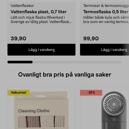
Vattenflaskor
Termosar & termosmugg
Vattenflaska plast, 0,7 liter
Termosflaska 0,5 liter
Lätt och mjuk flaska tillverkad i
Håller både kyla och värm
Sverige av tålig plast. Vattenflaska
bra som en vanlig termos
med drick...
smidigare. Vatten...
39,90
99,90
Lägg i varukorg
Lägg i varukorg
Ovanligt bra pris på vanliga saker
Kolla priset
-25%