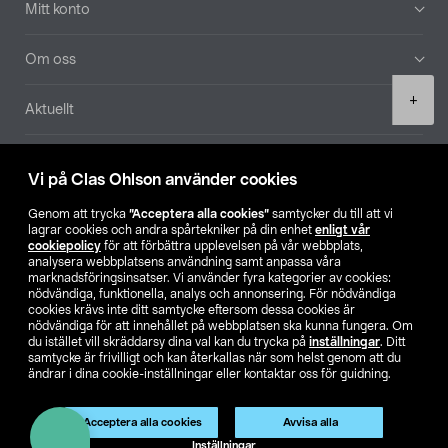
Mitt konto
Om oss
Product
+
Aktuellt
quantity
Våra bolag
Vi på Clas Ohlson använder cookies
Hitta butik
Genom att trycka
”Acceptera alla cookies”
samtycker du till att vi
lagrar cookies och andra spårtekniker på din enhet
enligt vår
cookiepolicy
för att förbättra upplevelsen på vår webbplats,
SE
NO
FI
analysera webbplatsens användning samt anpassa våra
marknadsföringsinsatser. Vi använder fyra kategorier av cookies:
nödvändiga, funktionella, analys och annonsering. För nödvändiga
cookies krävs inte ditt samtycke eftersom dessa cookies är
nödvändiga för att innehållet på webbplatsen ska kunna fungera. Om
du istället vill skräddarsy dina val kan du trycka på
inställningar
. Ditt
samtycke är frivilligt och kan återkallas när som helst genom att du
ändrar i dina cookie-inställningar eller kontaktar oss för guidning.
Köpvillkor
Privacy statement
Klubbvillkor
För företag
Ändra till priser exklusive moms
Acceptera alla cookies
Avvisa alla
Lägg i varukorg
(1)
Inställningar