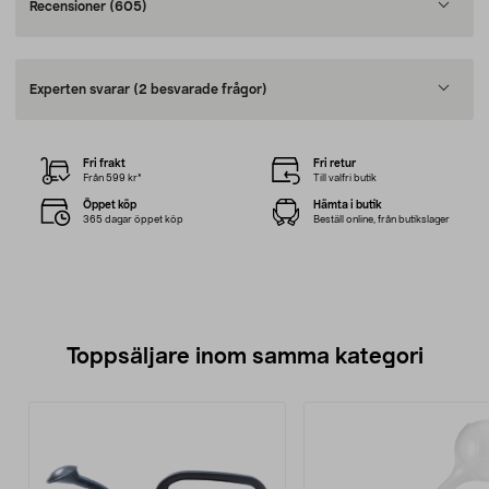
Recensioner
(605)
Experten svarar
(2 besvarade frågor)
Fri frakt
Fri retur
Från 599 kr*
Till valfri butik
Öppet köp
Hämta i butik
365 dagar öppet köp
Beställ online, från butikslager
Toppsäljare inom samma kategori