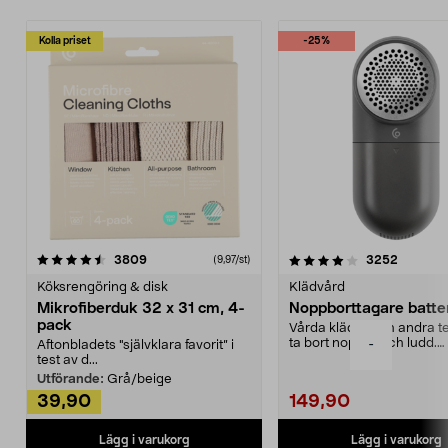
Kolla priset
-25%
4.0av 5 stjärnor
recensioner
4.5av 5 stjärnor
recensio
3809
3252
(9,97/st)
Köksrengöring & disk
Klädvård
Mikrofiberduk 32 x 31 cm, 4-
Noppborttagare batter
pack
Vårda kläder och andra tex
ta bort noppor och ludd.
-
Aftonbladets "självklara favorit” i
Noppborttagaren fräs...
test av d...
Utförande:
Grå/beige
39,90
149,90
Lägg i varukorg
Lägg i varukorg