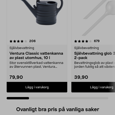
4.0 av 5 stjärnor
recensioner
4.5 av 5 stjärnor
recension
206
679
Självbevattning
Självbevattning
Ventura Classic vattenkanna
Självbevattning glob 
av plast utomhus, 10 l
2-pack
Stor svensktillverkad vattenkanna
Bevattningsglob av plast 
av återvunnen plast. Ventura
jorden fuktig så att växten 
Classic, svart – ...
Självbevatt...
79,90
39,90
Lägg i varukorg
Lägg i varukorg
Ovanligt bra pris på vanliga saker