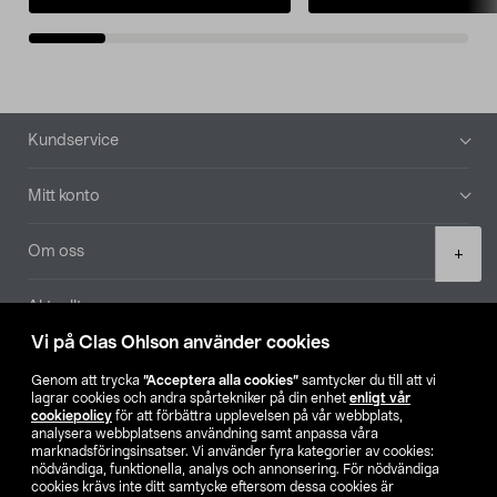
Sidfot
Kundservice
Mitt konto
Product
Om oss
+
quantity
Aktuellt
Vi på Clas Ohlson använder cookies
Våra bolag
Genom att trycka
”Acceptera alla cookies”
samtycker du till att vi
lagrar cookies och andra spårtekniker på din enhet
enligt vår
Hitta butik
cookiepolicy
för att förbättra upplevelsen på vår webbplats,
analysera webbplatsens användning samt anpassa våra
marknadsföringsinsatser. Vi använder fyra kategorier av cookies:
nödvändiga, funktionella, analys och annonsering. För nödvändiga
SE
NO
FI
cookies krävs inte ditt samtycke eftersom dessa cookies är