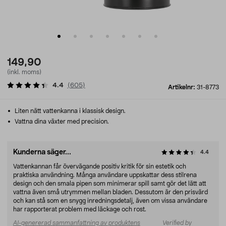
149,90
(inkl. moms)
4.4
(
605
)
Artikelnr:
31-8773
Liten nätt vattenkanna i klassisk design.
Vattna dina växter med precision.
Kunderna säger...
4.4
Vattenkannan får övervägande positiv kritik för sin estetik och
praktiska användning. Många användare uppskattar dess stilrena
design och den smala pipen som minimerar spill samt gör det lätt att
vattna även små utrymmen mellan bladen. Dessutom är den prisvärd
och kan stå som en snygg inredningsdetalj, även om vissa användare
har rapporterat problem med läckage och rost.
AI-genererad sammanfattning av produktens
Verified by