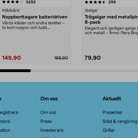
4.5av 5 stjärnor
recensioner
4.0av 5 stjärnor
recensioner
3252
256
Klädvård
Galgar
Noppborttagare batteridriven
Trägalgar med metallpi
8-pack
Vårda kläder och andra textilier –
ta bort noppor och ludd.
Elegant och gedigen galge a
Noppborttagaren fräs...
och metall – finns i flera färg
Galge med sv...
149,90
79,90
199,90
Lägg i varukorg
Lägg i varukorg
o
Om oss
Aktuellt
egistrera
Om oss
Presenter
enord
Press
Städ & rengöring
ation
Investerare
Grillar