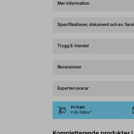
Mer information
Specifikationer, dokument och ev. faro
Trygg E-Handel
Recensioner
Experten svarar
Fri frakt
Från 599 kr*
Kompletterande produkter i