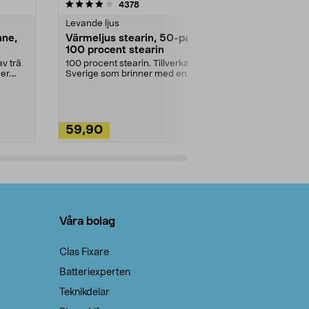
4.5av 5 stjärnor
recensioner
4.5
4378
2
Levande ljus
Rengöringsm
nne,
Värmeljus stearin, 50-pack,
Bikarbonat
100 procent stearin
Ett allsidigt 
städning och 
v trä
100 procent stearin. Tillverkade i
ute. Städa med
er.
Sverige som brinner med en
vacker och sotfri ...
59,90
49,90
Lägg i varukorg
Lägg
Våra bolag
Clas Fixare
Batteriexperten
Teknikdelar