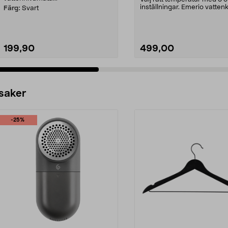
inställningar. Emerio vatten
Färg:
Svart
med temperat...
199,90
499,00
 saker
-25%