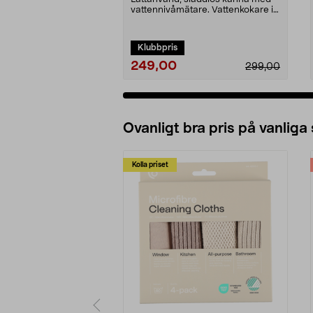
vattennivåmätare. Vattenkokare i
rostfritt stål –...
Klubbpris
249,00
299,00
Ovanligt bra pris på vanliga
Kolla priset