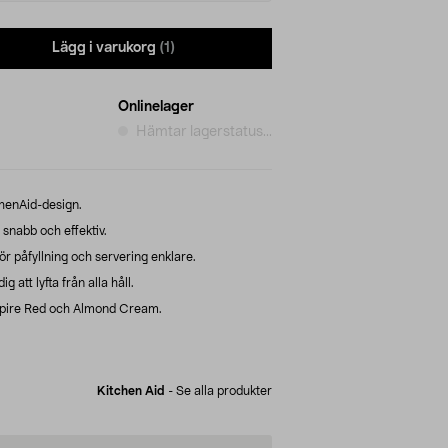
Lägg i varukorg
(1)
Onlinelager
Hämtar lagerstatus...
chenAid-design.
 snabb och effektiv.
r påfyllning och servering enklare.
 att lyfta från alla håll.
mpire Red och Almond Cream.
Kitchen Aid
-
Se alla produkter