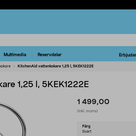
Multimedia
Reservdelar
Erbjuda
kokare
KitchenAid vattenkokare 1,25 l, 5KEK1222E
kare 1,25 l, 5KEK1222E
1 499,00
(inkl. moms)
Select
Färg
variant
Svart