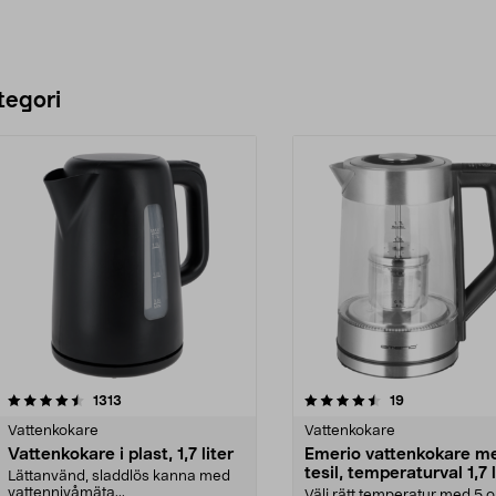
tegori
4.5 av 5 stjärnor
recensioner
4.5 av 5 stjärnor
recensioner
1313
19
Vattenkokare
Vattenkokare
Vattenkokare i plast, 1,7 liter
Emerio vattenkokare m
tesil, temperaturval 1,7
Lättanvänd, sladdlös kanna med
122730
vattennivåmäta...
Välj rätt temperatur med 5 o