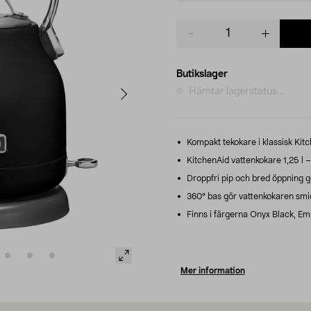
Product
quantity
Butikslager
Hämtar lagerstatus...
Kompakt tekokare i klassisk Kit
KitchenAid vattenkokare 1,25 l –
Droppfri pip och bred öppning gö
360° bas gör vattenkokaren smidig
Finns i färgerna Onyx Black, E
Mer information