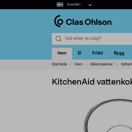
Select
Sweden
market
Hem
El
Fritid
Bygg
Startsida
Hem
Köksmaskiner
Vatten
KitchenAid vattenko