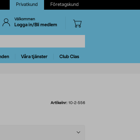
Privatkund
Företagskund
Välkommen
Logga in/Bli medlem
nden
Våra tjänster
Club Clas
Artikelnr:
10-2-556