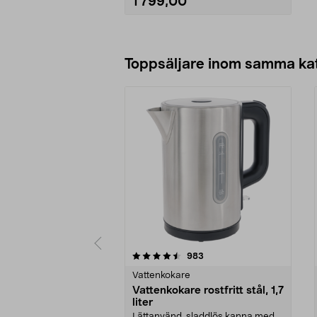
1 799,00
Lägg i varukorg
Toppsäljare inom samma ka
5 av 5 stjärnor
4.5 av 5 stjärnor
recensioner
983
Vattenkokare
Vattenkokare rostfritt stål, 1,7
liter
Lättanvänd, sladdlös kanna med