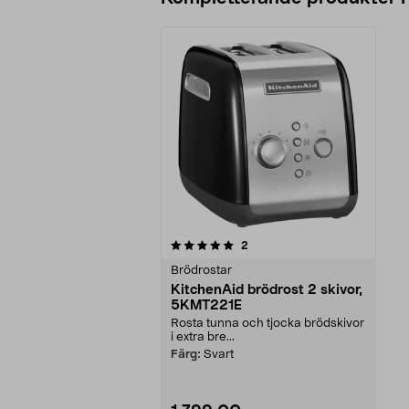
0av 5 stjärnor
recensioner
2
Brödrostar
KitchenAid brödrost 2 skivor,
5KMT221E
Rosta tunna och tjocka brödskivor
i extra bre...
Färg:
Svart