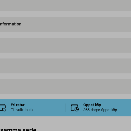
information
Fri retur
Öppet köp
Till valfri butik
365 dagar öppet köp
 samma serie