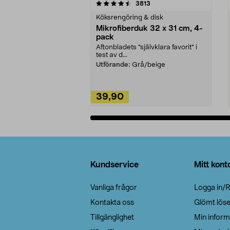
5av 5 stjärnor
4.0av 5 stjärnor
recensioner
3813
Köksrengöring & disk
Mikrofiberduk 32 x 31 cm, 4-
pack
Aftonbladets "självklara favorit” i
test av d...
Utförande:
Grå/beige
39,90
Lägg i varukorg
Sidfot
Kundservice
Mitt kont
Vanliga frågor
Logga in/R
Kontakta oss
Glömt lös
Tillgänglighet
Min inform