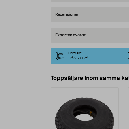
Recensioner
Experten svarar
Fri frakt
Från 599 kr*
Toppsäljare inom samma ka