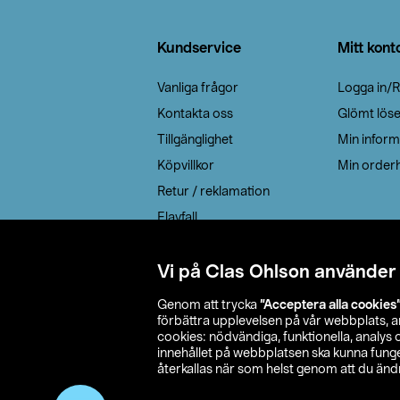
Sidfot
Kundservice
Mitt kont
Vanliga frågor
Logga in/R
Kontakta oss
Glömt lös
Tillgänglighet
Min inform
Köpvillkor
Min orderh
Retur / reklamation
Elavfall
Cookie policy
Leveransalternativ
Vi på Clas Ohlson använder
Genom att trycka
”Acceptera alla cookies
förbättra upplevelsen på vår webbplats, 
cookies: nödvändiga, funktionella, analys
innehållet på webbplatsen ska kunna funger
återkallas när som helst genom att du ändra
© 2026 Cla