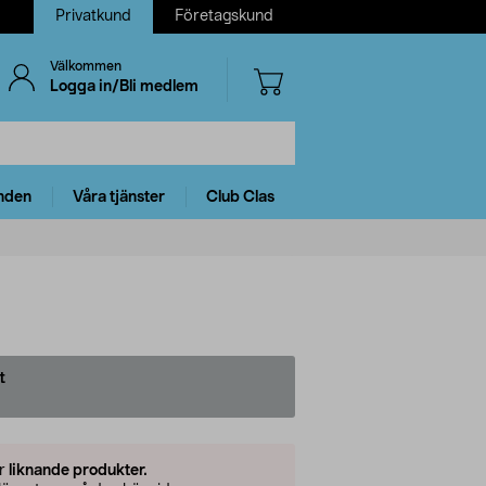
Privatkund
Företagskund
Välkommen
Logga in/Bli medlem
nden
Våra tjänster
Club Clas
t
er
liknande produkter.