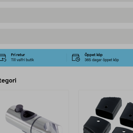
Fri retur
Öppet köp
Till valfri butik
365 dagar öppet köp
tegori