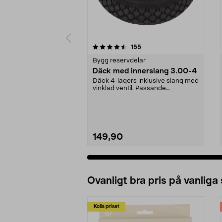
5 av 5 stjärnor
4.0 av 5 stjärnor
recensioner
155
Bygg reservdelar
Däck med innerslang 3.00-4
Däck 4-lagers inklusive slang med
vinklad ventil. Passande
luftgummihjul i dimen...
149,90
Ovanligt bra pris på vanliga
Kolla priset