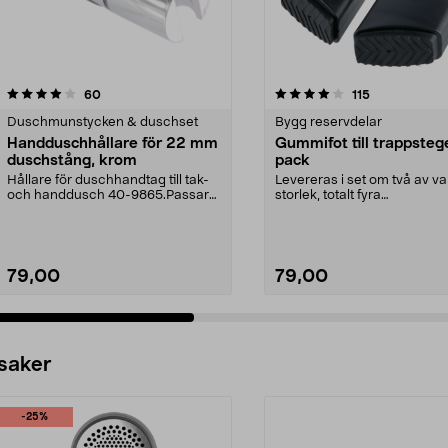
4.0 av 5 stjärnor
recensioner
4.5 av 5 stjärnor
recensioner
60
115
Duschmunstycken & duschset
Bygg reservdelar
Handduschhållare för 22 mm
Gummifot till trappsteg
duschstång, krom
pack
Hållare för duschhandtag till tak-
Levereras i set om två av va
och handdusch 40-9865.Passar
storlek, totalt fyra
22 mm stång och ...
stycken.Innermåtten på de t.
79,00
79,00
 saker
-25%