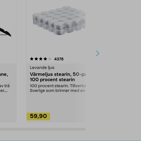
4.5av 5 stjärnor
recensioner
4.5
4378
2
Levande ljus
Rengöringsm
nne,
Värmeljus stearin, 50-pack,
Bikarbonat
100 procent stearin
Ett allsidigt 
städning och 
v trä
100 procent stearin. Tillverkade i
ute. Städa med
er.
Sverige som brinner med en
vacker och sotfri ...
59,90
49,90
Lägg i varukorg
Lägg