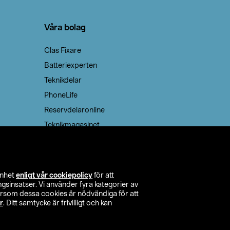
Våra bolag
Clas Fixare
Batteriexperten
Teknikdelar
PhoneLife
Reservdelaronline
Teknikmagasinet
enhet
enligt vår cookiepolicy
för att
insatser. Vi använder fyra kategorier av
tersom dessa cookies är nödvändiga för att
r
. Ditt samtycke är frivilligt och kan
itta butik