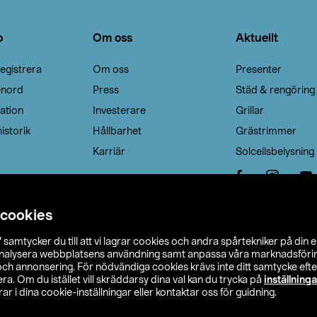
o
Om oss
Aktuellt
egistrera
Om oss
Presenter
enord
Press
Städ & rengöring
ation
Investerare
Grillar
istorik
Hållbarhet
Grästrimmer
Karriär
Solcellsbelysning
 cookies
”
samtycker du till att vi lagrar cookies och andra spårtekniker på din 
analysera webbplatsens användning samt anpassa våra marknadsförings
 och annonsering. För nödvändiga cookies krävs inte ditt samtycke ef
a. Om du istället vill skräddarsy dina val kan du trycka på
inställninga
r i dina cookie-inställningar eller kontaktar oss för guidning.
s Ohlson
Köpvillkor
Privacy statement
Klubbvillkor
H