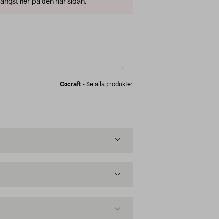
ängst ner på den här sidan.
Cocraft
-
Se alla produkter