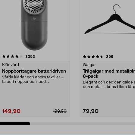
4.5av 5 stjärnor
recensioner
4.0av 5 stjärnor
recensioner
3252
256
Klädvård
Galgar
Noppborttagare batteridriven
Trägalgar med metallpi
8-pack
Vårda kläder och andra textilier –
ta bort noppor och ludd.
Elegant och gedigen galge a
Noppborttagaren fräs...
och metall – finns i flera färg
Galge med sv...
149,90
79,90
199,90
Lägg i varukorg
Lägg i varukorg