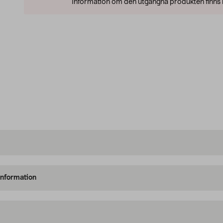
Information om den utgångna produkten finns l
information