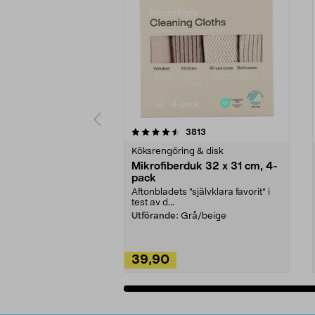
5av 5 stjärnor
4.0av 5 stjärnor
recensioner
3813
Köksrengöring & disk
Mikrofiberduk 32 x 31 cm, 4-
pack
Aftonbladets "självklara favorit” i
test av d...
Utförande:
Grå/beige
39,90
Lägg i varukorg